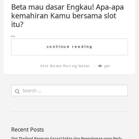
Beta mau dasar Engkau! Apa-apa
kemahiran Kamu bersama slot
itu?
…
continue reading
Slot Demo Paling Gacor
307
Search
for:
Recent Posts
Slot Thailand Beneran Gacor? Fakta dan Pengalaman yang Perlu