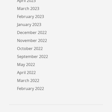
April 2023
March 2023
February 2023
January 2023
December 2022
November 2022
October 2022
September 2022
May 2022
April 2022
March 2022
February 2022