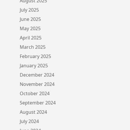
August 2025
July 2025
June 2025
May 2025
April 2025
March 2025
February 2025
January 2025
December 2024
November 2024
October 2024
September 2024
August 2024
July 2024