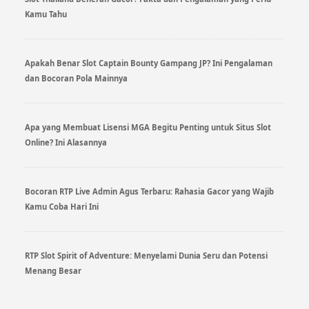
Kamu Tahu
Apakah Benar Slot Captain Bounty Gampang JP? Ini Pengalaman
dan Bocoran Pola Mainnya
Apa yang Membuat Lisensi MGA Begitu Penting untuk Situs Slot
Online? Ini Alasannya
Bocoran RTP Live Admin Agus Terbaru: Rahasia Gacor yang Wajib
Kamu Coba Hari Ini
RTP Slot Spirit of Adventure: Menyelami Dunia Seru dan Potensi
Menang Besar