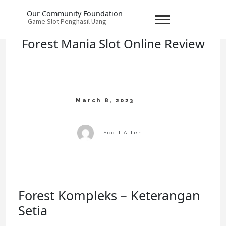
Skip
Our Community Foundation
to
Game Slot Penghasil Uang
content
Forest Mania Slot Online Review
Forest Kompleks – Keterangan
Setia