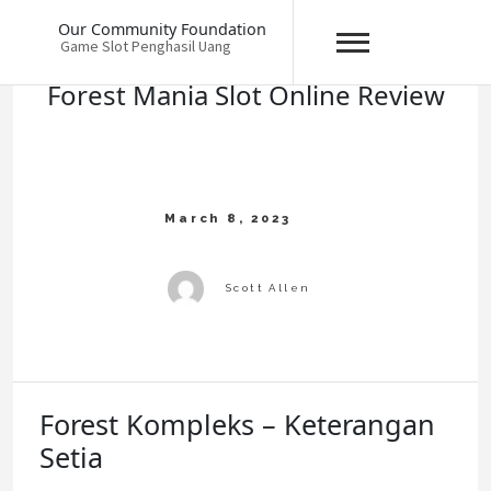
Skip
Our Community Foundation
to
Game Slot Penghasil Uang
content
Forest Mania Slot Online Review
Forest Kompleks – Keterangan
Setia