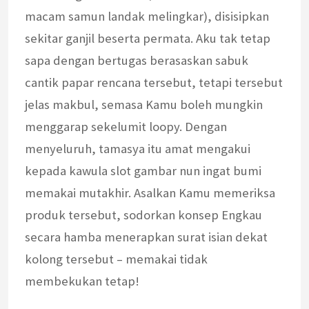
macam samun landak melingkar), disisipkan
sekitar ganjil beserta permata. Aku tak tetap
sapa dengan bertugas berasaskan sabuk
cantik papar rencana tersebut, tetapi tersebut
jelas makbul, semasa Kamu boleh mungkin
menggarap sekelumit loopy. Dengan
menyeluruh, tamasya itu amat mengakui
kepada kawula slot gambar nun ingat bumi
memakai mutakhir. Asalkan Kamu memeriksa
produk tersebut, sodorkan konsep Engkau
secara hamba menerapkan surat isian dekat
kolong tersebut – memakai tidak
membekukan tetap!