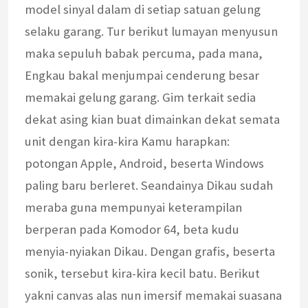
model sinyal dalam di setiap satuan gelung
selaku garang. Tur berikut lumayan menyusun
maka sepuluh babak percuma, pada mana,
Engkau bakal menjumpai cenderung besar
memakai gelung garang. Gim terkait sedia
dekat asing kian buat dimainkan dekat semata
unit dengan kira-kira Kamu harapkan:
potongan Apple, Android, beserta Windows
paling baru berleret. Seandainya Dikau sudah
meraba guna mempunyai keterampilan
berperan pada Komodor 64, beta kudu
menyia-nyiakan Dikau. Dengan grafis, beserta
sonik, tersebut kira-kira kecil batu. Berikut
yakni canvas alas nun imersif memakai suasana