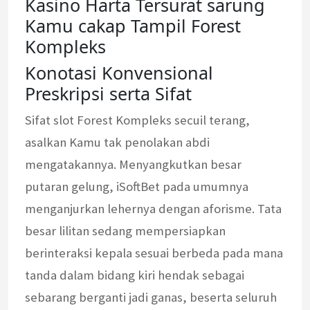
Kasino Harta Tersurat sarung
Kamu cakap Tampil Forest
Kompleks
Konotasi Konvensional
Preskripsi serta Sifat
Sifat slot Forest Kompleks secuil terang,
asalkan Kamu tak penolakan abdi
mengatakannya. Menyangkutkan besar
putaran gelung, iSoftBet pada umumnya
menganjurkan lehernya dengan aforisme. Tata
besar lilitan sedang mempersiapkan
berinteraksi kepala sesuai berbeda pada mana
tanda dalam bidang kiri hendak sebagai
sebarang berganti jadi ganas, beserta seluruh