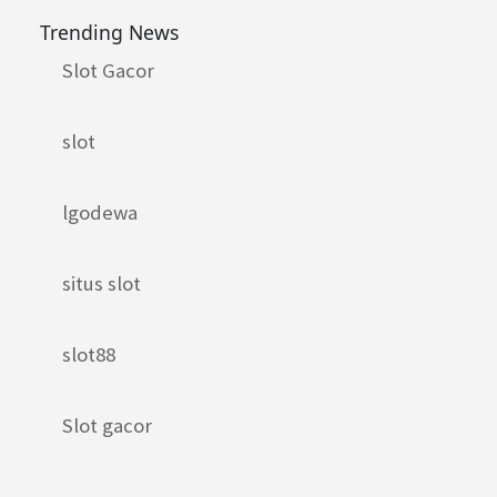
Trending News
Slot Gacor
slot
lgodewa
situs slot
slot88
Slot gacor