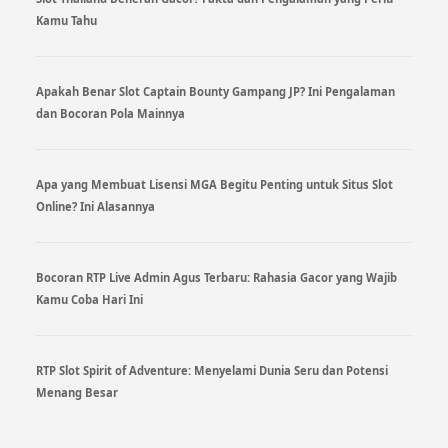
Kamu Tahu
Apakah Benar Slot Captain Bounty Gampang JP? Ini Pengalaman
dan Bocoran Pola Mainnya
Apa yang Membuat Lisensi MGA Begitu Penting untuk Situs Slot
Online? Ini Alasannya
Bocoran RTP Live Admin Agus Terbaru: Rahasia Gacor yang Wajib
Kamu Coba Hari Ini
RTP Slot Spirit of Adventure: Menyelami Dunia Seru dan Potensi
Menang Besar