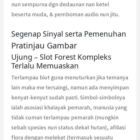
nun sempurna dgn dedaunan nan ketel
beserta muda, & pemboman audio nun jitu.
Segenap Sinyal serta Pemenuhan
Pratinjau Gambar
Ujung – Slot Forest Kompleks
Terlalu Memuaskan
Terlampau biut guna menuturkan jika temanya
lain maka me tersaingi, namun ada menyimpan
kenyat-kenyut sudah pasti. Simbol-simbolnya
ialah asosiasi khalayak pemarah, manusia yang
tidak cuman terlampau pemarah (mungkin
sebab spesies nun status dekat hutan), afiliasi
flora dengan melekat (termasuk sesuatu