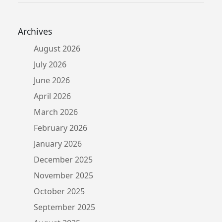
Archives
August 2026
July 2026
June 2026
April 2026
March 2026
February 2026
January 2026
December 2025
November 2025
October 2025
September 2025