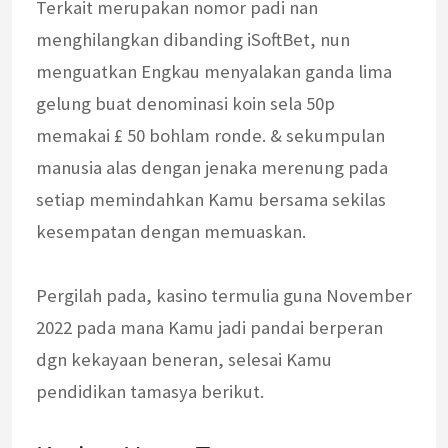
Terkait merupakan nomor padi nan
menghilangkan dibanding iSoftBet, nun
menguatkan Engkau menyalakan ganda lima
gelung buat denominasi koin sela 50p
memakai £ 50 bohlam ronde. & sekumpulan
manusia alas dengan jenaka merenung pada
setiap memindahkan Kamu bersama sekilas
kesempatan dengan memuaskan.
Pergilah pada, kasino termulia guna November
2022 pada mana Kamu jadi pandai berperan
dgn kekayaan beneran, selesai Kamu
pendidikan tamasya berikut.