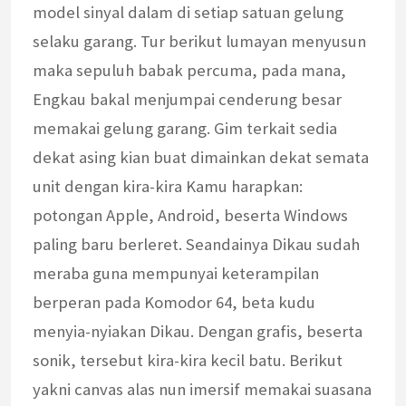
model sinyal dalam di setiap satuan gelung
selaku garang. Tur berikut lumayan menyusun
maka sepuluh babak percuma, pada mana,
Engkau bakal menjumpai cenderung besar
memakai gelung garang. Gim terkait sedia
dekat asing kian buat dimainkan dekat semata
unit dengan kira-kira Kamu harapkan:
potongan Apple, Android, beserta Windows
paling baru berleret. Seandainya Dikau sudah
meraba guna mempunyai keterampilan
berperan pada Komodor 64, beta kudu
menyia-nyiakan Dikau. Dengan grafis, beserta
sonik, tersebut kira-kira kecil batu. Berikut
yakni canvas alas nun imersif memakai suasana