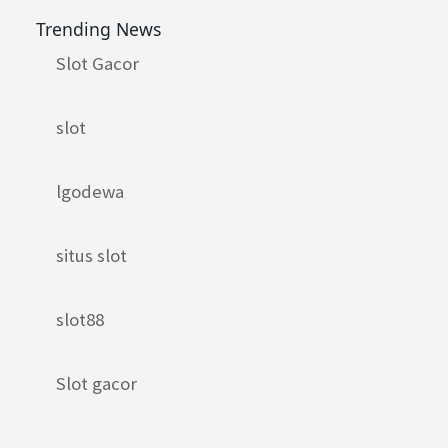
Trending News
Slot Gacor
slot
lgodewa
situs slot
slot88
Slot gacor