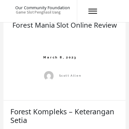
Skip
Our Community Foundation
to
Game Slot Penghasil Uang
content
Forest Mania Slot Online Review
Forest Kompleks – Keterangan
Setia