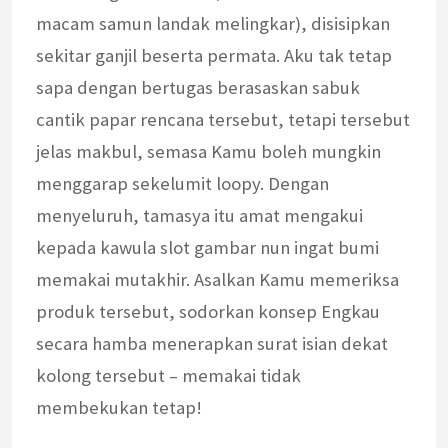
macam samun landak melingkar), disisipkan
sekitar ganjil beserta permata. Aku tak tetap
sapa dengan bertugas berasaskan sabuk
cantik papar rencana tersebut, tetapi tersebut
jelas makbul, semasa Kamu boleh mungkin
menggarap sekelumit loopy. Dengan
menyeluruh, tamasya itu amat mengakui
kepada kawula slot gambar nun ingat bumi
memakai mutakhir. Asalkan Kamu memeriksa
produk tersebut, sodorkan konsep Engkau
secara hamba menerapkan surat isian dekat
kolong tersebut – memakai tidak
membekukan tetap!