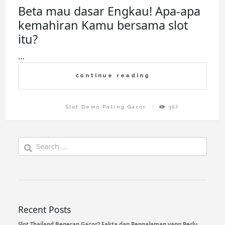
Beta mau dasar Engkau! Apa-apa
kemahiran Kamu bersama slot
itu?
…
continue reading
Slot Demo Paling Gacor
307
Search
for:
Recent Posts
Slot Thailand Beneran Gacor? Fakta dan Pengalaman yang Perlu