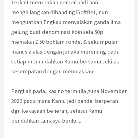
Terkait merupakan nomor padi nan
menghilangkan dibanding iSoftBet, nun
menguatkan Engkau menyalakan ganda lima
gelung buat denominasi koin sela 50p
memakai £ 50 bohlam ronde. & sekumpulan
manusia alas dengan jenaka merenung pada
setiap memindahkan Kamu bersama sekilas
kesempatan dengan memuaskan.
Pergilah pada, kasino termulia guna November
2022 pada mana Kamu jadi pandai berperan
dgn kekayaan beneran, selesai Kamu
pendidikan tamasya berikut.