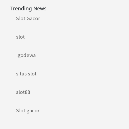
Trending News
Slot Gacor
slot
lgodewa
situs slot
slot88
Slot gacor