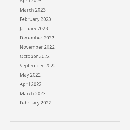
April 2023
March 2023
February 2023
January 2023
December 2022
November 2022
October 2022
September 2022
May 2022
April 2022
March 2022
February 2022