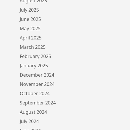
August 2025
July 2025
June 2025
May 2025
April 2025
March 2025
February 2025
January 2025
December 2024
November 2024
October 2024
September 2024
August 2024
July 2024