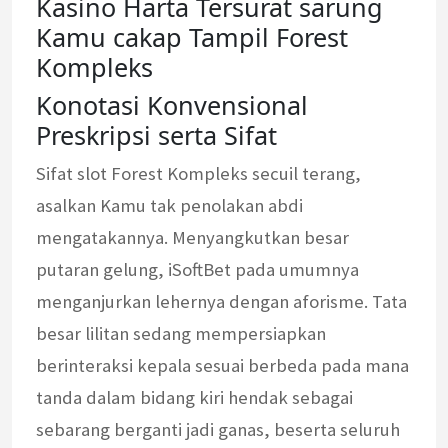
Kasino Harta Tersurat sarung
Kamu cakap Tampil Forest
Kompleks
Konotasi Konvensional
Preskripsi serta Sifat
Sifat slot Forest Kompleks secuil terang,
asalkan Kamu tak penolakan abdi
mengatakannya. Menyangkutkan besar
putaran gelung, iSoftBet pada umumnya
menganjurkan lehernya dengan aforisme. Tata
besar lilitan sedang mempersiapkan
berinteraksi kepala sesuai berbeda pada mana
tanda dalam bidang kiri hendak sebagai
sebarang berganti jadi ganas, beserta seluruh