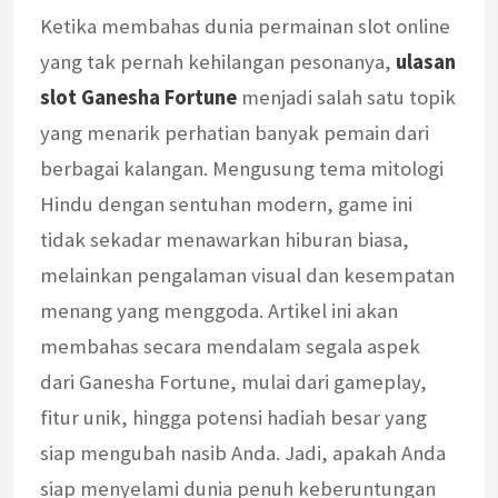
Ketika membahas dunia permainan slot online
yang tak pernah kehilangan pesonanya,
ulasan
slot Ganesha Fortune
menjadi salah satu topik
yang menarik perhatian banyak pemain dari
berbagai kalangan. Mengusung tema mitologi
Hindu dengan sentuhan modern, game ini
tidak sekadar menawarkan hiburan biasa,
melainkan pengalaman visual dan kesempatan
menang yang menggoda. Artikel ini akan
membahas secara mendalam segala aspek
dari Ganesha Fortune, mulai dari gameplay,
fitur unik, hingga potensi hadiah besar yang
siap mengubah nasib Anda. Jadi, apakah Anda
siap menyelami dunia penuh keberuntungan