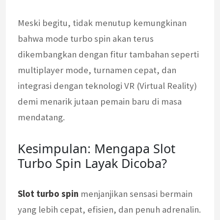
Meski begitu, tidak menutup kemungkinan
bahwa mode turbo spin akan terus
dikembangkan dengan fitur tambahan seperti
multiplayer mode, turnamen cepat, dan
integrasi dengan teknologi VR (Virtual Reality)
demi menarik jutaan pemain baru di masa
mendatang.
Kesimpulan: Mengapa Slot
Turbo Spin Layak Dicoba?
Slot turbo spin
menjanjikan sensasi bermain
yang lebih cepat, efisien, dan penuh adrenalin.