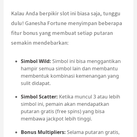
Kalau Anda berpikir slot ini biasa saja, tunggu
dulu! Ganesha Fortune menyimpan beberapa
fitur bonus yang membuat setiap putaran
semakin mendebarkan:
Simbol Wild:
Simbol ini bisa menggantikan
hampir semua simbol lain dan membantu
membentuk kombinasi kemenangan yang
sulit didapat.
Simbol Scatter:
Ketika muncul 3 atau lebih
simbol ini, pemain akan mendapatkan
putaran gratis (free spins) yang bisa
membawa jackpot lebih tinggi.
Bonus Multipliers:
Selama putaran gratis,