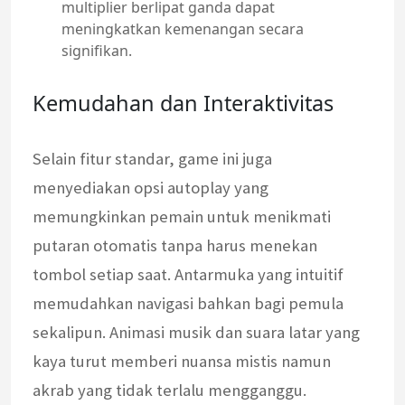
multiplier berlipat ganda dapat
meningkatkan kemenangan secara
signifikan.
Kemudahan dan Interaktivitas
Selain fitur standar, game ini juga
menyediakan opsi autoplay yang
memungkinkan pemain untuk menikmati
putaran otomatis tanpa harus menekan
tombol setiap saat. Antarmuka yang intuitif
memudahkan navigasi bahkan bagi pemula
sekalipun. Animasi musik dan suara latar yang
kaya turut memberi nuansa mistis namun
akrab yang tidak terlalu mengganggu.