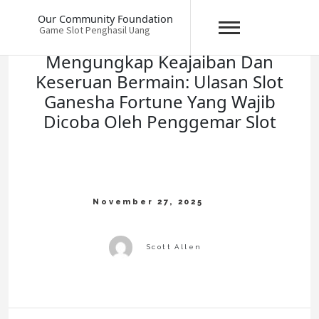
Skip
Our Community Foundation
to
Game Slot Penghasil Uang
content
Mengungkap Keajaiban Dan
Keseruan Bermain: Ulasan Slot
Ganesha Fortune Yang Wajib
Dicoba Oleh Penggemar Slot