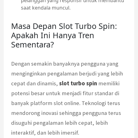
pelanggan yang responsif untuk membantu
saat kendala muncul.
Masa Depan Slot Turbo Spin:
Apakah Ini Hanya Tren
Sementara?
Dengan semakin banyaknya pengguna yang
menginginkan pengalaman berjudi yang lebih
cepat dan dinamis,
slot turbo spin
memiliki
potensi besar untuk menjadi fitur standar di
banyak platform slot online. Teknologi terus
mendorong inovasi sehingga pengguna terus
disuguhi pengalaman lebih cepat, lebih
interaktif, dan lebih imersif.