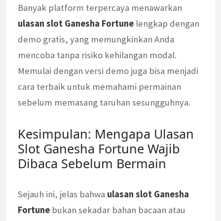
Banyak platform terpercaya menawarkan
ulasan slot Ganesha Fortune
lengkap dengan
demo gratis, yang memungkinkan Anda
mencoba tanpa risiko kehilangan modal.
Memulai dengan versi demo juga bisa menjadi
cara terbaik untuk memahami permainan
sebelum memasang taruhan sesungguhnya.
Kesimpulan: Mengapa Ulasan
Slot Ganesha Fortune Wajib
Dibaca Sebelum Bermain
Sejauh ini, jelas bahwa
ulasan slot Ganesha
Fortune
bukan sekadar bahan bacaan atau