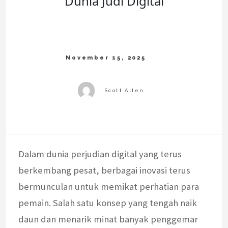
Dunia Judi Digital
Dalam dunia perjudian digital yang terus
berkembang pesat, berbagai inovasi terus
bermunculan untuk memikat perhatian para
pemain. Salah satu konsep yang tengah naik
daun dan menarik minat banyak penggemar