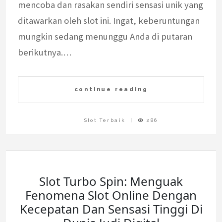
mencoba dan rasakan sendiri sensasi unik yang
ditawarkan oleh slot ini. Ingat, keberuntungan
mungkin sedang menunggu Anda di putaran
berikutnya.…
continue reading
Slot Terbaik
286
Slot Turbo Spin: Menguak
Fenomena Slot Online Dengan
Kecepatan Dan Sensasi Tinggi Di