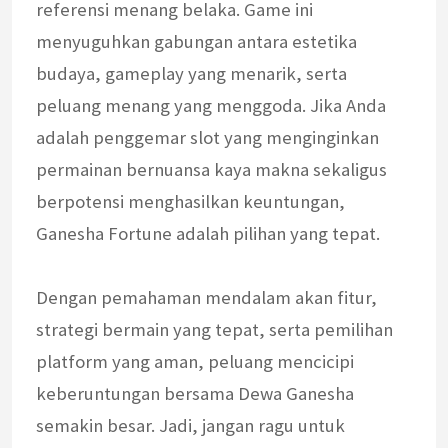
referensi menang belaka. Game ini
menyuguhkan gabungan antara estetika
budaya, gameplay yang menarik, serta
peluang menang yang menggoda. Jika Anda
adalah penggemar slot yang menginginkan
permainan bernuansa kaya makna sekaligus
berpotensi menghasilkan keuntungan,
Ganesha Fortune adalah pilihan yang tepat.
Dengan pemahaman mendalam akan fitur,
strategi bermain yang tepat, serta pemilihan
platform yang aman, peluang mencicipi
keberuntungan bersama Dewa Ganesha
semakin besar. Jadi, jangan ragu untuk