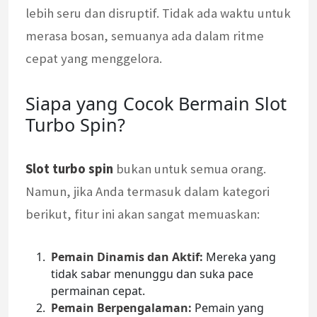
lebih seru dan disruptif. Tidak ada waktu untuk
merasa bosan, semuanya ada dalam ritme
cepat yang menggelora.
Siapa yang Cocok Bermain Slot
Turbo Spin?
Slot turbo spin
bukan untuk semua orang.
Namun, jika Anda termasuk dalam kategori
berikut, fitur ini akan sangat memuaskan:
Pemain Dinamis dan Aktif:
Mereka yang
tidak sabar menunggu dan suka pace
permainan cepat.
Pemain Berpengalaman:
Pemain yang