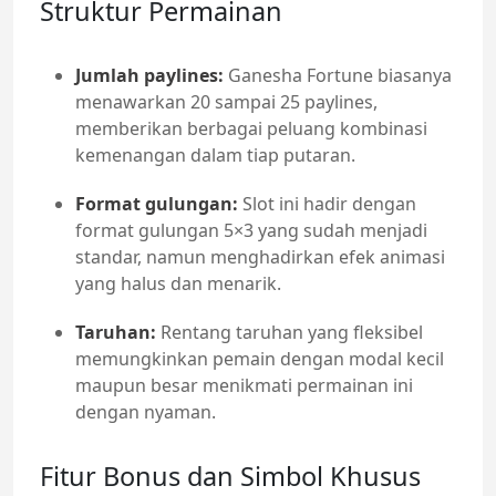
Struktur Permainan
Jumlah paylines:
Ganesha Fortune biasanya
menawarkan 20 sampai 25 paylines,
memberikan berbagai peluang kombinasi
kemenangan dalam tiap putaran.
Format gulungan:
Slot ini hadir dengan
format gulungan 5×3 yang sudah menjadi
standar, namun menghadirkan efek animasi
yang halus dan menarik.
Taruhan:
Rentang taruhan yang fleksibel
memungkinkan pemain dengan modal kecil
maupun besar menikmati permainan ini
dengan nyaman.
Fitur Bonus dan Simbol Khusus