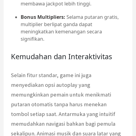
membawa jackpot lebih tinggi.
Bonus Multipliers:
Selama putaran gratis,
multiplier berlipat ganda dapat
meningkatkan kemenangan secara
signifikan.
Kemudahan dan Interaktivitas
Selain fitur standar, game ini juga
menyediakan opsi autoplay yang
memungkinkan pemain untuk menikmati
putaran otomatis tanpa harus menekan
tombol setiap saat. Antarmuka yang intuitif
memudahkan navigasi bahkan bagi pemula
sekalipun. Animasi musik dan suara latar yang