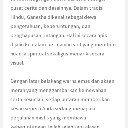
pusat cerita dan desainnya. Dalam tradisi
Hindu, Ganesha dikenal sebagai dewa
pengetahuan, keberuntungan, dan
penghapusan rintangan. Hal ini secara apik
dijalin ke dalam permainan slot yang memberi
nuansa spiritual sekaligus menarik secara
visual.
Dengan latar belakang warna emas dan aksen
merah yang menggambarkan kemewahan
serta kesucian, setiap putaran memberikan
kesan seperti Anda sedang menapaki
perjalanan mistis yang membawa
keberuntungan. Inilah salah satu alasan