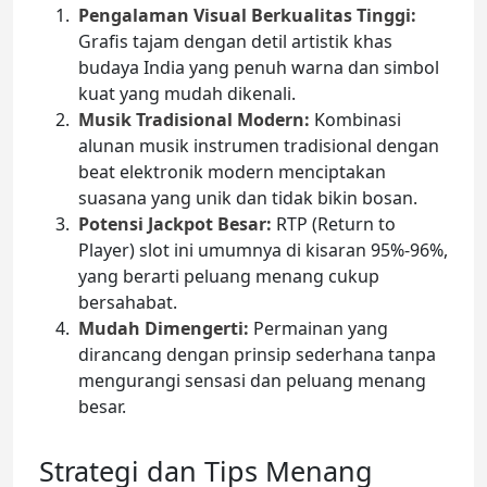
Pengalaman Visual Berkualitas Tinggi:
Grafis tajam dengan detil artistik khas
budaya India yang penuh warna dan simbol
kuat yang mudah dikenali.
Musik Tradisional Modern:
Kombinasi
alunan musik instrumen tradisional dengan
beat elektronik modern menciptakan
suasana yang unik dan tidak bikin bosan.
Potensi Jackpot Besar:
RTP (Return to
Player) slot ini umumnya di kisaran 95%-96%,
yang berarti peluang menang cukup
bersahabat.
Mudah Dimengerti:
Permainan yang
dirancang dengan prinsip sederhana tanpa
mengurangi sensasi dan peluang menang
besar.
Strategi dan Tips Menang