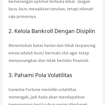
kemenangan optimal terbuka lebar. Jangan
buru-buru menaikkan taruhan, tetapi nikmati
saja prosesnya.
2. Kelola Bankroll Dengan Disiplin
Menentukan batas harian dan tidak terpancing
emosi adalah kunci bermain slot agar tetap
menyenangkan dan tidak berisiko finansial.
3. Pahami Pola Volatilitas
Ganesha Fortune memiliki volatilitas
menengah, jadi Anda akan mendapatkan
kemenangan kecil cukup sering diimbangi