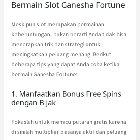
Bermain Slot Ganesha Fortune
Meskipun slot merupakan permainan
keberuntungan, bukan berarti Anda tidak bisa
menerapkan trik dan strategi untuk
meningkatkan peluang menang. Berikut
beberapa tips yang dapat Anda coba ketika
bermain Ganesha Fortune:
1. Manfaatkan Bonus Free Spins
dengan Bijak
Fokuslah untuk memicu putaran gratis karena
di sinilah multiplier biasanya aktif dan peluang