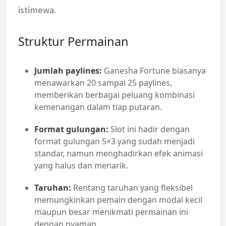
istimewa.
Struktur Permainan
Jumlah paylines:
Ganesha Fortune biasanya
menawarkan 20 sampai 25 paylines,
memberikan berbagai peluang kombinasi
kemenangan dalam tiap putaran.
Format gulungan:
Slot ini hadir dengan
format gulungan 5×3 yang sudah menjadi
standar, namun menghadirkan efek animasi
yang halus dan menarik.
Taruhan:
Rentang taruhan yang fleksibel
memungkinkan pemain dengan modal kecil
maupun besar menikmati permainan ini
dengan nyaman.