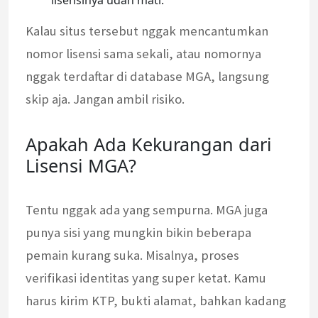
lisensinya udah mati.
Kalau situs tersebut nggak mencantumkan
nomor lisensi sama sekali, atau nomornya
nggak terdaftar di database MGA, langsung
skip aja. Jangan ambil risiko.
Apakah Ada Kekurangan dari
Lisensi MGA?
Tentu nggak ada yang sempurna. MGA juga
punya sisi yang mungkin bikin beberapa
pemain kurang suka. Misalnya, proses
verifikasi identitas yang super ketat. Kamu
harus kirim KTP, bukti alamat, bahkan kadang