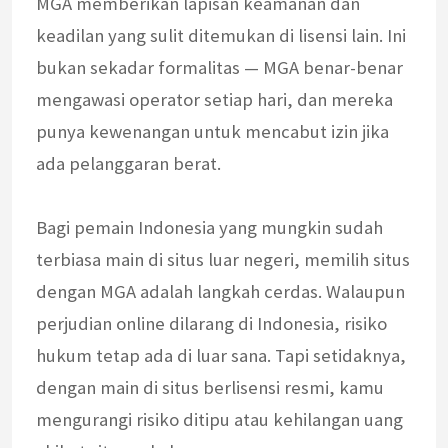
MGA memberikan lapisan keamanan dan
keadilan yang sulit ditemukan di lisensi lain. Ini
bukan sekadar formalitas — MGA benar-benar
mengawasi operator setiap hari, dan mereka
punya kewenangan untuk mencabut izin jika
ada pelanggaran berat.
Bagi pemain Indonesia yang mungkin sudah
terbiasa main di situs luar negeri, memilih situs
dengan MGA adalah langkah cerdas. Walaupun
perjudian online dilarang di Indonesia, risiko
hukum tetap ada di luar sana. Tapi setidaknya,
dengan main di situs berlisensi resmi, kamu
mengurangi risiko ditipu atau kehilangan uang