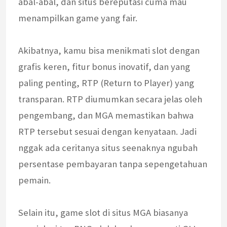
abal-abal, dan situs bereputasi cuma mau
menampilkan game yang fair.
Akibatnya, kamu bisa menikmati slot dengan
grafis keren, fitur bonus inovatif, dan yang
paling penting, RTP (Return to Player) yang
transparan. RTP diumumkan secara jelas oleh
pengembang, dan MGA memastikan bahwa
RTP tersebut sesuai dengan kenyataan. Jadi
nggak ada ceritanya situs seenaknya ngubah
persentase pembayaran tanpa sepengetahuan
pemain.
Selain itu, game slot di situs MGA biasanya