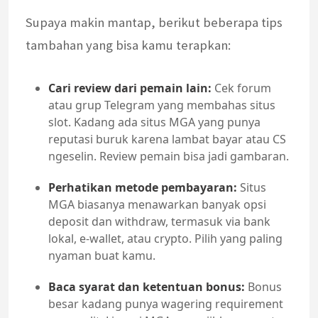
Supaya makin mantap, berikut beberapa tips
tambahan yang bisa kamu terapkan:
Cari review dari pemain lain:
Cek forum
atau grup Telegram yang membahas situs
slot. Kadang ada situs MGA yang punya
reputasi buruk karena lambat bayar atau CS
ngeselin. Review pemain bisa jadi gambaran.
Perhatikan metode pembayaran:
Situs
MGA biasanya menawarkan banyak opsi
deposit dan withdraw, termasuk via bank
lokal, e-wallet, atau crypto. Pilih yang paling
nyaman buat kamu.
Baca syarat dan ketentuan bonus:
Bonus
besar kadang punya wagering requirement