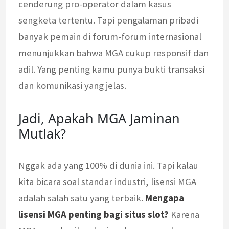
cenderung pro-operator dalam kasus
sengketa tertentu. Tapi pengalaman pribadi
banyak pemain di forum-forum internasional
menunjukkan bahwa MGA cukup responsif dan
adil. Yang penting kamu punya bukti transaksi
dan komunikasi yang jelas.
Jadi, Apakah MGA Jaminan
Mutlak?
Nggak ada yang 100% di dunia ini. Tapi kalau
kita bicara soal standar industri, lisensi MGA
adalah salah satu yang terbaik.
Mengapa
lisensi MGA penting bagi situs slot?
Karena