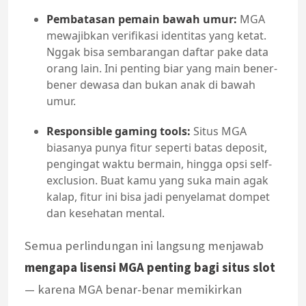
Pembatasan pemain bawah umur:
MGA
mewajibkan verifikasi identitas yang ketat.
Nggak bisa sembarangan daftar pake data
orang lain. Ini penting biar yang main bener-
bener dewasa dan bukan anak di bawah
umur.
Responsible gaming tools:
Situs MGA
biasanya punya fitur seperti batas deposit,
pengingat waktu bermain, hingga opsi self-
exclusion. Buat kamu yang suka main agak
kalap, fitur ini bisa jadi penyelamat dompet
dan kesehatan mental.
Semua perlindungan ini langsung menjawab
mengapa lisensi MGA penting bagi situs slot
— karena MGA benar-benar memikirkan