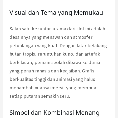
Visual dan Tema yang Memukau
Salah satu kekuatan utama dari slot ini adalah
desainnya yang menawan dan atmosfer
petualangan yang kuat. Dengan latar belakang
hutan tropis, reruntuhan kuno, dan artefak
berkilauan, pemain seolah dibawa ke dunia
yang penuh rahasia dan keajaiban. Grafis
berkualitas tinggi dan animasi yang halus
menambah nuansa imersif yang membuat
setiap putaran semakin seru.
Simbol dan Kombinasi Menang