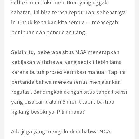
selfie sama dokumen. Buat yang nggak
sabaran, ini bisa terasa repot. Tapi sebenarnya
ini untuk kebaikan kita semua — mencegah
penipuan dan pencucian uang.
Selain itu, beberapa situs MGA menerapkan
kebijakan withdrawal yang sedikit lebih lama
karena butuh proses verifikasi manual. Tapi ini
pertanda bahwa mereka serius menjalankan
regulasi. Bandingkan dengan situs tanpa lisensi
yang bisa cair dalam 5 menit tapi tiba-tiba
ngilang besoknya. Pilih mana?
Ada juga yang mengeluhkan bahwa MGA