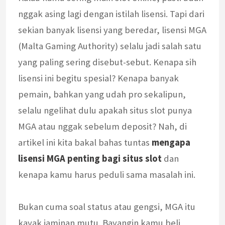
nggak asing lagi dengan istilah lisensi. Tapi dari
sekian banyak lisensi yang beredar, lisensi MGA
(Malta Gaming Authority) selalu jadi salah satu
yang paling sering disebut-sebut. Kenapa sih
lisensi ini begitu spesial? Kenapa banyak
pemain, bahkan yang udah pro sekalipun,
selalu ngelihat dulu apakah situs slot punya
MGA atau nggak sebelum deposit? Nah, di
artikel ini kita bakal bahas tuntas
mengapa
lisensi MGA penting bagi situs slot
dan
kenapa kamu harus peduli sama masalah ini.
Bukan cuma soal status atau gengsi, MGA itu
kayak jaminan mutu. Bayangin kamu beli