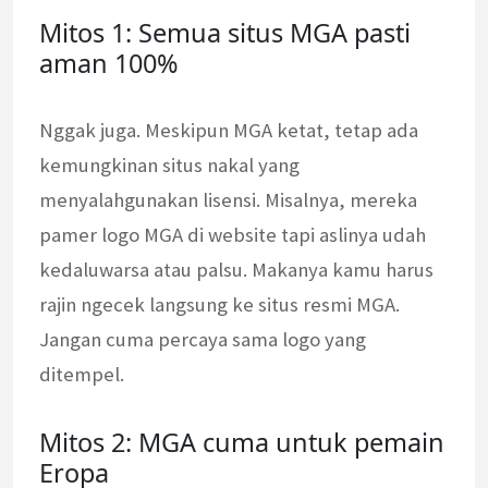
Mitos 1: Semua situs MGA pasti
aman 100%
Nggak juga. Meskipun MGA ketat, tetap ada
kemungkinan situs nakal yang
menyalahgunakan lisensi. Misalnya, mereka
pamer logo MGA di website tapi aslinya udah
kedaluwarsa atau palsu. Makanya kamu harus
rajin ngecek langsung ke situs resmi MGA.
Jangan cuma percaya sama logo yang
ditempel.
Mitos 2: MGA cuma untuk pemain
Eropa