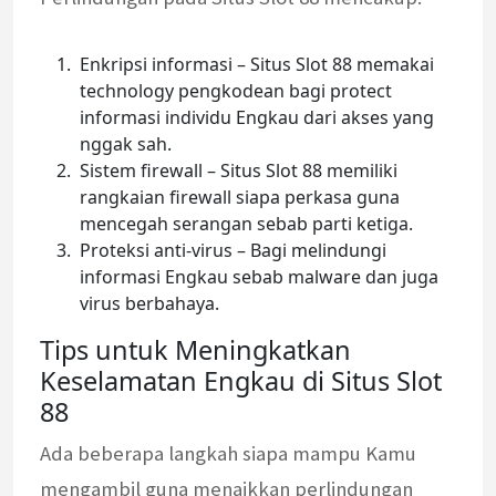
Enkripsi informasi – Situs Slot 88 memakai
technology pengkodean bagi protect
informasi individu Engkau dari akses yang
nggak sah.
Sistem firewall – Situs Slot 88 memiliki
rangkaian firewall siapa perkasa guna
mencegah serangan sebab parti ketiga.
Proteksi anti-virus – Bagi melindungi
informasi Engkau sebab malware dan juga
virus berbahaya.
Tips untuk Meningkatkan
Keselamatan Engkau di Situs Slot
88
Ada beberapa langkah siapa mampu Kamu
mengambil guna menaikkan perlindungan