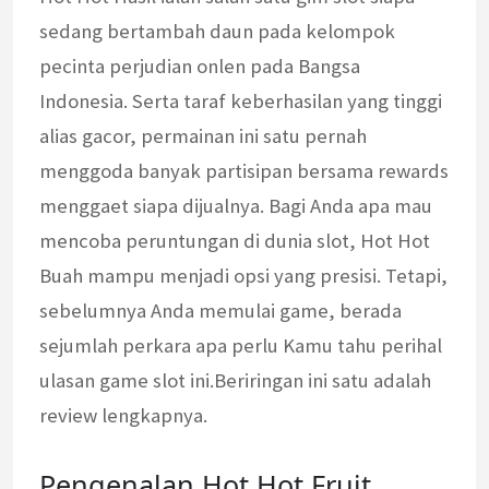
sedang bertambah daun pada kelompok
pecinta perjudian onlen pada Bangsa
Indonesia. Serta taraf keberhasilan yang tinggi
alias gacor, permainan ini satu pernah
menggoda banyak partisipan bersama rewards
menggaet siapa dijualnya. Bagi Anda apa mau
mencoba peruntungan di dunia slot, Hot Hot
Buah mampu menjadi opsi yang presisi. Tetapi,
sebelumnya Anda memulai game, berada
sejumlah perkara apa perlu Kamu tahu perihal
ulasan game slot ini.Beriringan ini satu adalah
review lengkapnya.
Pengenalan Hot Hot Fruit