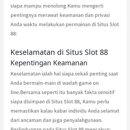
siapa mampu menolong Kamu mengerti
pentingnya merawat keamanan dan privasi
Anda waktu melakukan permainan di Situs Slot
88:
Keselamatan di Situs Slot 88
Kepentingan Keamanan
Keselamatan ialah hal siapa sekali penting saat
Anda bermain-main di wadah game on
line.Bersama seperti itu banyak fakta sensitif
siapa disimpan di Situs Slot 88, Kamu perlu
memastikan kalau kabar individu Anda selamat
dari ancaman dan juga penyalahgunaan.
Perlindungan pada Situs Slot 88 mencakup: