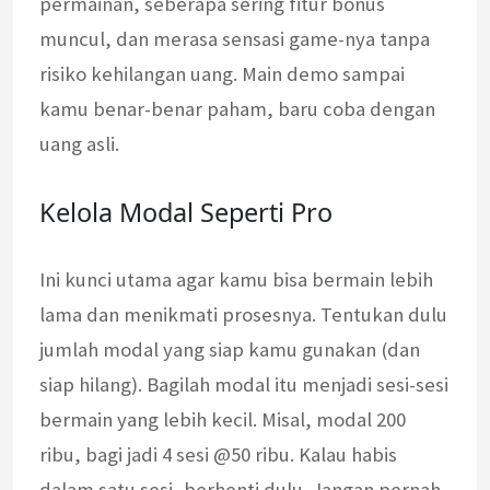
permainan, seberapa sering fitur bonus
muncul, dan merasa sensasi game-nya tanpa
risiko kehilangan uang. Main demo sampai
kamu benar-benar paham, baru coba dengan
uang asli.
Kelola Modal Seperti Pro
Ini kunci utama agar kamu bisa bermain lebih
lama dan menikmati prosesnya. Tentukan dulu
jumlah modal yang siap kamu gunakan (dan
siap hilang). Bagilah modal itu menjadi sesi-sesi
bermain yang lebih kecil. Misal, modal 200
ribu, bagi jadi 4 sesi @50 ribu. Kalau habis
dalam satu sesi, berhenti dulu. Jangan pernah