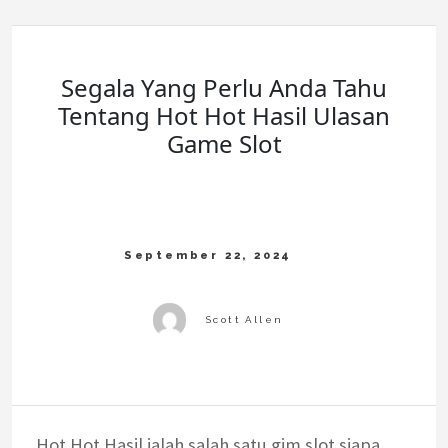
Segala Yang Perlu Anda Tahu
Tentang Hot Hot Hasil Ulasan
Game Slot
Hot Hot Hasil ialah salah satu gim slot siapa