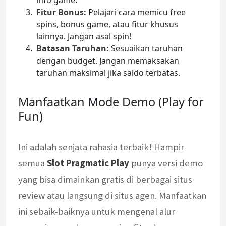
info game.
Fitur Bonus:
Pelajari cara memicu free
spins, bonus game, atau fitur khusus
lainnya. Jangan asal spin!
Batasan Taruhan:
Sesuaikan taruhan
dengan budget. Jangan memaksakan
taruhan maksimal jika saldo terbatas.
Manfaatkan Mode Demo (Play for
Fun)
Ini adalah senjata rahasia terbaik! Hampir
semua
Slot Pragmatic Play
punya versi demo
yang bisa dimainkan gratis di berbagai situs
review atau langsung di situs agen. Manfaatkan
ini sebaik-baiknya untuk mengenal alur