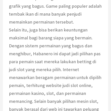
grafik yang bagus. Game paling populer adalah
tembak ikan di mana banyak penjudi
memainkan permainan tersebut.
Selain itu, juga bisa berikan keuntungan
maksimal bagi barang siapa yang bermain.
Dengan sistem permainan yang bagus dan
menghibur, Habanero ini dapat jadi pilihan pas
para pemain saat mereka lakukan betting di
judi slot yang mereka pilih. Internet
menawarkan beragam permainan untuk dipilih
pemain, terhitung website judi slot online,
permainan kasino, slot, dan permainan
memancing. Selain banyak pilihan mesin slot,
banyak berasal dari web ini tawarkan peluang