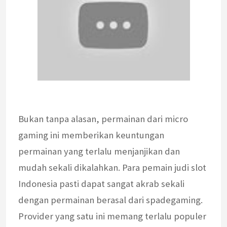
Bukan tanpa alasan, permainan dari micro
gaming ini memberikan keuntungan
permainan yang terlalu menjanjikan dan
mudah sekali dikalahkan. Para pemain judi slot
Indonesia pasti dapat sangat akrab sekali
dengan permainan berasal dari spadegaming.
Provider yang satu ini memang terlalu populer