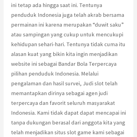
ini tetap ada hingga saat ini. Tentunya
penduduk Indonesia juga telah akrab bersama
permainan ini karena merupakan “duwit saku”
atau sampingan yang cukup untuk mencukupi
kehidupan sehari-hari. Tentunya tidak cuma itu
alasan kuat yang bikin kita ingin menjadikan
website ini sebagai Bandar Bola Terpercaya
pilihan penduduk Indonesia. Melalui
pengalaman dan hasil survei, Judi slot telah
memantapkan dirinya sebagai agen judi
terpercaya dan favorit seluruh masyarakat
Indonesia. Kami tidak dapat dapat mencapai ini
tanpa dukungan berasal dari anggota kita yang
telah menjadikan situs slot game kami sebagai