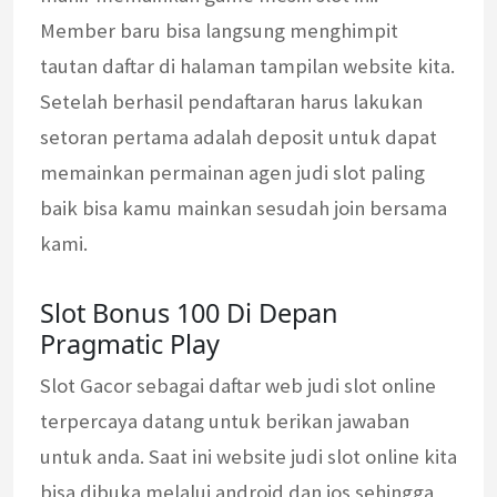
Member baru bisa langsung menghimpit
tautan daftar di halaman tampilan website kita.
Setelah berhasil pendaftaran harus lakukan
setoran pertama adalah deposit untuk dapat
memainkan permainan agen judi slot paling
baik bisa kamu mainkan sesudah join bersama
kami.
Slot Bonus 100 Di Depan
Pragmatic Play
Slot Gacor sebagai daftar web judi slot online
terpercaya datang untuk berikan jawaban
untuk anda. Saat ini website judi slot online kita
bisa dibuka melalui android dan ios sehingga