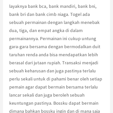
layaknya bank bca, bank mandiri, bank bni,
bank bri dan bank cimb niaga. Togel ada
sebuah permainan dengan langkah menebak
dua, tiga, dan empat angka di dalam
permainannya. Permainan ini cukup untung
gara-gara bersama dengan bermodalkan duit
taruhan renda anda bisa mendapatkan lebih
berasal dari jutaan rupiah. Transaksi menjadi
sebuah keharusan dan juga pastinya terlalu
perlu sekali untuk di pahami benar oleh setiap
pemain agar dapat bermain bersama terlalu
lancar sekali dan juga beroleh sebuah
keuntungan pastinya. Bossku dapat bermain
dimana bahkan bossku ingin dan di mana saja