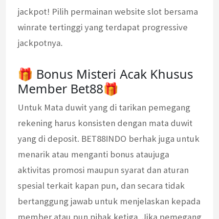
jackpot! Pilih permainan website slot bersama
winrate tertinggi yang terdapat progressive
jackpotnya.
🎁 Bonus Misteri Acak Khusus
Member Bet88🎁
Untuk Mata duwit yang di tarikan pemegang
rekening harus konsisten dengan mata duwit
yang di deposit. BET88INDO berhak juga untuk
menarik atau menganti bonus ataujuga
aktivitas promosi maupun syarat dan aturan
spesial terkait kapan pun, dan secara tidak
bertanggung jawab untuk menjelaskan kepada
member atau pun pihak ketiga. Jika pemegang