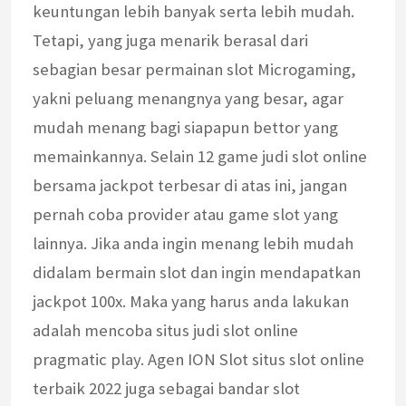
keuntungan lebih banyak serta lebih mudah.
Tetapi, yang juga menarik berasal dari
sebagian besar permainan slot Microgaming,
yakni peluang menangnya yang besar, agar
mudah menang bagi siapapun bettor yang
memainkannya. Selain 12 game judi slot online
bersama jackpot terbesar di atas ini, jangan
pernah coba provider atau game slot yang
lainnya. Jika anda ingin menang lebih mudah
didalam bermain slot dan ingin mendapatkan
jackpot 100x. Maka yang harus anda lakukan
adalah mencoba situs judi slot online
pragmatic play. Agen ION Slot situs slot online
terbaik 2022 juga sebagai bandar slot