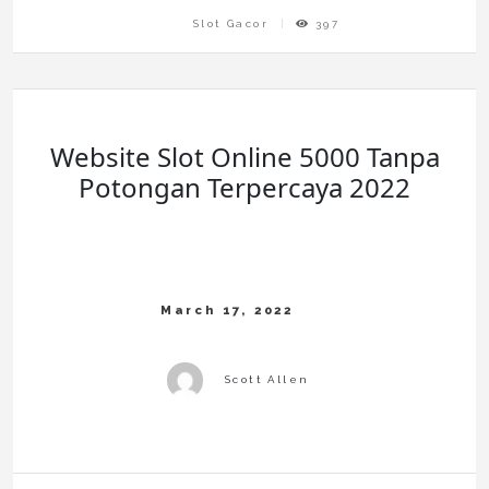
Slot Gacor
397
Website Slot Online 5000 Tanpa
Potongan Terpercaya 2022