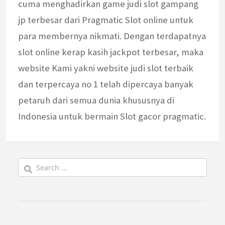
cuma menghadirkan game judi slot gampang
jp terbesar dari Pragmatic Slot online untuk
para membernya nikmati. Dengan terdapatnya
slot online kerap kasih jackpot terbesar, maka
website Kami yakni website judi slot terbaik
dan terpercaya no 1 telah dipercaya banyak
petaruh dari semua dunia khususnya di
Indonesia untuk bermain Slot gacor pragmatic.
Search
for: