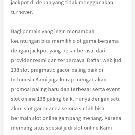
jackpot di depan yang tidak menggunakan
turnover.
Bagi pemain yang ingin menambah
keuntungan bisa memilih slot game bersama
dengan jackpot yang besar berasal dari
provider resmi dan terpercaya. Daftar web judi
138 slot pragmatic gacor paling baik di
Indonesia Kami juga kerap mengadakan
promosi paling baru dan terbesar serta event
slot online 138 paling baik. Hanya dengan satu
akun slot gacor anda semua sudah bisa
bermain slot online gampang menang. Karena
memang situs spesial judi slot online Kami