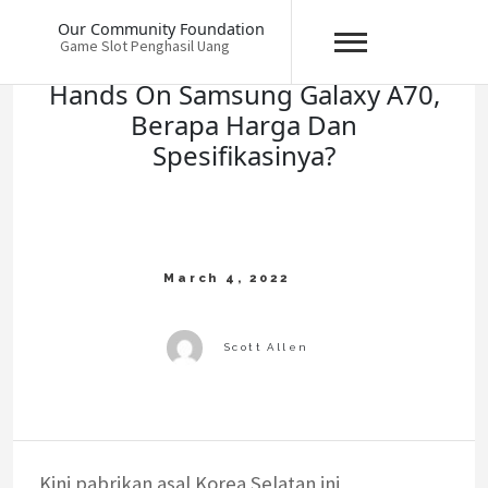
Skip
Our Community Foundation
to
Game Slot Penghasil Uang
content
Hands On Samsung Galaxy A70,
Berapa Harga Dan
Spesifikasinya?
Kini pabrikan asal Korea Selatan ini