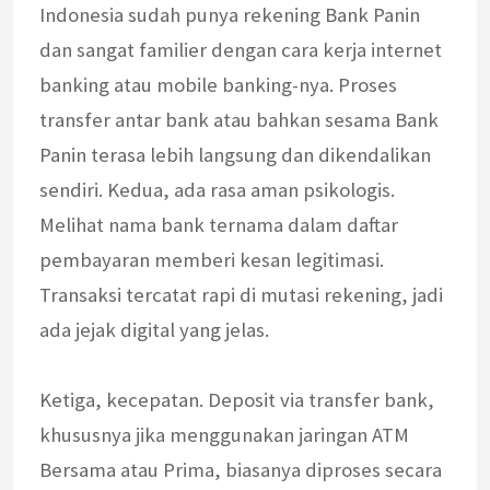
Indonesia sudah punya rekening Bank Panin
dan sangat familier dengan cara kerja internet
banking atau mobile banking-nya. Proses
transfer antar bank atau bahkan sesama Bank
Panin terasa lebih langsung dan dikendalikan
sendiri. Kedua, ada rasa aman psikologis.
Melihat nama bank ternama dalam daftar
pembayaran memberi kesan legitimasi.
Transaksi tercatat rapi di mutasi rekening, jadi
ada jejak digital yang jelas.
Ketiga, kecepatan. Deposit via transfer bank,
khususnya jika menggunakan jaringan ATM
Bersama atau Prima, biasanya diproses secara