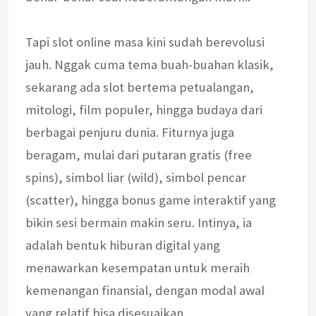
Tapi slot online masa kini sudah berevolusi
jauh. Nggak cuma tema buah-buahan klasik,
sekarang ada slot bertema petualangan,
mitologi, film populer, hingga budaya dari
berbagai penjuru dunia. Fiturnya juga
beragam, mulai dari putaran gratis (free
spins), simbol liar (wild), simbol pencar
(scatter), hingga bonus game interaktif yang
bikin sesi bermain makin seru. Intinya, ia
adalah bentuk hiburan digital yang
menawarkan kesempatan untuk meraih
kemenangan finansial, dengan modal awal
yang relatif bisa disesuaikan.