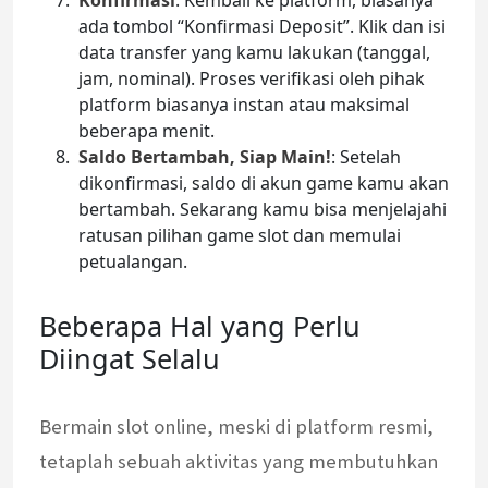
Konfirmasi
: Kembali ke platform, biasanya
ada tombol “Konfirmasi Deposit”. Klik dan isi
data transfer yang kamu lakukan (tanggal,
jam, nominal). Proses verifikasi oleh pihak
platform biasanya instan atau maksimal
beberapa menit.
Saldo Bertambah, Siap Main!
: Setelah
dikonfirmasi, saldo di akun game kamu akan
bertambah. Sekarang kamu bisa menjelajahi
ratusan pilihan game slot dan memulai
petualangan.
Beberapa Hal yang Perlu
Diingat Selalu
Bermain slot online, meski di platform resmi,
tetaplah sebuah aktivitas yang membutuhkan