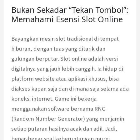
Bukan Sekadar “Tekan Tombol”:
Memahami Esensi Slot Online
Bayangkan mesin slot tradisional di tempat
hiburan, dengan tuas yang ditarik dan
gulungan berputar. Slot online adalah versi
digitalnya yang jauh lebih canggih. Ia hidup di
platform website atau aplikasi khusus, bisa
diakses kapan saja dan di mana saja selama ada
koneksi internet. Game ini bekerja
menggunakan software bernama RNG
(Random Number Generator) yang menjamin
setiap putaran hasilnya acak dan adil. Jadi,
benar-benar soal keberuntungan murni.