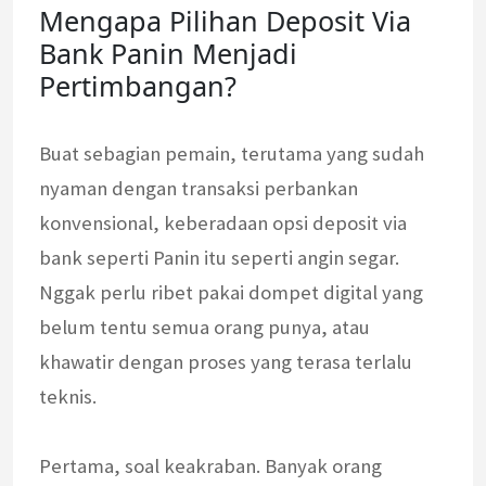
Mengapa Pilihan Deposit Via
Bank Panin Menjadi
Pertimbangan?
Buat sebagian pemain, terutama yang sudah
nyaman dengan transaksi perbankan
konvensional, keberadaan opsi deposit via
bank seperti Panin itu seperti angin segar.
Nggak perlu ribet pakai dompet digital yang
belum tentu semua orang punya, atau
khawatir dengan proses yang terasa terlalu
teknis.
Pertama, soal keakraban. Banyak orang