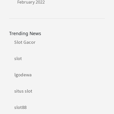
February 2022
Trending News
Slot Gacor
slot
lgodewa
situs slot
slot88