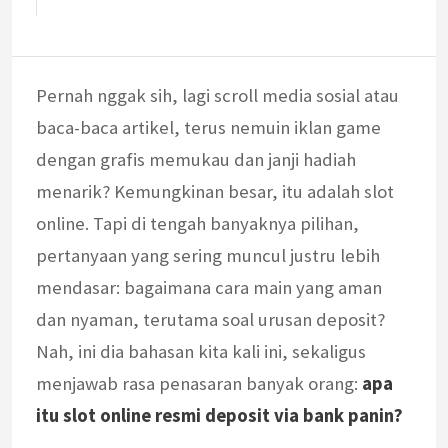
Pernah nggak sih, lagi scroll media sosial atau
baca-baca artikel, terus nemuin iklan game
dengan grafis memukau dan janji hadiah
menarik? Kemungkinan besar, itu adalah slot
online. Tapi di tengah banyaknya pilihan,
pertanyaan yang sering muncul justru lebih
mendasar: bagaimana cara main yang aman
dan nyaman, terutama soal urusan deposit?
Nah, ini dia bahasan kita kali ini, sekaligus
menjawab rasa penasaran banyak orang:
apa
itu slot online resmi deposit via bank panin?