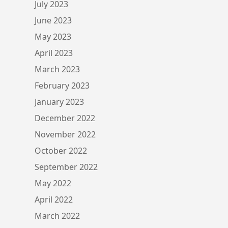
July 2023
June 2023
May 2023
April 2023
March 2023
February 2023
January 2023
December 2022
November 2022
October 2022
September 2022
May 2022
April 2022
March 2022