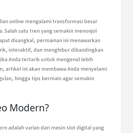
dian online mengalami transformasi besar
sa. Salah satu tren yang semakin menonjol
dapat disangkal, permainan ini menawarkan
k, interaktif, dan menghibur dibandingkan
jika Anda tertarik untuk mengenal lebih
rn, artikel ini akan membawa Anda menyelami
ggulan, hingga tips bermain agar semakin
deo Modern?
n adalah varian dari mesin slot digital yang