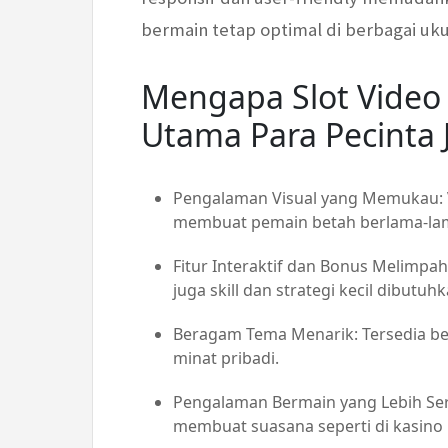
bermain tetap optimal di berbagai uku
Mengapa Slot Video 
Utama Para Pecinta 
Pengalaman Visual yang Memukau: Vis
membuat pemain betah berlama-la
Fitur Interaktif dan Bonus Melimpa
juga skill dan strategi kecil dibu
Beragam Tema Menarik: Tersedia ber
minat pribadi.
Pengalaman Bermain yang Lebih Se
membuat suasana seperti di kasino 