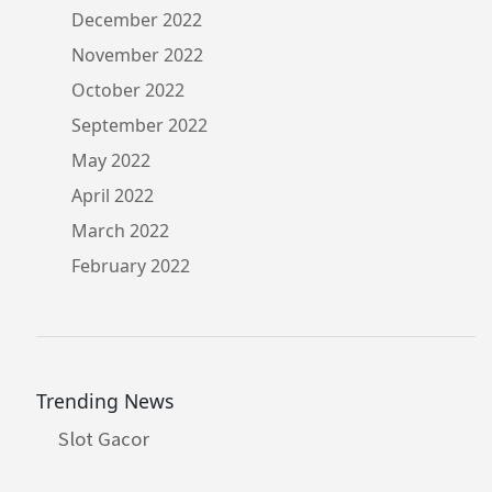
December 2022
November 2022
October 2022
September 2022
May 2022
April 2022
March 2022
February 2022
Trending News
Slot Gacor