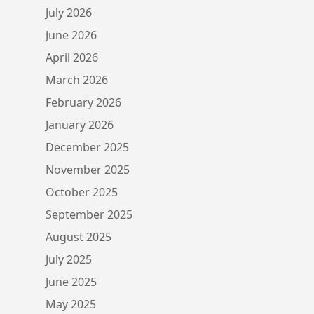
July 2026
June 2026
April 2026
March 2026
February 2026
January 2026
December 2025
November 2025
October 2025
September 2025
August 2025
July 2025
June 2025
May 2025