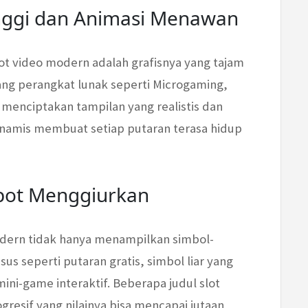
Tinggi dan Animasi Menawan
slot video modern adalah grafisnya yang tajam
g perangkat lunak seperti Microgaming,
 menciptakan tampilan yang realistis dan
 dinamis membuat setiap putaran terasa hidup
kpot Menggiurkan
modern tidak hanya menampilkan simbol-
usus seperti putaran gratis, simbol liar yang
ini-game interaktif. Beberapa judul slot
resif yang nilainya bisa mencapai jutaan