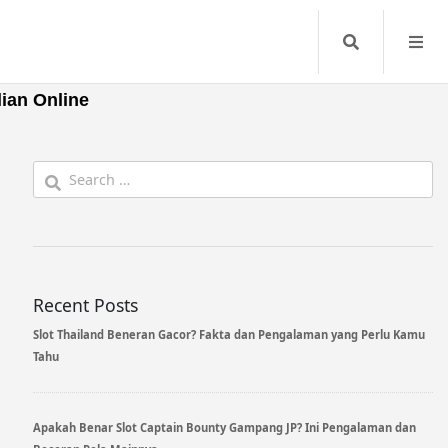
Search
dian Online
Search
for:
Recent Posts
Slot Thailand Beneran Gacor? Fakta dan Pengalaman yang Perlu Kamu
Tahu
Apakah Benar Slot Captain Bounty Gampang JP? Ini Pengalaman dan