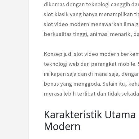
dikemas dengan teknologi canggih dan 
slot klasik yang hanya menampilkan t
slot video modern menawarkan lima gu
berkualitas tinggi, animasi menarik, d
Konsep judi slot video modern berk
teknologi web dan perangkat mobile.
ini kapan saja dan di mana saja, deng
bonus yang menggoda. Selain itu, keh
merasa lebih terlibat dan tidak sekad
Karakteristik Utama 
Modern