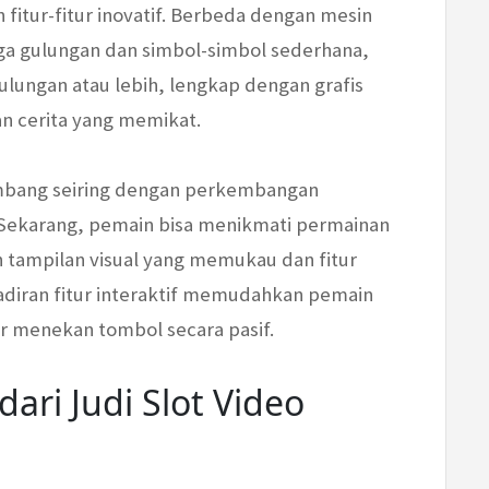
fitur-fitur inovatif. Berbeda dengan mesin
iga gulungan dan simbol-simbol sederhana,
lungan atau lebih, lengkap dengan grafis
an cerita yang memikat.
embang seiring dengan perkembangan
 Sekarang, pemain bisa menikmati permainan
an tampilan visual yang memukau dan fitur
adiran fitur interaktif memudahkan pemain
ar menekan tombol secara pasif.
dari Judi Slot Video