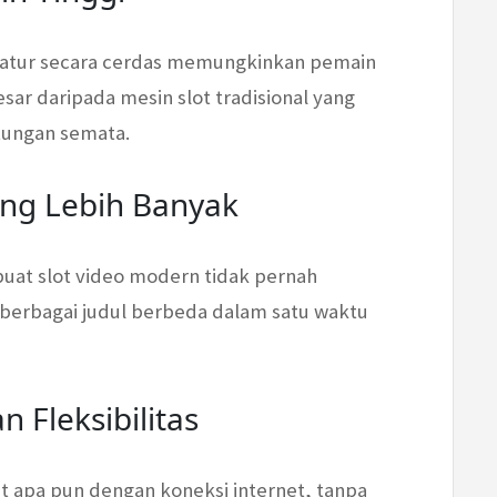
 diatur secara cerdas memungkinkan pemain
r daripada mesin slot tradisional yang
ungan semata.
ang Lebih Banyak
buat slot video modern tidak pernah
erbagai judul berbeda dalam satu waktu
 Fleksibilitas
at apa pun dengan koneksi internet, tanpa