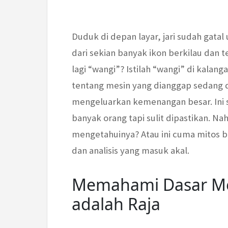
Duduk di depan layar, jari sudah gatal u
dari sekian banyak ikon berkilau dan 
lagi “wangi”? Istilah “wangi” di kalan
tentang mesin yang dianggap sedang da
mengeluarkan kemenangan besar. Ini se
banyak orang tapi sulit dipastikan. Na
mengetahuinya? Atau ini cuma mitos be
dan analisis yang masuk akal.
Memahami Dasar Mes
adalah Raja