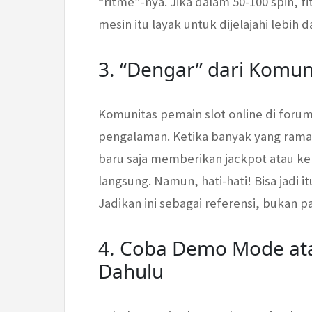
“ritme”-nya. Jika dalam 50-100 spin, 
mesin itu layak untuk dijelajahi lebih 
3. “Dengar” dari Komu
Komunitas pemain slot online di forum
pengalaman. Ketika banyak yang rama
baru saja memberikan jackpot atau keme
langsung. Namun, hati-hati! Bisa jadi 
Jadikan ini sebagai referensi, bukan 
4. Coba Demo Mode ata
Dahulu