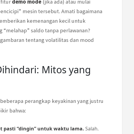
fitur
demo mode
(jika ada) atau mulai
“mencicipi” mesin tersebut. Amati bagaimana
emberikan kemenangan kecil untuk
g “melahap” saldo tanpa perlawanan?
gambaran tentang volatilitas dan mood
ihindari: Mitos yang
 beberapa perangkap keyakinan yang justru
pikir bahwa:
t pasti “dingin” untuk waktu lama.
Salah.