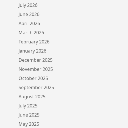
July 2026
June 2026
April 2026
March 2026
February 2026
January 2026
December 2025
November 2025
October 2025
September 2025
August 2025
July 2025
June 2025
May 2025