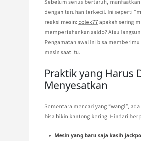
Sebelum serius bertaruh, manfaatkan 
dengan taruhan terkecil. Ini seperti 
reaksi mesin:
colek77
apakah sering m
mempertahankan saldo? Atau langsun
Pengamatan awal ini bisa memberimu 
mesin saat itu.
Praktik yang Harus D
Menyesatkan
Sementara mencari yang “wangi”, ada
bisa bikin kantong kering. Hindari ber
Mesin yang baru saja kasih jackpo