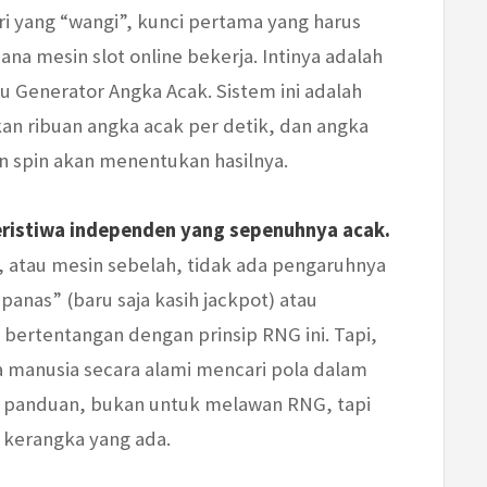
ari yang “wangi”, kunci pertama yang harus
a mesin slot online bekerja. Intinya adalah
u Generator Angka Acak. Sistem ini adalah
kan ribuan angka acak per detik, dan angka
 spin akan menentukan hasilnya.
eristiwa independen yang sepenuhnya acak.
, atau mesin sebelah, tidak ada pengaruhnya
panas” (baru saja kasih jackpot) atau
 bertentangan dengan prinsip RNG ini. Tapi,
 manusia secara alami mencari pola dalam
kan panduan, bukan untuk melawan RNG, tapi
kerangka yang ada.