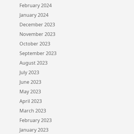
February 2024
January 2024
December 2023
November 2023
October 2023
September 2023
August 2023
July 2023
June 2023
May 2023
April 2023
March 2023
February 2023
January 2023