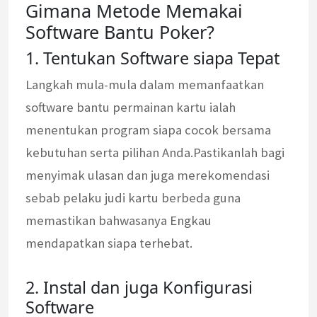
Gimana Metode Memakai
Software Bantu Poker?
1. Tentukan Software siapa Tepat
Langkah mula-mula dalam memanfaatkan
software bantu permainan kartu ialah
menentukan program siapa cocok bersama
kebutuhan serta pilihan Anda.Pastikanlah bagi
menyimak ulasan dan juga merekomendasi
sebab pelaku judi kartu berbeda guna
memastikan bahwasanya Engkau
mendapatkan siapa terhebat.
2. Instal dan juga Konfigurasi
Software