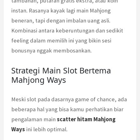
tambahan, putaran gratis ekstra, atau koin
instan. Rasanya kayak lagi main Mahjong
beneran, tapi dengan imbalan uang asli.
Kombinasi antara keberuntungan dan sedikit
feeling dalam memilih ini yang bikin sesi
bonusnya nggak membosankan.
Strategi Main Slot Bertema
Mahjong Ways
Meski slot pada dasarnya game of chance, ada
beberapa hal yang bisa kamu perhatikan biar
pengalaman main
scatter hitam Mahjong
Ways
ini lebih optimal.