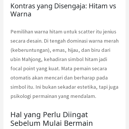
Kontras yang Disengaja: Hitam vs
Warna
Pemilihan warna hitam untuk scatter itu jenius
secara desain. Di tengah dominasi warna merah
(keberuntungan), emas, hijau, dan biru dari
ubin Mahjong, kehadiran simbol hitam jadi
focal point yang kuat. Mata pemain secara
otomatis akan mencari dan berharap pada
simbol itu. Ini bukan sekadar estetika, tapi juga
psikologi permainan yang mendalam.
Hal yang Perlu Diingat
Sebelum Mulai Bermain