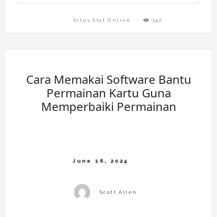
Situs Slot Online
347
Cara Memakai Software Bantu
Permainan Kartu Guna
Memperbaiki Permainan