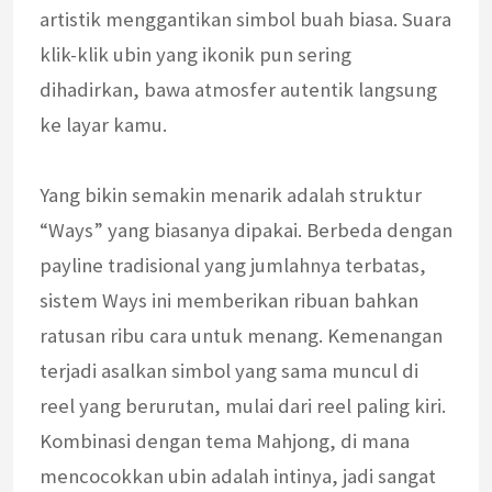
artistik menggantikan simbol buah biasa. Suara
klik-klik ubin yang ikonik pun sering
dihadirkan, bawa atmosfer autentik langsung
ke layar kamu.
Yang bikin semakin menarik adalah struktur
“Ways” yang biasanya dipakai. Berbeda dengan
payline tradisional yang jumlahnya terbatas,
sistem Ways ini memberikan ribuan bahkan
ratusan ribu cara untuk menang. Kemenangan
terjadi asalkan simbol yang sama muncul di
reel yang berurutan, mulai dari reel paling kiri.
Kombinasi dengan tema Mahjong, di mana
mencocokkan ubin adalah intinya, jadi sangat