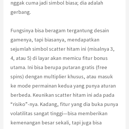
nggak cuma jadi simbol biasa; dia adalah
gerbang.
Fungsinya bisa beragam tergantung desain
gamenya, tapi biasanya, mendapatkan
sejumlah simbol scatter hitam ini (misalnya 3,
4, atau 5) di layar akan memicu fitur bonus
utama. Ini bisa berupa putaran gratis (free
spins) dengan multiplier khusus, atau masuk
ke mode permainan kedua yang punya aturan
berbeda. Keunikan scatter hitam ini ada pada
“risiko”-nya. Kadang, fitur yang dia buka punya
volatilitas sangat tinggi—bisa memberikan
kemenangan besar sekali, tapi juga bisa