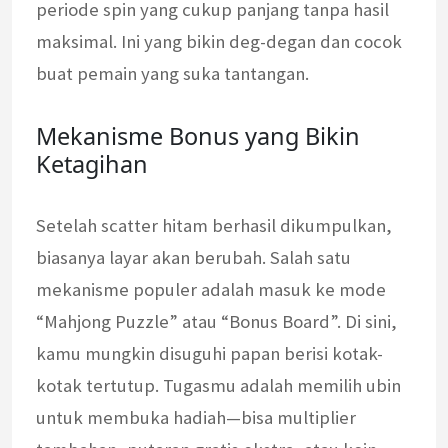
periode spin yang cukup panjang tanpa hasil
maksimal. Ini yang bikin deg-degan dan cocok
buat pemain yang suka tantangan.
Mekanisme Bonus yang Bikin
Ketagihan
Setelah scatter hitam berhasil dikumpulkan,
biasanya layar akan berubah. Salah satu
mekanisme populer adalah masuk ke mode
“Mahjong Puzzle” atau “Bonus Board”. Di sini,
kamu mungkin disuguhi papan berisi kotak-
kotak tertutup. Tugasmu adalah memilih ubin
untuk membuka hadiah—bisa multiplier