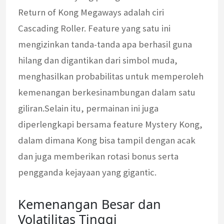
Return of Kong Megaways adalah ciri
Cascading Roller. Feature yang satu ini
mengizinkan tanda-tanda apa berhasil guna
hilang dan digantikan dari simbol muda,
menghasilkan probabilitas untuk memperoleh
kemenangan berkesinambungan dalam satu
giliran.Selain itu, permainan ini juga
diperlengkapi bersama feature Mystery Kong,
dalam dimana Kong bisa tampil dengan acak
dan juga memberikan rotasi bonus serta
pengganda kejayaan yang gigantic.
Kemenangan Besar dan
Volatilitas Tinggi