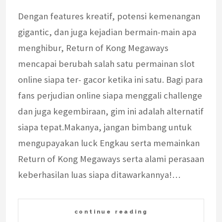
Dengan features kreatif, potensi kemenangan
gigantic, dan juga kejadian bermain-main apa
menghibur, Return of Kong Megaways
mencapai berubah salah satu permainan slot
online siapa ter- gacor ketika ini satu. Bagi para
fans perjudian online siapa menggali challenge
dan juga kegembiraan, gim ini adalah alternatif
siapa tepat.Makanya, jangan bimbang untuk
mengupayakan luck Engkau serta memainkan
Return of Kong Megaways serta alami perasaan
keberhasilan luas siapa ditawarkannya!…
continue reading