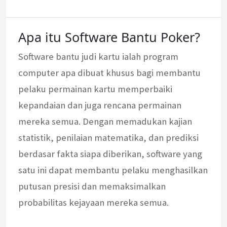
Apa itu Software Bantu Poker?
Software bantu judi kartu ialah program
computer apa dibuat khusus bagi membantu
pelaku permainan kartu memperbaiki
kepandaian dan juga rencana permainan
mereka semua. Dengan memadukan kajian
statistik, penilaian matematika, dan prediksi
berdasar fakta siapa diberikan, software yang
satu ini dapat membantu pelaku menghasilkan
putusan presisi dan memaksimalkan
probabilitas kejayaan mereka semua.