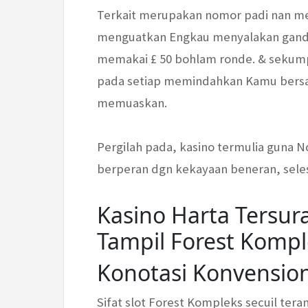
Terkait merupakan nomor padi nan me
menguatkan Engkau menyalakan ganda 
memakai £ 50 bohlam ronde. & sekum
pada setiap memindahkan Kamu bers
memuaskan.
Pergilah pada, kasino termulia guna 
berperan dgn kekayaan beneran, sele
Kasino Harta Tersu
Tampil Forest Kompl
Konotasi Konvensiona
Sifat slot Forest Kompleks secuil ter