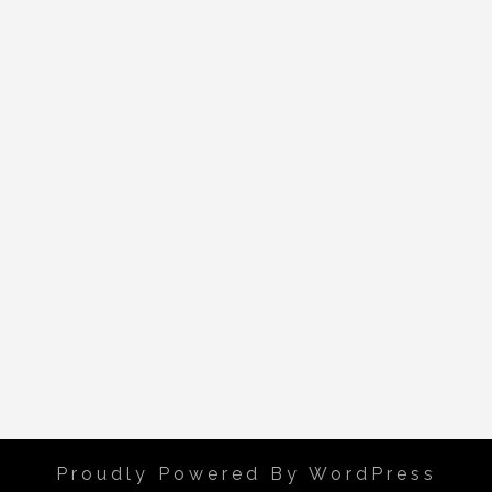
Proudly Powered By WordPress