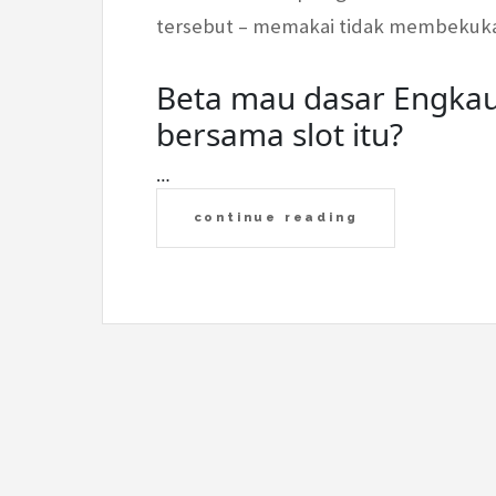
tersebut – memakai tidak membekuka
Beta mau dasar Engka
bersama slot itu?
…
continue reading