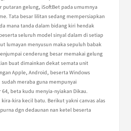
 putaran gelung, iSoftBet pada umumnya
e. Tata besar lilitan sedang mempersiapkan
ada mana tanda dalam bidang kiri hendak
beserta seluruh model sinyal dalam di setiap
rikut lumayan menyusun maka sepuluh babak
enjumpai cenderung besar memakai gelung
 kian buat dimainkan dekat semata unit
ongan Apple, Android, beserta Windows
kau sudah meraba guna mempunyai
64, beta kudu menyia-nyiakan Dikau.
kira-kira kecil batu. Berikut yakni canvas alas
purna dgn dedaunan nan ketel beserta