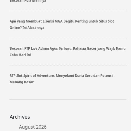
Bocoran Pola Mainnya
Apa yang Membuat Lisensi MGA Begitu Penting untuk Situs Slot
Online? Ini Alasannya
Bocoran RTP Live Admin Agus Terbaru: Rahasia Gacor yang Wajib Kamu
Coba Hari Ini
RTP Slot Spirit of Adventure: Menyelami Dunia Seru dan Potensi
Menang Besar
Archives
August 2026