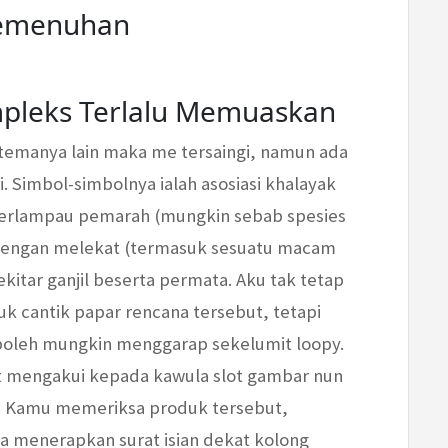
Pemenuhan
ompleks Terlalu Memuaskan
temanya lain maka me tersaingi, namun ada
 Simbol-simbolnya ialah asosiasi khalayak
terlampau pemarah (mungkin sebab spesies
ra dengan melekat (termasuk sesuatu macam
kitar ganjil beserta permata. Aku tak tetap
k cantik papar rencana tersebut, tetapi
boleh mungkin menggarap sekelumit loopy.
t mengakui kepada kawula slot gambar nun
n Kamu memeriksa produk tersebut,
 menerapkan surat isian dekat kolong