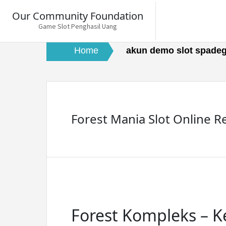
Skip
Our Community Foundation
to
Game Slot Penghasil Uang
content
Home
akun demo slot spade
Forest Mania Slot Online R
Forest Kompleks – K