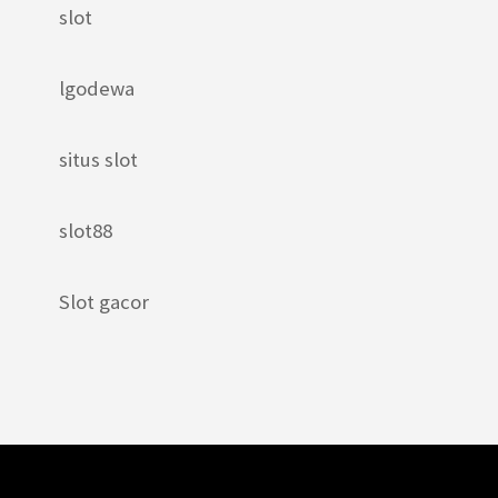
slot
lgodewa
situs slot
slot88
Slot gacor