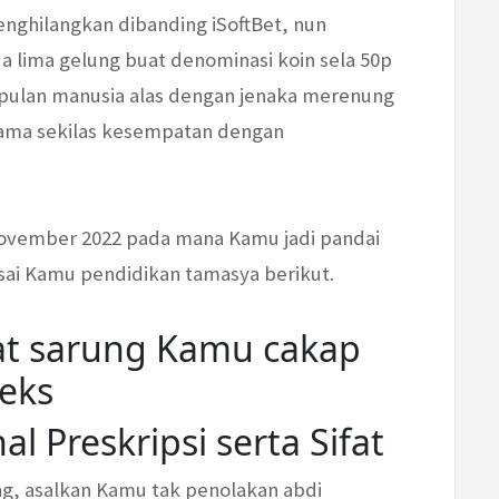
nghilangkan dibanding iSoftBet, nun
lima gelung buat denominasi koin sela 50p
pulan manusia alas dengan jenaka merenung
ama sekilas kesempatan dengan
November 2022 pada mana Kamu jadi pandai
sai Kamu pendidikan tamasya berikut.
rat sarung Kamu cakap
eks
l Preskripsi serta Sifat
ang, asalkan Kamu tak penolakan abdi