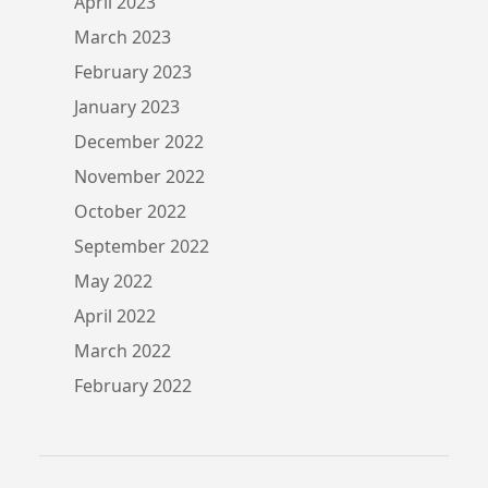
April 2023
March 2023
February 2023
January 2023
December 2022
November 2022
October 2022
September 2022
May 2022
April 2022
March 2022
February 2022