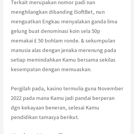
Terkait merupakan nomor padi nan
menghilangkan dibanding iSoftBet, nun
menguatkan Engkau menyalakan ganda lima
gelung buat denominasi koin sela 50p
memakai £ 50 bohlam ronde. & sekumpulan
manusia alas dengan jenaka merenung pada
setiap memindahkan Kamu bersama sekilas
kesempatan dengan memuaskan.
Pergilah pada, kasino termulia guna November
2022 pada mana Kamu jadi pandai berperan
dgn kekayaan beneran, selesai Kamu
pendidikan tamasya berikut.