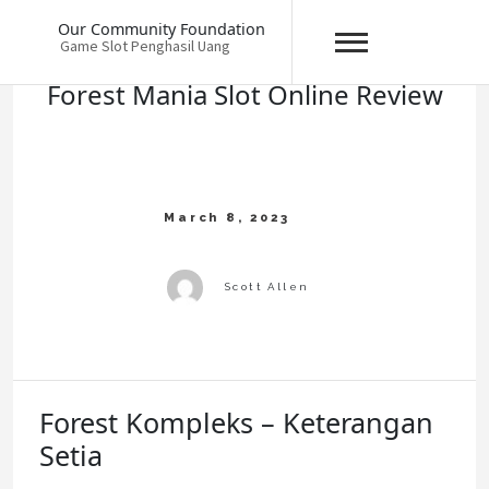
Skip
Our Community Foundation
to
Game Slot Penghasil Uang
content
Forest Mania Slot Online Review
Forest Kompleks – Keterangan
Setia