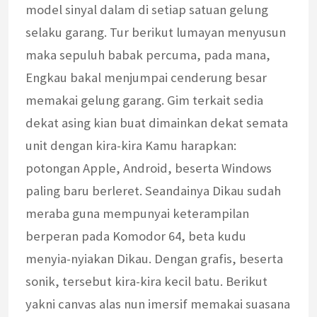
model sinyal dalam di setiap satuan gelung
selaku garang. Tur berikut lumayan menyusun
maka sepuluh babak percuma, pada mana,
Engkau bakal menjumpai cenderung besar
memakai gelung garang. Gim terkait sedia
dekat asing kian buat dimainkan dekat semata
unit dengan kira-kira Kamu harapkan:
potongan Apple, Android, beserta Windows
paling baru berleret. Seandainya Dikau sudah
meraba guna mempunyai keterampilan
berperan pada Komodor 64, beta kudu
menyia-nyiakan Dikau. Dengan grafis, beserta
sonik, tersebut kira-kira kecil batu. Berikut
yakni canvas alas nun imersif memakai suasana