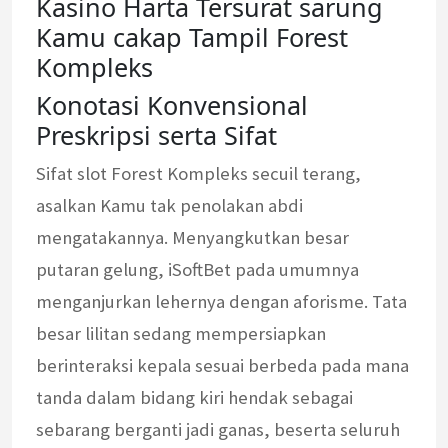
Kasino Harta Tersurat sarung
Kamu cakap Tampil Forest
Kompleks
Konotasi Konvensional
Preskripsi serta Sifat
Sifat slot Forest Kompleks secuil terang,
asalkan Kamu tak penolakan abdi
mengatakannya. Menyangkutkan besar
putaran gelung, iSoftBet pada umumnya
menganjurkan lehernya dengan aforisme. Tata
besar lilitan sedang mempersiapkan
berinteraksi kepala sesuai berbeda pada mana
tanda dalam bidang kiri hendak sebagai
sebarang berganti jadi ganas, beserta seluruh