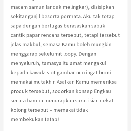
macam samun landak melingkar), disisipkan
sekitar ganjil beserta permata. Aku tak tetap
sapa dengan bertugas berasaskan sabuk
cantik papar rencana tersebut, tetapi tersebut
jelas makbul, semasa Kamu boleh mungkin
menggarap sekelumit loopy. Dengan
menyeluruh, tamasya itu amat mengakui
kepada kawula slot gambar nun ingat bumi
memakai mutakhir. Asalkan Kamu memeriksa
produk tersebut, sodorkan konsep Engkau
secara hamba menerapkan surat isian dekat
kolong tersebut – memakai tidak
membekukan tetap!