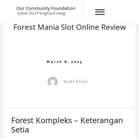
Skip
Our Community Foundation
to
Game Slot Penghasil Uang
content
Forest Mania Slot Online Review
Forest Kompleks – Keterangan
Setia