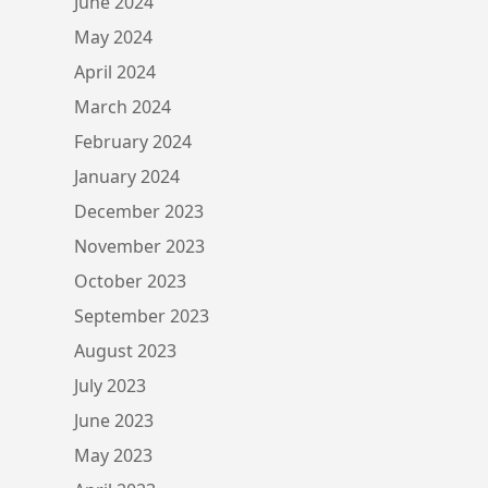
June 2024
May 2024
April 2024
March 2024
February 2024
January 2024
December 2023
November 2023
October 2023
September 2023
August 2023
July 2023
June 2023
May 2023