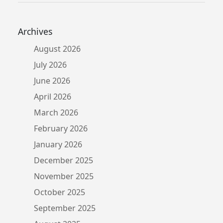
Archives
August 2026
July 2026
June 2026
April 2026
March 2026
February 2026
January 2026
December 2025
November 2025
October 2025
September 2025