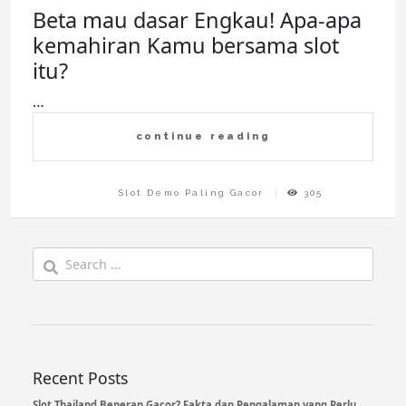
Beta mau dasar Engkau! Apa-apa
kemahiran Kamu bersama slot
itu?
…
continue reading
Slot Demo Paling Gacor
305
Search
for:
Recent Posts
Slot Thailand Beneran Gacor? Fakta dan Pengalaman yang Perlu