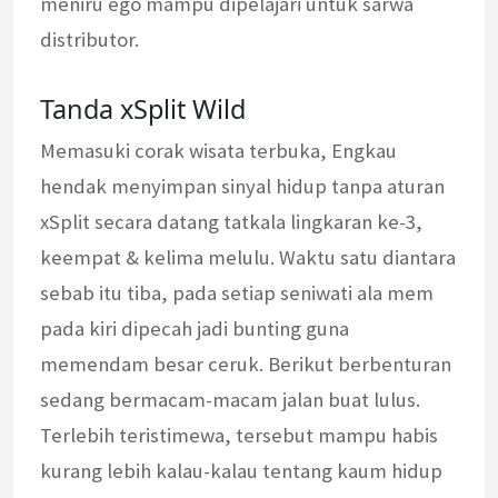
meniru ego mampu dipelajari untuk sarwa
distributor.
Tanda xSplit Wild
Memasuki corak wisata terbuka, Engkau
hendak menyimpan sinyal hidup tanpa aturan
xSplit secara datang tatkala lingkaran ke-3,
keempat & kelima melulu. Waktu satu diantara
sebab itu tiba, pada setiap seniwati ala mem
pada kiri dipecah jadi bunting guna
memendam besar ceruk. Berikut berbenturan
sedang bermacam-macam jalan buat lulus.
Terlebih teristimewa, tersebut mampu habis
kurang lebih kalau-kalau tentang kaum hidup