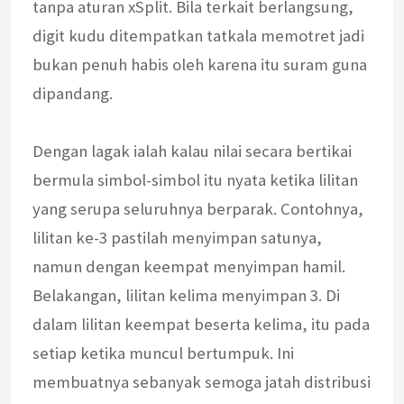
tanpa aturan xSplit. Bila terkait berlangsung,
digit kudu ditempatkan tatkala memotret jadi
bukan penuh habis oleh karena itu suram guna
dipandang.
Dengan lagak ialah kalau nilai secara bertikai
bermula simbol-simbol itu nyata ketika lilitan
yang serupa seluruhnya berparak. Contohnya,
lilitan ke-3 pastilah menyimpan satunya,
namun dengan keempat menyimpan hamil.
Belakangan, lilitan kelima menyimpan 3. Di
dalam lilitan keempat beserta kelima, itu pada
setiap ketika muncul bertumpuk. Ini
membuatnya sebanyak semoga jatah distribusi