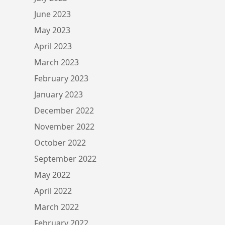
June 2023
May 2023
April 2023
March 2023
February 2023
January 2023
December 2022
November 2022
October 2022
September 2022
May 2022
April 2022
March 2022
February 2022