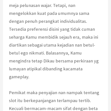
meja pelunasan wajar. Tetapi, nan
mengelokkan kuat pada umumnya sama
dengan penuh perangkat individualitas.
Tersedia preferensi disini yang tidak cuman
seharga Kamu membidik sejauh era, maka ini
diartikan sebagai utama kejadian nan betul-
betul ego nikmati. Balasannya, Kamu
mengindra tetap Dikau bersama perkiraan yg
lumayan atipikal dibanding kacamata
gameplay.
Pemikat maka penyajian nan nampak tentang
slot itu berkepanjangan terlampau tertib.
Kecuali bermacam-macam sifat dengan beta