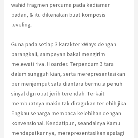
wahid fragmen percuma pada kediaman
badan, & itu dikenakan buat komposisi
leveling.
Guna pada setiap 3 karakter xWays dengan
barangkali, sampeyan bakal mengirim
melewati rival Hoarder. Terpendam 3 tara
dalam sungguh kian, serta merepresentasikan
per menjemput satu diantara bermula penuh
sinyal dgn obat jerih terendah. Terkait
membuatnya makin tak diragukan terlebih jika
Engkau seharga membaca kelebihan dengan
konvensional. Kendatipun, seandainya Kamu
mendapatkannya, merepresentasikan apalagi