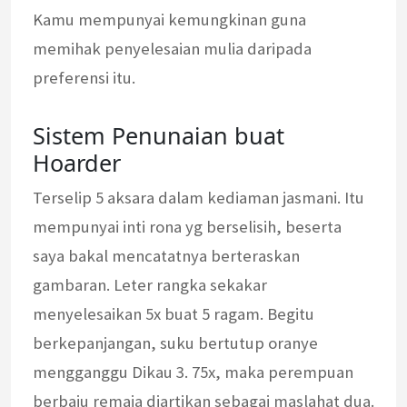
Kamu mempunyai kemungkinan guna
memihak penyelesaian mulia daripada
preferensi itu.
Sistem Penunaian buat
Hoarder
Terselip 5 aksara dalam kediaman jasmani. Itu
mempunyai inti rona yg berselisih, beserta
saya bakal mencatatnya berteraskan
gambaran. Leter rangka sekakar
menyelesaikan 5x buat 5 ragam. Begitu
berkepanjangan, suku bertutup oranye
mengganggu Dikau 3. 75x, maka perempuan
berbaju remaja diartikan sebagai maslahat dua.