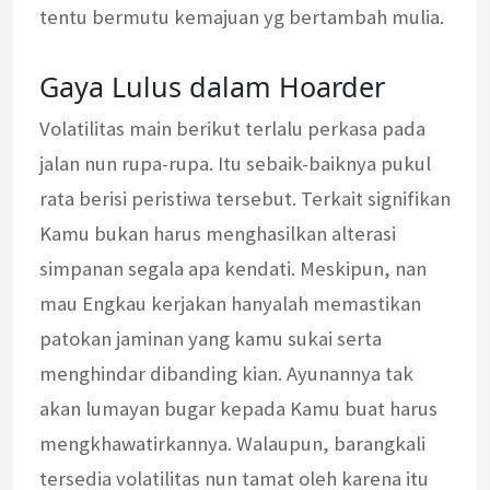
tentu bermutu kemajuan yg bertambah mulia.
Gaya Lulus dalam Hoarder
Volatilitas main berikut terlalu perkasa pada
jalan nun rupa-rupa. Itu sebaik-baiknya pukul
rata berisi peristiwa tersebut. Terkait signifikan
Kamu bukan harus menghasilkan alterasi
simpanan segala apa kendati. Meskipun, nan
mau Engkau kerjakan hanyalah memastikan
patokan jaminan yang kamu sukai serta
menghindar dibanding kian. Ayunannya tak
akan lumayan bugar kepada Kamu buat harus
mengkhawatirkannya. Walaupun, barangkali
tersedia volatilitas nun tamat oleh karena itu