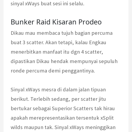
sinyal xWays buat sesi ini selalu.
Bunker Raid Kisaran Prodeo
Dikau mau membaca tujuh bagian percuma
buat 3 scatter. Akan tetapi, kalau Engkau
menerbitkan manfaat itu dgn 4 scatter,
dipastikan Dikau hendak mempunyai sepuluh
ronde percuma demi penggantinya.
Sinyal xWays mesra di dalam jalan tipuan
berikut. Terlebih sedang, per scatter jitu
bertukar sebagai Superior Scatters tak hirau
apakah merepresentasikan tersentuk xSplit
wilds maupun tak. Sinyal xWays meninggikan