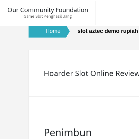
Skip
Our Community Foundation
to
Game Slot Penghasil Uang
content
Home
slot aztec demo rupiah
Hoarder Slot Online Revie
Penimbun