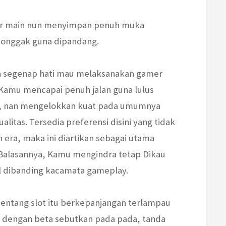
r main nun menyimpan penuh muka
 tonggak guna dipandang.
 segenap hati mau melaksanakan gamer
 Kamu mencapai penuh jalan guna lulus
pi, nan mengelokkan kuat pada umumnya
itas. Tersedia preferensi disini yang tidak
ra, maka ini diartikan sebagai utama
. Balasannya, Kamu mengindra tetap Dikau
l dibanding kacamata gameplay.
entang slot itu berkepanjangan terlampau
t dengan beta sebutkan pada pada, tanda