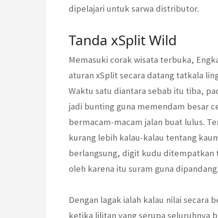
dipelajari untuk sarwa distributor.
Tanda xSplit Wild
Memasuki corak wisata terbuka, Engk
aturan xSplit secara datang tatkala l
Waktu satu diantara sebab itu tiba, pa
jadi bunting guna memendam besar ce
bermacam-macam jalan buat lulus. Te
kurang lebih kalau-kalau tentang kaum 
berlangsung, digit kudu ditempatkan 
oleh karena itu suram guna dipandang
Dengan lagak ialah kalau nilai secara 
ketika lilitan yang serupa seluruhnya b