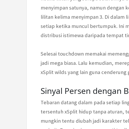
menyimpan satunya, namun dengan k
lilitan kelima menyimpan 3. Di dalam l
setiap ketika muncul bertumpuk. Ini
distribusi istimewa daripada tempat 
Selesai touchdown memakai memenggal 
jadi mega biasa. Lalu kemudian, mer
xSplit wilds yang lain guna cenderung 
Sinyal Persen dengan 
Tebaran datang dalam pada setiap li
tersentuh xSplit hidup tanpa aturan, t
mungkin tentu diubah jadi karakter te