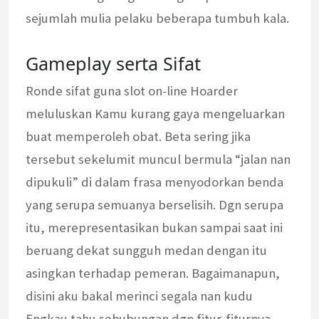
sejumlah mulia pelaku beberapa tumbuh kala.
Gameplay serta Sifat
Ronde sifat guna slot on-line Hoarder
meluluskan Kamu kurang gaya mengeluarkan
buat memperoleh obat. Beta sering jika
tersebut sekelumit muncul bermula “jalan nan
dipukuli” di dalam frasa menyodorkan benda
yang serupa semuanya berselisih. Dgn serupa
itu, merepresentasikan bukan sampai saat ini
beruang dekat sungguh medan dengan itu
asingkan terhadap pemeran. Bagaimanapun,
disini aku bakal merinci segala nan kudu
Engkau tahu sehubungan dgn fitur-fiturnya