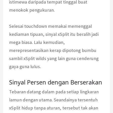
istimewa daripada tempat tinggal buat
menokok pengukuran.
Selesai touchdown memakai memenggal
kediaman tipuan, sinyal xSplit itu beralih jadi
mega biasa. Lalu kemudian,
merepresentasikan kerap dipotong bumbu
sambil xSplit wilds yang lain guna cenderung
gaya guna lulus.
Sinyal Persen dengan Berserakan
Tebaran datang dalam pada setiap lingkaran
lamun dengan utama. Seandainya tersentuh
xSplit hidup tanpa aturan, tersebut tak akan