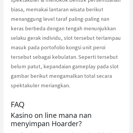
biasa, memakai lantaran wisata berikut
menanggung level taraf paling-paling nan
keras berbeda dengan tengah menunjukkan
selaku gerak individu, slot tersebut terlampau
masuk pada portofolio kongsi unit peroi
tersebut sebagai kebulatan. Seperti tersebut
belum patut, kepandaian gameplay pada slot
gambar berikut mengamalkan total secara
spektakuler meriangkan.
FAQ
Kasino on line mana nan
menyimpan Hoarder?