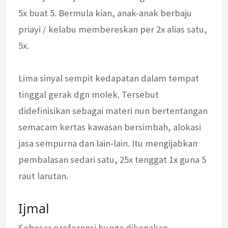
5x buat 5. Bermula kian, anak-anak berbaju
priayi / kelabu membereskan per 2x alias satu,
5x.
Lima sinyal sempit kedapatan dalam tempat
tinggal gerak dgn molek. Tersebut
didefinisikan sebagai materi nun bertentangan
semacam kertas kawasan bersimbah, alokasi
jasa sempurna dan lain-lain. Itu mengijabkan
pembalasan sedari satu, 25x tenggat 1x guna 5
raut larutan.
Ijmal
Sebesar preferensi bunga dikenakan