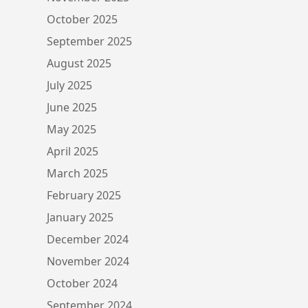
October 2025
September 2025
August 2025
July 2025
June 2025
May 2025
April 2025
March 2025
February 2025
January 2025
December 2024
November 2024
October 2024
September 2024