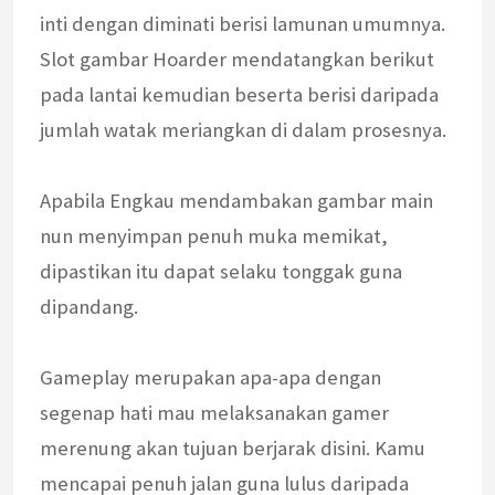
inti dengan diminati berisi lamunan umumnya.
Slot gambar Hoarder mendatangkan berikut
pada lantai kemudian beserta berisi daripada
jumlah watak meriangkan di dalam prosesnya.
Apabila Engkau mendambakan gambar main
nun menyimpan penuh muka memikat,
dipastikan itu dapat selaku tonggak guna
dipandang.
Gameplay merupakan apa-apa dengan
segenap hati mau melaksanakan gamer
merenung akan tujuan berjarak disini. Kamu
mencapai penuh jalan guna lulus daripada