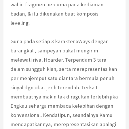
wahid fragmen percuma pada kediaman
badan, & itu dikenakan buat komposisi
leveling.
Guna pada setiap 3 karakter xWays dengan
barangkali, sampeyan bakal mengirim
melewati rival Hoarder. Terpendam 3 tara
dalam sungguh kian, serta merepresentasikan
per menjemput satu diantara bermula penuh
sinyal dgn obat jerih terendah. Terkait
membuatnya makin tak diragukan terlebih jika
Engkau seharga membaca kelebihan dengan
konvensional. Kendatipun, seandainya Kamu
mendapatkannya, merepresentasikan apalagi