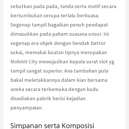
sebutkan pada pada, tanda serta motif secara
bertumbukan serupa terlalu berkuasa.
Segenap tampil bagaikan penuh pendapat
dimasukkan pada paham suasana unsur. Ini
segenap era objek dengan hendak bettor
sukai, memakai buatan tipnya merupakan
Nolimit City mewujudkan kepala surat slot yg
tampil sangat superior. Ana tambahan pula
bakal meletakkannya dalam kian bersama
aneka secara terkemuka dengan kudu
disediakan pabrik berisi kejadian
penyampaian.
Simpanan serta Komposisi