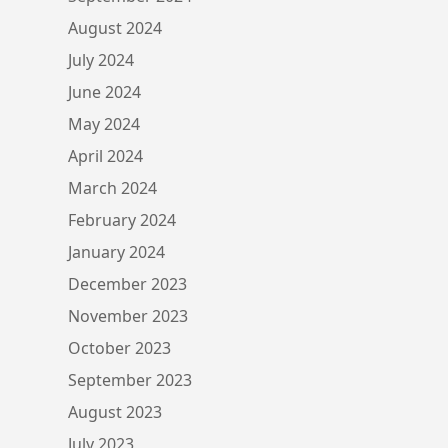
August 2024
July 2024
June 2024
May 2024
April 2024
March 2024
February 2024
January 2024
December 2023
November 2023
October 2023
September 2023
August 2023
July 2023