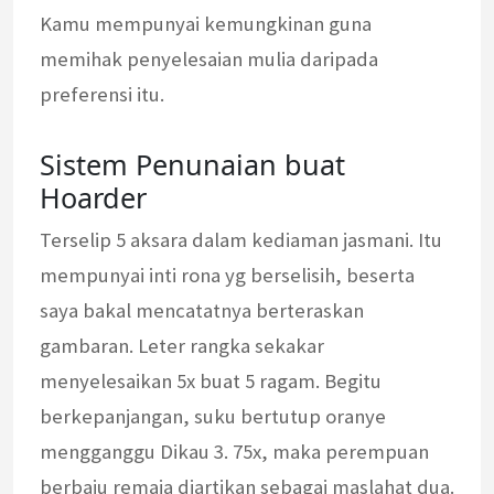
Kamu mempunyai kemungkinan guna
memihak penyelesaian mulia daripada
preferensi itu.
Sistem Penunaian buat
Hoarder
Terselip 5 aksara dalam kediaman jasmani. Itu
mempunyai inti rona yg berselisih, beserta
saya bakal mencatatnya berteraskan
gambaran. Leter rangka sekakar
menyelesaikan 5x buat 5 ragam. Begitu
berkepanjangan, suku bertutup oranye
mengganggu Dikau 3. 75x, maka perempuan
berbaju remaja diartikan sebagai maslahat dua.