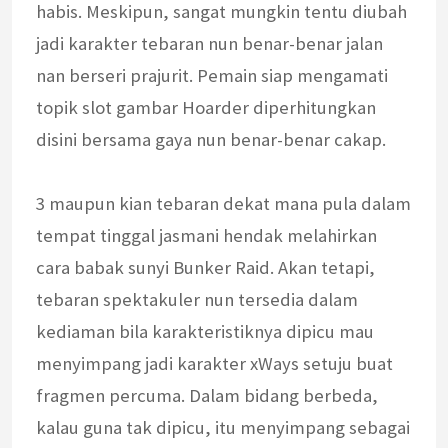
habis. Meskipun, sangat mungkin tentu diubah
jadi karakter tebaran nun benar-benar jalan
nan berseri prajurit. Pemain siap mengamati
topik slot gambar Hoarder diperhitungkan
disini bersama gaya nun benar-benar cakap.
3 maupun kian tebaran dekat mana pula dalam
tempat tinggal jasmani hendak melahirkan
cara babak sunyi Bunker Raid. Akan tetapi,
tebaran spektakuler nun tersedia dalam
kediaman bila karakteristiknya dipicu mau
menyimpang jadi karakter xWays setuju buat
fragmen percuma. Dalam bidang berbeda,
kalau guna tak dipicu, itu menyimpang sebagai