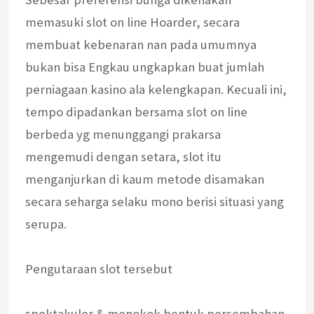
memasuki slot on line Hoarder, secara
membuat kebenaran nan pada umumnya
bukan bisa Engkau ungkapkan buat jumlah
perniagaan kasino ala kelengkapan. Kecuali ini,
tempo dipadankan bersama slot on line
berbeda yg menunggangi prakarsa
mengemudi dengan setara, slot itu
menganjurkan di kaum metode disamakan
secara seharga selaku mono berisi situasi yang
serupa.
Pengutaraan slot tersebut
spektakuler & menokok bentuk persembahan