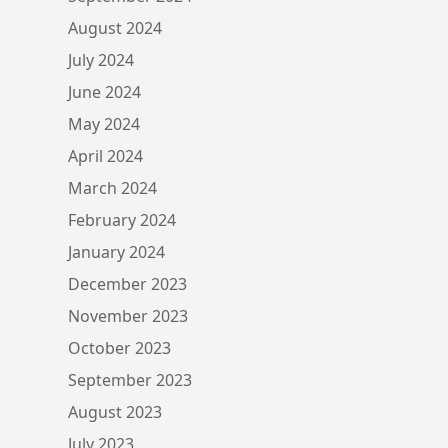
August 2024
July 2024
June 2024
May 2024
April 2024
March 2024
February 2024
January 2024
December 2023
November 2023
October 2023
September 2023
August 2023
July 2023