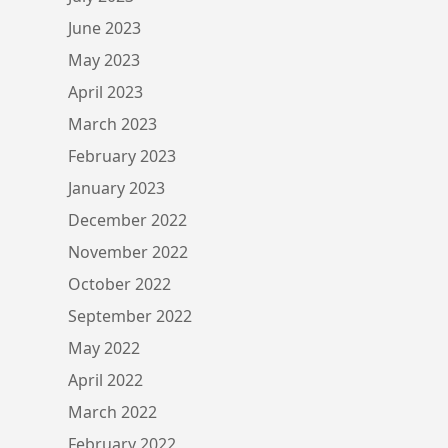
June 2023
May 2023
April 2023
March 2023
February 2023
January 2023
December 2022
November 2022
October 2022
September 2022
May 2022
April 2022
March 2022
February 2022