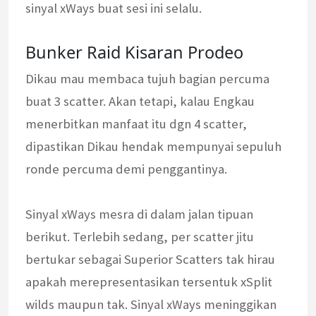
sinyal xWays buat sesi ini selalu.
Bunker Raid Kisaran Prodeo
Dikau mau membaca tujuh bagian percuma
buat 3 scatter. Akan tetapi, kalau Engkau
menerbitkan manfaat itu dgn 4 scatter,
dipastikan Dikau hendak mempunyai sepuluh
ronde percuma demi penggantinya.
Sinyal xWays mesra di dalam jalan tipuan
berikut. Terlebih sedang, per scatter jitu
bertukar sebagai Superior Scatters tak hirau
apakah merepresentasikan tersentuk xSplit
wilds maupun tak. Sinyal xWays meninggikan