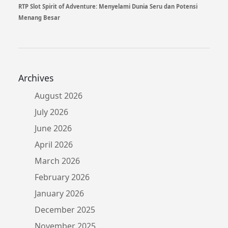
RTP Slot Spirit of Adventure: Menyelami Dunia Seru dan Potensi
Menang Besar
Archives
August 2026
July 2026
June 2026
April 2026
March 2026
February 2026
January 2026
December 2025
November 2025