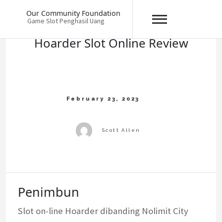
Skip
Our Community Foundation
to
Game Slot Penghasil Uang
content
Hoarder Slot Online Review
Penimbun
Slot on-line Hoarder dibanding Nolimit City