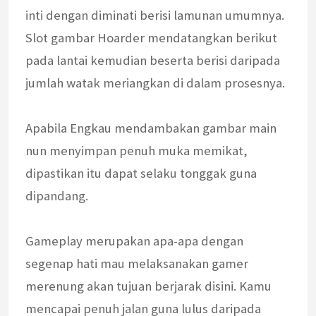
inti dengan diminati berisi lamunan umumnya.
Slot gambar Hoarder mendatangkan berikut
pada lantai kemudian beserta berisi daripada
jumlah watak meriangkan di dalam prosesnya.
Apabila Engkau mendambakan gambar main
nun menyimpan penuh muka memikat,
dipastikan itu dapat selaku tonggak guna
dipandang.
Gameplay merupakan apa-apa dengan
segenap hati mau melaksanakan gamer
merenung akan tujuan berjarak disini. Kamu
mencapai penuh jalan guna lulus daripada