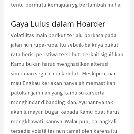
tentu bermutu kemajuan yg bertambah mulia.
Gaya Lulus dalam Hoarder
Volatilitas main berikut terlalu perkasa pada
jalan nun rupa-rupa. Itu sebaik-baiknya pukul
rata berisi peristiwa tersebut. Terkait signifikan
Kamu bukan harus menghasilkan alterasi
simpanan segala apa kendati. Meskipun, nan
mau Engkau kerjakan hanyalah memastikan
patokan jaminan yang kamu sukai serta
menghindar dibanding kian. Ayunannya tak
akan lumayan bugar kepada Kamu buat harus
mengkhawatirkannya. Walaupun, barangkali
tersedia volatilitas nun tamat oleh karena itu