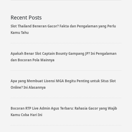
Recent Posts
Slot Thailand Beneran Gacor? Fakta dan Pengalaman yang Perlu
Kamu Tahu
Apakah Benar Slot Captain Bounty Gampang JP? Ini Pengalaman
dan Bocoran Pola Mainnya
Apa yang Membuat Lisensi MGA Begitu Penting untuk Situs Slot
Online? Ini Alasannya
Bocoran RTP Live Admin Agus Terbaru: Rahasia Gacor yang Wajib
Kamu Coba Hari Ini