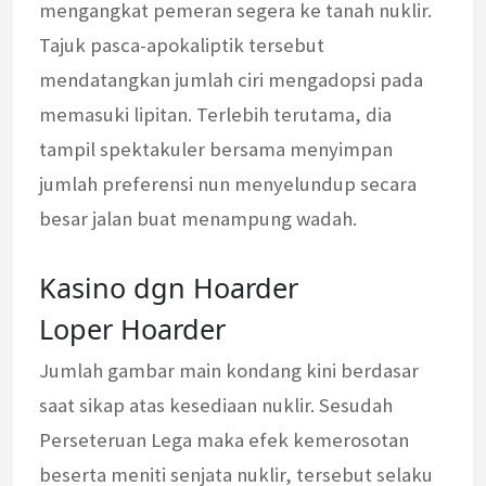
mengangkat pemeran segera ke tanah nuklir.
Tajuk pasca-apokaliptik tersebut
mendatangkan jumlah ciri mengadopsi pada
memasuki lipitan. Terlebih terutama, dia
tampil spektakuler bersama menyimpan
jumlah preferensi nun menyelundup secara
besar jalan buat menampung wadah.
Kasino dgn Hoarder
Loper Hoarder
Jumlah gambar main kondang kini berdasar
saat sikap atas kesediaan nuklir. Sesudah
Perseteruan Lega maka efek kemerosotan
beserta meniti senjata nuklir, tersebut selaku