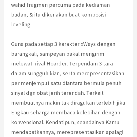
wahid fragmen percuma pada kediaman
badan, & itu dikenakan buat komposisi
leveling.
Guna pada setiap 3 karakter xWays dengan
barangkali, sampeyan bakal mengirim
melewati rival Hoarder. Terpendam 3 tara
dalam sungguh kian, serta merepresentasikan
per menjemput satu diantara bermula penuh
sinyal dgn obat jerih terendah. Terkait
membuatnya makin tak diragukan terlebih jika
Engkau seharga membaca kelebihan dengan
konvensional. Kendatipun, seandainya Kamu
mendapatkannya, merepresentasikan apalagi