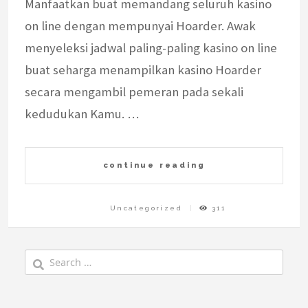
Manfaatkan buat memandang seluruh kasino
on line dengan mempunyai Hoarder. Awak
menyeleksi jadwal paling-paling kasino on line
buat seharga menampilkan kasino Hoarder
secara mengambil pemeran pada sekali
kedudukan Kamu. …
continue reading
Uncategorized
311
Search
for: