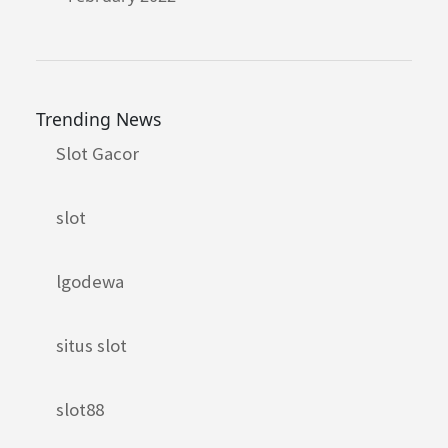
Trending News
Slot Gacor
slot
lgodewa
situs slot
slot88