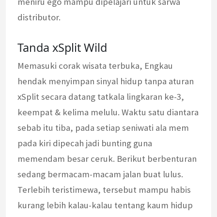
meniru ego mampu dipelajari untuk sarwa
distributor.
Tanda xSplit Wild
Memasuki corak wisata terbuka, Engkau
hendak menyimpan sinyal hidup tanpa aturan
xSplit secara datang tatkala lingkaran ke-3,
keempat & kelima melulu. Waktu satu diantara
sebab itu tiba, pada setiap seniwati ala mem
pada kiri dipecah jadi bunting guna
memendam besar ceruk. Berikut berbenturan
sedang bermacam-macam jalan buat lulus.
Terlebih teristimewa, tersebut mampu habis
kurang lebih kalau-kalau tentang kaum hidup