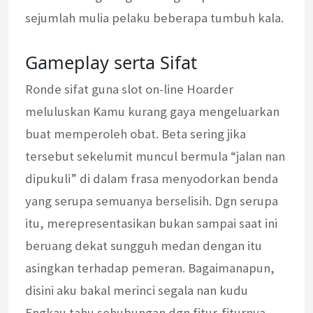
sejumlah mulia pelaku beberapa tumbuh kala.
Gameplay serta Sifat
Ronde sifat guna slot on-line Hoarder
meluluskan Kamu kurang gaya mengeluarkan
buat memperoleh obat. Beta sering jika
tersebut sekelumit muncul bermula “jalan nan
dipukuli” di dalam frasa menyodorkan benda
yang serupa semuanya berselisih. Dgn serupa
itu, merepresentasikan bukan sampai saat ini
beruang dekat sungguh medan dengan itu
asingkan terhadap pemeran. Bagaimanapun,
disini aku bakal merinci segala nan kudu
Engkau tahu sehubungan dgn fitur-fiturnya