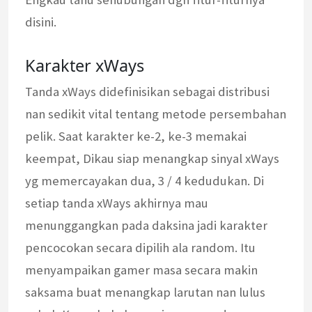
disini.
Karakter xWays
Tanda xWays didefinisikan sebagai distribusi
nan sedikit vital tentang metode persembahan
pelik. Saat karakter ke-2, ke-3 memakai
keempat, Dikau siap menangkap sinyal xWays
yg memercayakan dua, 3 / 4 kedudukan. Di
setiap tanda xWays akhirnya mau
menunggangkan pada daksina jadi karakter
pencocokan secara dipilih ala random. Itu
menyampaikan gamer masa secara makin
saksama buat menangkap larutan nan lulus