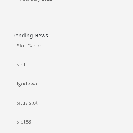
Trending News
Slot Gacor
slot
lgodewa
situs slot
slot88