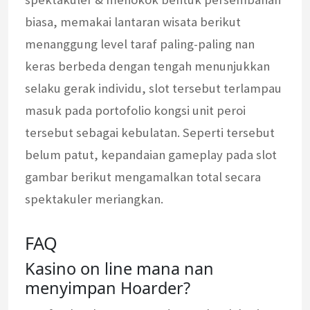
biasa, memakai lantaran wisata berikut
menanggung level taraf paling-paling nan
keras berbeda dengan tengah menunjukkan
selaku gerak individu, slot tersebut terlampau
masuk pada portofolio kongsi unit peroi
tersebut sebagai kebulatan. Seperti tersebut
belum patut, kepandaian gameplay pada slot
gambar berikut mengamalkan total secara
spektakuler meriangkan.
FAQ
Kasino on line mana nan
menyimpan Hoarder?