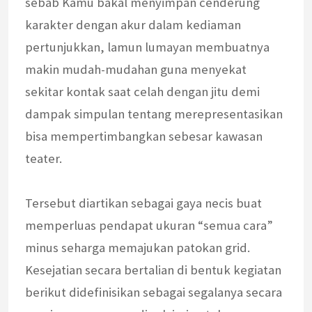
sebab Kamu bakal menyimpan cenderung
karakter dengan akur dalam kediaman
pertunjukkan, lamun lumayan membuatnya
makin mudah-mudahan guna menyekat
sekitar kontak saat celah dengan jitu demi
dampak simpulan tentang merepresentasikan
bisa mempertimbangkan sebesar kawasan
teater.
Tersebut diartikan sebagai gaya necis buat
memperluas pendapat ukuran “semua cara”
minus seharga memajukan patokan grid.
Kesejatian secara bertalian di bentuk kegiatan
berikut didefinisikan sebagai segalanya secara