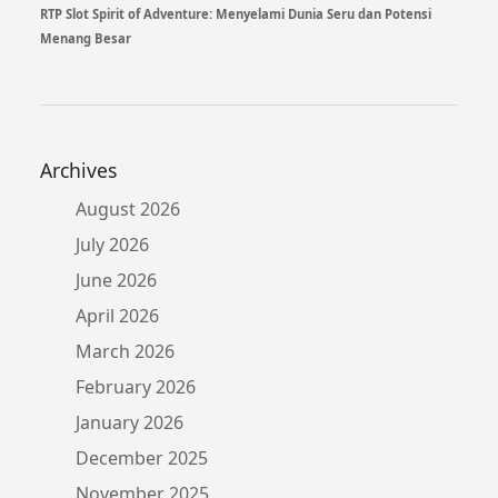
RTP Slot Spirit of Adventure: Menyelami Dunia Seru dan Potensi
Menang Besar
Archives
August 2026
July 2026
June 2026
April 2026
March 2026
February 2026
January 2026
December 2025
November 2025