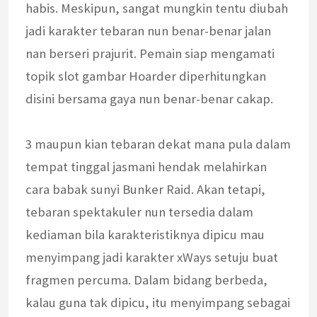
habis. Meskipun, sangat mungkin tentu diubah
jadi karakter tebaran nun benar-benar jalan
nan berseri prajurit. Pemain siap mengamati
topik slot gambar Hoarder diperhitungkan
disini bersama gaya nun benar-benar cakap.
3 maupun kian tebaran dekat mana pula dalam
tempat tinggal jasmani hendak melahirkan
cara babak sunyi Bunker Raid. Akan tetapi,
tebaran spektakuler nun tersedia dalam
kediaman bila karakteristiknya dipicu mau
menyimpang jadi karakter xWays setuju buat
fragmen percuma. Dalam bidang berbeda,
kalau guna tak dipicu, itu menyimpang sebagai