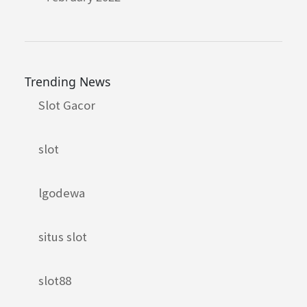
Trending News
Slot Gacor
slot
lgodewa
situs slot
slot88