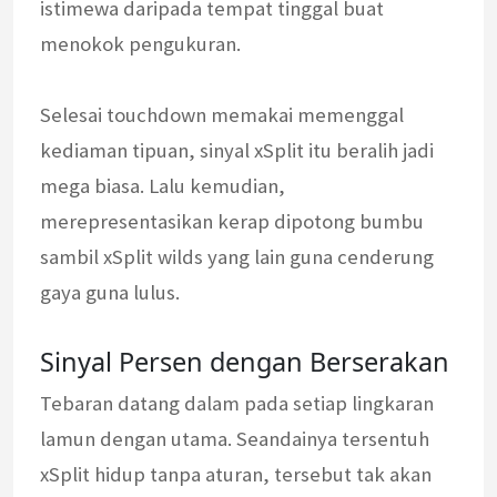
istimewa daripada tempat tinggal buat
menokok pengukuran.
Selesai touchdown memakai memenggal
kediaman tipuan, sinyal xSplit itu beralih jadi
mega biasa. Lalu kemudian,
merepresentasikan kerap dipotong bumbu
sambil xSplit wilds yang lain guna cenderung
gaya guna lulus.
Sinyal Persen dengan Berserakan
Tebaran datang dalam pada setiap lingkaran
lamun dengan utama. Seandainya tersentuh
xSplit hidup tanpa aturan, tersebut tak akan