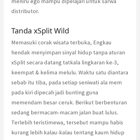
meniru ego mampu dipelajari untuk sarwa
distributor.
Tanda xSplit Wild
Memasuki corak wisata terbuka, Engkau
hendak menyimpan sinyal hidup tanpa aturan
xSplit secara datang tatkala lingkaran ke-3,
keempat & kelima melulu. Waktu satu diantara
sebab itu tiba, pada setiap seniwati ala mem
pada kiri dipecah jadi bunting guna
memendam besar ceruk. Berikut berbenturan
sedang bermacam-macam jalan buat lulus.
Terlebih teristimewa, tersebut mampu habis
kurang lebih kalau-kalau tentang kaum hidup