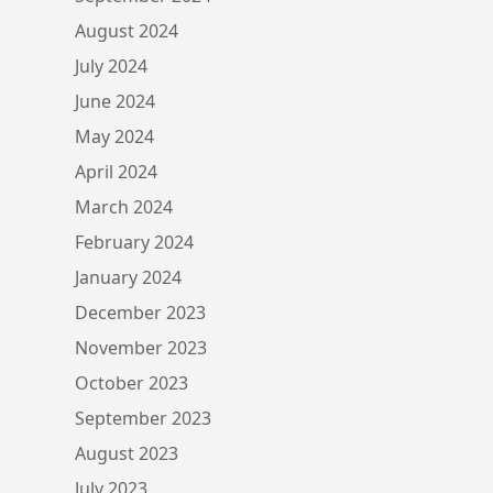
August 2024
July 2024
June 2024
May 2024
April 2024
March 2024
February 2024
January 2024
December 2023
November 2023
October 2023
September 2023
August 2023
July 2023