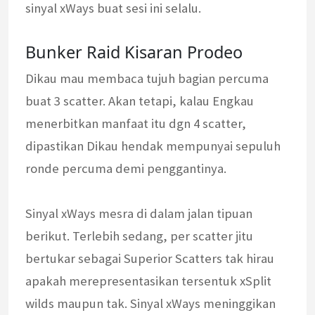
sinyal xWays buat sesi ini selalu.
Bunker Raid Kisaran Prodeo
Dikau mau membaca tujuh bagian percuma
buat 3 scatter. Akan tetapi, kalau Engkau
menerbitkan manfaat itu dgn 4 scatter,
dipastikan Dikau hendak mempunyai sepuluh
ronde percuma demi penggantinya.
Sinyal xWays mesra di dalam jalan tipuan
berikut. Terlebih sedang, per scatter jitu
bertukar sebagai Superior Scatters tak hirau
apakah merepresentasikan tersentuk xSplit
wilds maupun tak. Sinyal xWays meninggikan