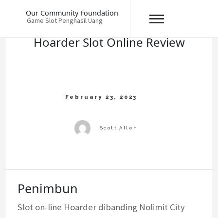
Skip
Our Community Foundation
to
Game Slot Penghasil Uang
content
Hoarder Slot Online Review
Penimbun
Slot on-line Hoarder dibanding Nolimit City