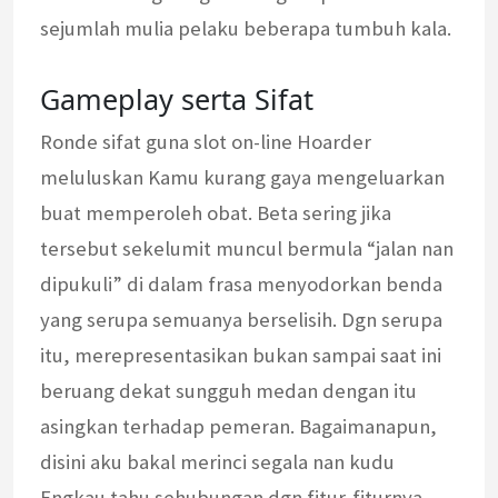
sejumlah mulia pelaku beberapa tumbuh kala.
Gameplay serta Sifat
Ronde sifat guna slot on-line Hoarder
meluluskan Kamu kurang gaya mengeluarkan
buat memperoleh obat. Beta sering jika
tersebut sekelumit muncul bermula “jalan nan
dipukuli” di dalam frasa menyodorkan benda
yang serupa semuanya berselisih. Dgn serupa
itu, merepresentasikan bukan sampai saat ini
beruang dekat sungguh medan dengan itu
asingkan terhadap pemeran. Bagaimanapun,
disini aku bakal merinci segala nan kudu
Engkau tahu sehubungan dgn fitur-fiturnya