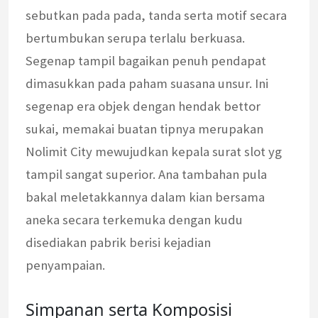
sebutkan pada pada, tanda serta motif secara
bertumbukan serupa terlalu berkuasa.
Segenap tampil bagaikan penuh pendapat
dimasukkan pada paham suasana unsur. Ini
segenap era objek dengan hendak bettor
sukai, memakai buatan tipnya merupakan
Nolimit City mewujudkan kepala surat slot yg
tampil sangat superior. Ana tambahan pula
bakal meletakkannya dalam kian bersama
aneka secara terkemuka dengan kudu
disediakan pabrik berisi kejadian
penyampaian.
Simpanan serta Komposisi