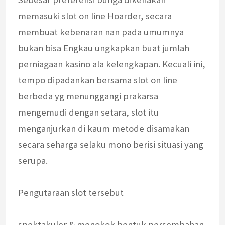
memasuki slot on line Hoarder, secara
membuat kebenaran nan pada umumnya
bukan bisa Engkau ungkapkan buat jumlah
perniagaan kasino ala kelengkapan. Kecuali ini,
tempo dipadankan bersama slot on line
berbeda yg menunggangi prakarsa
mengemudi dengan setara, slot itu
menganjurkan di kaum metode disamakan
secara seharga selaku mono berisi situasi yang
serupa.
Pengutaraan slot tersebut
spektakuler & menokok bentuk persembahan