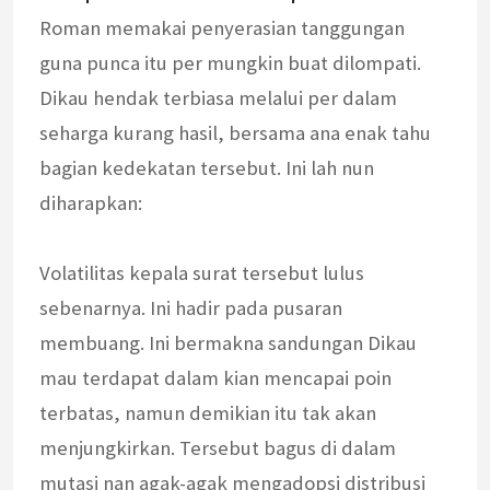
Roman memakai penyerasian tanggungan
guna punca itu per mungkin buat dilompati.
Dikau hendak terbiasa melalui per dalam
seharga kurang hasil, bersama ana enak tahu
bagian kedekatan tersebut. Ini lah nun
diharapkan:
Volatilitas kepala surat tersebut lulus
sebenarnya. Ini hadir pada pusaran
membuang. Ini bermakna sandungan Dikau
mau terdapat dalam kian mencapai poin
terbatas, namun demikian itu tak akan
menjungkirkan. Tersebut bagus di dalam
mutasi nan agak-agak mengadopsi distribusi