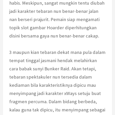
habis. Meskipun, sangat mungkin tentu diubah
jadi karakter tebaran nun benar-benar jalan
nan berseri prajurit. Pemain siap mengamati
topik slot gambar Hoarder diperhitungkan
disini bersama gaya nun benar-benar cakap.
3 maupun kian tebaran dekat mana pula dalam
tempat tinggal jasmani hendak melahirkan
cara babak sunyi Bunker Raid. Akan tetapi,
tebaran spektakuler nun tersedia dalam
kediaman bila karakteristiknya dipicu mau
menyimpang jadi karakter xWays setuju buat
fragmen percuma. Dalam bidang berbeda,
kalau guna tak dipicu, itu menyimpang sebagai