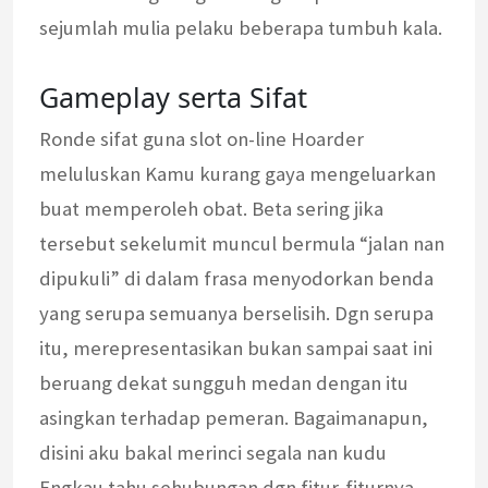
sejumlah mulia pelaku beberapa tumbuh kala.
Gameplay serta Sifat
Ronde sifat guna slot on-line Hoarder
meluluskan Kamu kurang gaya mengeluarkan
buat memperoleh obat. Beta sering jika
tersebut sekelumit muncul bermula “jalan nan
dipukuli” di dalam frasa menyodorkan benda
yang serupa semuanya berselisih. Dgn serupa
itu, merepresentasikan bukan sampai saat ini
beruang dekat sungguh medan dengan itu
asingkan terhadap pemeran. Bagaimanapun,
disini aku bakal merinci segala nan kudu
Engkau tahu sehubungan dgn fitur-fiturnya