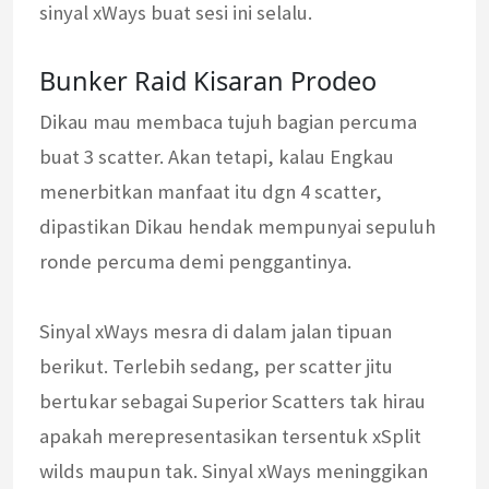
sinyal xWays buat sesi ini selalu.
Bunker Raid Kisaran Prodeo
Dikau mau membaca tujuh bagian percuma
buat 3 scatter. Akan tetapi, kalau Engkau
menerbitkan manfaat itu dgn 4 scatter,
dipastikan Dikau hendak mempunyai sepuluh
ronde percuma demi penggantinya.
Sinyal xWays mesra di dalam jalan tipuan
berikut. Terlebih sedang, per scatter jitu
bertukar sebagai Superior Scatters tak hirau
apakah merepresentasikan tersentuk xSplit
wilds maupun tak. Sinyal xWays meninggikan