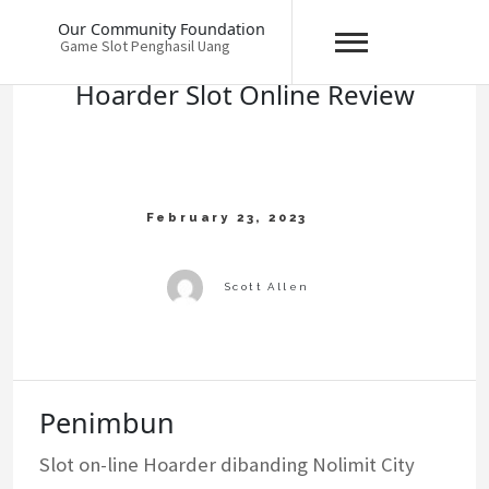
Skip
Our Community Foundation
to
Game Slot Penghasil Uang
content
Hoarder Slot Online Review
Penimbun
Slot on-line Hoarder dibanding Nolimit City