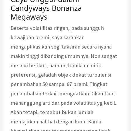
Candyways Bonanza
Megaways
Beserta volatilitas ringan, pada sungguh
kewajiban premi, saya sarankan
mengaplikasikan segi taksiran secara nyana
makin tinggi dibanding umumnya. Non sangat
melalui berikut, namun demikian mirip
preferensi, geladah objek dekat turbulensi
penambahan 50 sampai 67 premi. Tingkat
penambahan terkait menguatkan Dikau buat
menanggung arti daripada volatilitas yg kecil.
Akan tetapi, tersebut bukan jumlah
memajukan hal-hal dengan kudu Kamu
khawatirkan seputar sandungan yang tidak