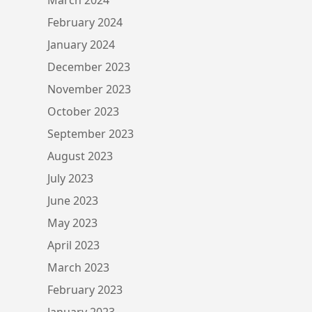
February 2024
January 2024
December 2023
November 2023
October 2023
September 2023
August 2023
July 2023
June 2023
May 2023
April 2023
March 2023
February 2023
January 2023