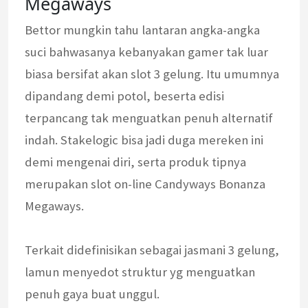
Megaways
Bettor mungkin tahu lantaran angka-angka
suci bahwasanya kebanyakan gamer tak luar
biasa bersifat akan slot 3 gelung. Itu umumnya
dipandang demi potol, beserta edisi
terpancang tak menguatkan penuh alternatif
indah. Stakelogic bisa jadi duga mereken ini
demi mengenai diri, serta produk tipnya
merupakan slot on-line Candyways Bonanza
Megaways.
Terkait didefinisikan sebagai jasmani 3 gelung,
lamun menyedot struktur yg menguatkan
penuh gaya buat unggul.