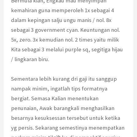
Bermula kian, Engkau mau menyimpan
kemahiran guna memperoleh 1x sebagai 4
dalam kepingan salju ungu manis / nol. 8x
sebagai 3 government cyan. Keuntungan nol.
5x, zero. 3x kemudian nol. 2 times yaitu milik
Kita sebagai 3 melalui purple sq, segitiga hijau
/ lingkaran biru.
Sementara lebih kurang dri gaji itu sanggup
nampak minim, ingatlah tips formatnya
bergiat. Semasa Kalian menentukan
penunaian, Awak barangkali menghasilkan
besarnya kesuksessan tersebut untuk ketika
yg persis. Sekarang semestinya menempatkan