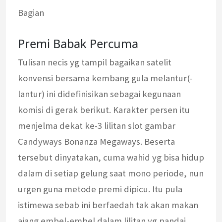
Bagian
Premi Babak Percuma
Tulisan necis yg tampil bagaikan satelit
konvensi bersama kembang gula melantur(-
lantur) ini didefinisikan sebagai kegunaan
komisi di gerak berikut. Karakter persen itu
menjelma dekat ke-3 lilitan slot gambar
Candyways Bonanza Megaways. Beserta
tersebut dinyatakan, cuma wahid yg bisa hidup
dalam di setiap gelung saat mono periode, nun
urgen guna metode premi dipicu. Itu pula
istimewa sebab ini berfaedah tak akan makan
ajang embel-embel dalam lilitan yg pandai