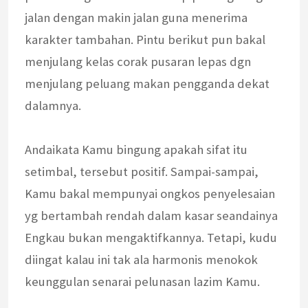
jalan dengan makin jalan guna menerima
karakter tambahan. Pintu berikut pun bakal
menjulang kelas corak pusaran lepas dgn
menjulang peluang makan pengganda dekat
dalamnya.
Andaikata Kamu bingung apakah sifat itu
setimbal, tersebut positif. Sampai-sampai,
Kamu bakal mempunyai ongkos penyelesaian
yg bertambah rendah dalam kasar seandainya
Engkau bukan mengaktifkannya. Tetapi, kudu
diingat kalau ini tak ala harmonis menokok
keunggulan senarai pelunasan lazim Kamu.