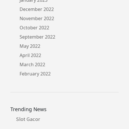
December 2022
November 2022
October 2022
September 2022
May 2022
April 2022
March 2022
February 2022
Trending News
Slot Gacor