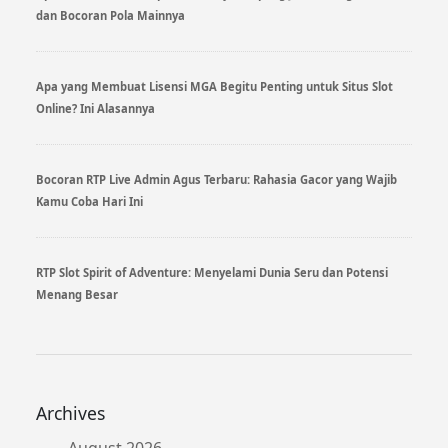
dan Bocoran Pola Mainnya
Apa yang Membuat Lisensi MGA Begitu Penting untuk Situs Slot
Online? Ini Alasannya
Bocoran RTP Live Admin Agus Terbaru: Rahasia Gacor yang Wajib
Kamu Coba Hari Ini
RTP Slot Spirit of Adventure: Menyelami Dunia Seru dan Potensi
Menang Besar
Archives
August 2026