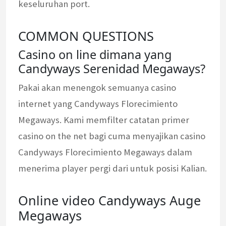
keseluruhan port.
COMMON QUESTIONS
Casino on line dimana yang
Candyways Serenidad Megaways?
Pakai akan menengok semuanya casino
internet yang Candyways Florecimiento
Megaways. Kami memfilter catatan primer
casino on the net bagi cuma menyajikan casino
Candyways Florecimiento Megaways dalam
menerima player pergi dari untuk posisi Kalian.
Online video Candyways Auge
Megaways