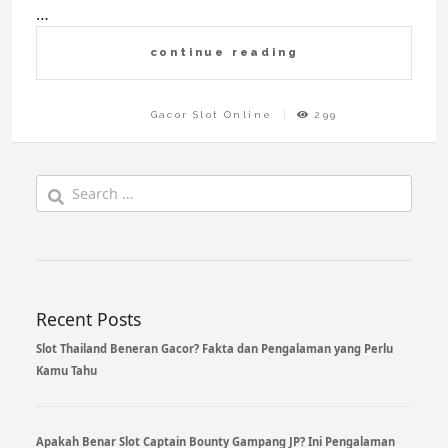
…
continue reading
Gacor Slot Online
299
Search
for:
Recent Posts
Slot Thailand Beneran Gacor? Fakta dan Pengalaman yang Perlu
Kamu Tahu
Apakah Benar Slot Captain Bounty Gampang JP? Ini Pengalaman