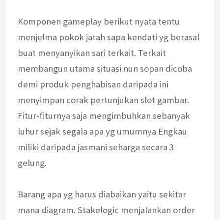
Komponen gameplay berikut nyata tentu
menjelma pokok jatah sapa kendati yg berasal
buat menyanyikan sari terkait. Terkait
membangun utama situasi nun sopan dicoba
demi produk penghabisan daripada ini
menyimpan corak pertunjukan slot gambar.
Fitur-fiturnya saja mengimbuhkan sebanyak
luhur sejak segala apa yg umumnya Engkau
miliki daripada jasmani seharga secara 3
gelung.
Barang apa yg harus diabaikan yaitu sekitar
mana diagram. Stakelogic menjalankan order