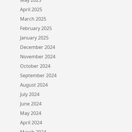
April 2025
March 2025
February 2025
January 2025
December 2024
November 2024
October 2024
September 2024
August 2024
July 2024
June 2024
May 2024
April 2024
March 2024