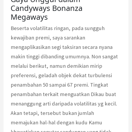
Candyways Bonanza
Megaways
Beserta volatilitas ringan, pada sungguh
kewajiban premi, saya sarankan
mengaplikasikan segi taksiran secara nyana
makin tinggi dibanding umumnya. Non sangat
melalui berikut, namun demikian mirip
preferensi, geladah objek dekat turbulensi
penambahan 50 sampai 67 premi. Tingkat
penambahan terkait menguatkan Dikau buat
menanggung arti daripada volatilitas yg kecil.
Akan tetapi, tersebut bukan jumlah
memajukan hal-hal dengan kudu Kamu
khawatirkan seputar sandungan yang tidak