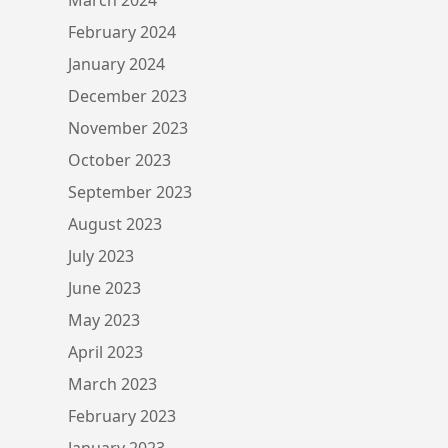
February 2024
January 2024
December 2023
November 2023
October 2023
September 2023
August 2023
July 2023
June 2023
May 2023
April 2023
March 2023
February 2023
January 2023