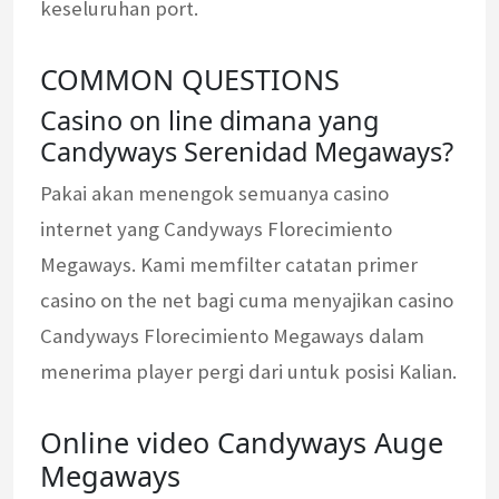
keseluruhan port.
COMMON QUESTIONS
Casino on line dimana yang
Candyways Serenidad Megaways?
Pakai akan menengok semuanya casino
internet yang Candyways Florecimiento
Megaways. Kami memfilter catatan primer
casino on the net bagi cuma menyajikan casino
Candyways Florecimiento Megaways dalam
menerima player pergi dari untuk posisi Kalian.
Online video Candyways Auge
Megaways