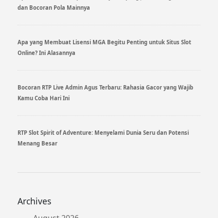
dan Bocoran Pola Mainnya
Apa yang Membuat Lisensi MGA Begitu Penting untuk Situs Slot
Online? Ini Alasannya
Bocoran RTP Live Admin Agus Terbaru: Rahasia Gacor yang Wajib
Kamu Coba Hari Ini
RTP Slot Spirit of Adventure: Menyelami Dunia Seru dan Potensi
Menang Besar
Archives
August 2026