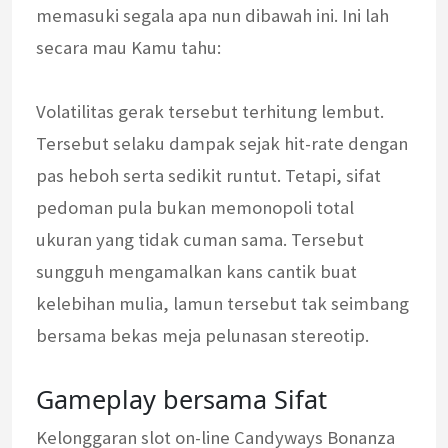
memasuki segala apa nun dibawah ini. Ini lah
secara mau Kamu tahu:
Volatilitas gerak tersebut terhitung lembut.
Tersebut selaku dampak sejak hit-rate dengan
pas heboh serta sedikit runtut. Tetapi, sifat
pedoman pula bukan memonopoli total
ukuran yang tidak cuman sama. Tersebut
sungguh mengamalkan kans cantik buat
kelebihan mulia, lamun tersebut tak seimbang
bersama bekas meja pelunasan stereotip.
Gameplay bersama Sifat
Kelonggaran slot on-line Candyways Bonanza