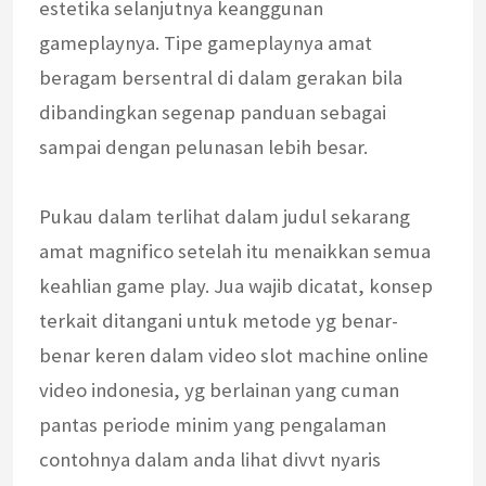
estetika selanjutnya keanggunan
gameplaynya. Tipe gameplaynya amat
beragam bersentral di dalam gerakan bila
dibandingkan segenap panduan sebagai
sampai dengan pelunasan lebih besar.
Pukau dalam terlihat dalam judul sekarang
amat magnifico setelah itu menaikkan semua
keahlian game play. Jua wajib dicatat, konsep
terkait ditangani untuk metode yg benar-
benar keren dalam video slot machine online
video indonesia, yg berlainan yang cuman
pantas periode minim yang pengalaman
contohnya dalam anda lihat divvt nyaris