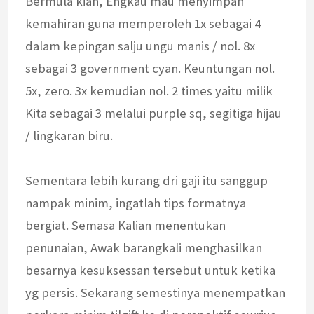
Bermula kian, Engkau mau menyimpan
kemahiran guna memperoleh 1x sebagai 4
dalam kepingan salju ungu manis / nol. 8x
sebagai 3 government cyan. Keuntungan nol.
5x, zero. 3x kemudian nol. 2 times yaitu milik
Kita sebagai 3 melalui purple sq, segitiga hijau
/ lingkaran biru.
Sementara lebih kurang dri gaji itu sanggup
nampak minim, ingatlah tips formatnya
bergiat. Semasa Kalian menentukan
penunaian, Awak barangkali menghasilkan
besarnya kesuksessan tersebut untuk ketika
yg persis. Sekarang semestinya menempatkan