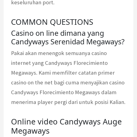
keseluruhan port.
COMMON QUESTIONS
Casino on line dimana yang
Candyways Serenidad Megaways?
Pakai akan menengok semuanya casino
internet yang Candyways Florecimiento
Megaways. Kami memfilter catatan primer
casino on the net bagi cuma menyajikan casino
Candyways Florecimiento Megaways dalam
menerima player pergi dari untuk posisi Kalian.
Online video Candyways Auge
Megaways