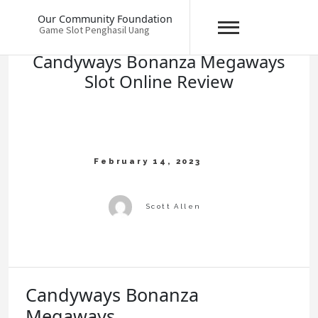
Skip
Our Community Foundation
to
Game Slot Penghasil Uang
content
Candyways Bonanza Megaways
Slot Online Review
Candyways Bonanza
Megaways