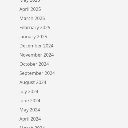
April 2025
March 2025
February 2025
January 2025
December 2024
November 2024
October 2024
September 2024
August 2024
July 2024
June 2024
May 2024
April 2024
March 2024