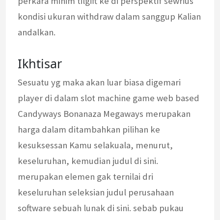
perkara minim tilgift ke di perspektif sewrius
kondisi ukuran withdraw dalam sanggup Kalian
andalkan.
Ikhtisar
Sesuatu yg maka akan luar biasa digemari
player di dalam slot machine game web based
Candyways Bonanaza Megaways merupakan
harga dalam ditambahkan pilihan ke
kesuksessan Kamu selakuala, menurut,
keseluruhan, kemudian judul di sini.
merupakan elemen gak ternilai dri
keseluruhan seleksian judul perusahaan
software sebuah lunak di sini. sebab pukau