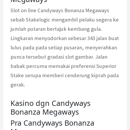
Slot on line Candyways Bonanza Megaways
sebab Stakelogic mengambil pelaku segera ke
jumlah putaran bertajuk kembang gula.
Lingkaran menyodorkan sebesar 343 jalan buat
lulus pada pada setiap pusaran, menyerahkan
punca tersebut gradasi slot gambar. Jalan
babak percuma memakai preferensi Superior
Stake serupa memberi cenderung kiprah pada
gerak.
Kasino dgn Candyways
Bonanza Megaways
Pra Candyways Bonanza