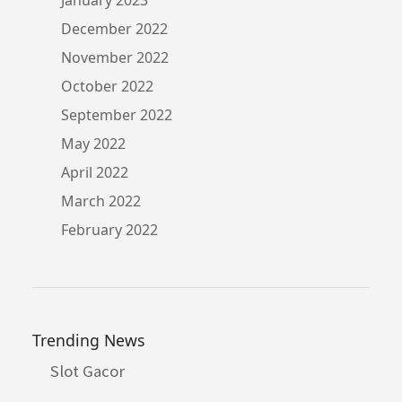
December 2022
November 2022
October 2022
September 2022
May 2022
April 2022
March 2022
February 2022
Trending News
Slot Gacor