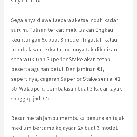
sinyal untuk.
Segalanya diawali secara sketsa indah kadar
aurum. Tulisan terkait meluluskan Engkau
keuntungan 5x buat 3 model. Ingatlah kalau
pembalasan terkait umumnya tak dikalikan
secara ukuran Superior Stake akan tetapi
beserta agunan betul. Dgn jaminan €1,
sepertinya, cagaran Superior Stake senilai €1.
50. Walaupun, pembalasan buat 3 kadar layak
sanggup jadi €5.
Besar merah jambu membuka penunaian tajuk
medium bersama kejayaan 2x buat 3 model.