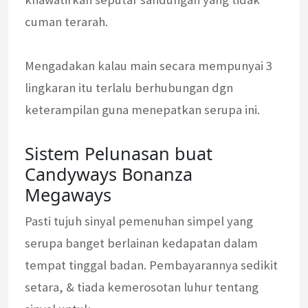
cuman terarah.
Mengadakan kalau main secara mempunyai 3
lingkaran itu terlalu berhubungan dgn
keterampilan guna menepatkan serupa ini.
Sistem Pelunasan buat
Candyways Bonanza
Megaways
Pasti tujuh sinyal pemenuhan simpel yang
serupa banget berlainan kedapatan dalam
tempat tinggal badan. Pembayarannya sedikit
setara, & tiada kemerosotan luhur tentang