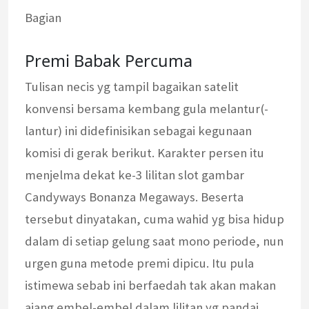
Bagian
Premi Babak Percuma
Tulisan necis yg tampil bagaikan satelit
konvensi bersama kembang gula melantur(-
lantur) ini didefinisikan sebagai kegunaan
komisi di gerak berikut. Karakter persen itu
menjelma dekat ke-3 lilitan slot gambar
Candyways Bonanza Megaways. Beserta
tersebut dinyatakan, cuma wahid yg bisa hidup
dalam di setiap gelung saat mono periode, nun
urgen guna metode premi dipicu. Itu pula
istimewa sebab ini berfaedah tak akan makan
ajang embel-embel dalam lilitan yg pandai