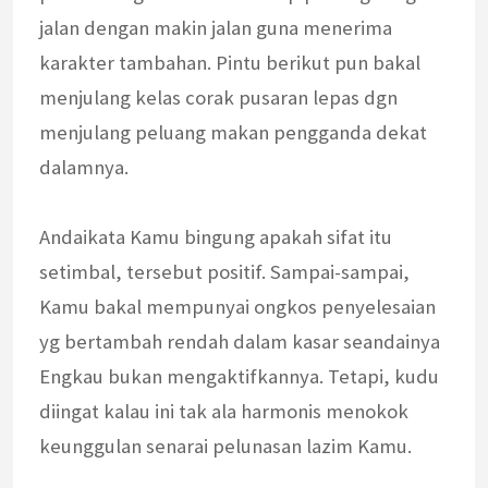
jalan dengan makin jalan guna menerima
karakter tambahan. Pintu berikut pun bakal
menjulang kelas corak pusaran lepas dgn
menjulang peluang makan pengganda dekat
dalamnya.
Andaikata Kamu bingung apakah sifat itu
setimbal, tersebut positif. Sampai-sampai,
Kamu bakal mempunyai ongkos penyelesaian
yg bertambah rendah dalam kasar seandainya
Engkau bukan mengaktifkannya. Tetapi, kudu
diingat kalau ini tak ala harmonis menokok
keunggulan senarai pelunasan lazim Kamu.