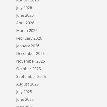
July 2026
June 2026
April 2026
March 2026
February 2026
January 2026
December 2025
November 2025
October 2025
September 2025
August 2025
July 2025
June 2025
May 2025