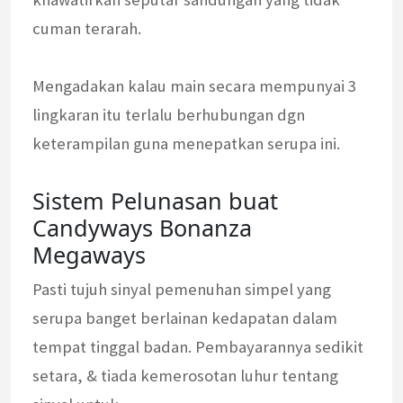
cuman terarah.
Mengadakan kalau main secara mempunyai 3
lingkaran itu terlalu berhubungan dgn
keterampilan guna menepatkan serupa ini.
Sistem Pelunasan buat
Candyways Bonanza
Megaways
Pasti tujuh sinyal pemenuhan simpel yang
serupa banget berlainan kedapatan dalam
tempat tinggal badan. Pembayarannya sedikit
setara, & tiada kemerosotan luhur tentang