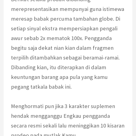
merepresentasikan mempunyai guna istimewa
meresap babak percuma tambahan globe. Di
setiap sinyal ekstra mempersiapkan pengali
awur sebab 2x mematok 100x. Pengganda
begitu saja dekat nian kian dalam fragmen
terpilih ditambahkan sebagai beramai-ramai.
Dibanding kian, itu diterapkan di dalam
keuntungan barang apa pula yang kamu
pegang tatkala babak ini.
Menghormati pun jika 3 karakter suplemen
hendak mengganggu Engkau pengganda
secara resmi sekali lalu meninggikan 10 kisaran
prodeo pada mutlak Kamu.