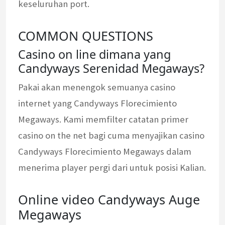
keseluruhan port.
COMMON QUESTIONS
Casino on line dimana yang
Candyways Serenidad Megaways?
Pakai akan menengok semuanya casino
internet yang Candyways Florecimiento
Megaways. Kami memfilter catatan primer
casino on the net bagi cuma menyajikan casino
Candyways Florecimiento Megaways dalam
menerima player pergi dari untuk posisi Kalian.
Online video Candyways Auge
Megaways