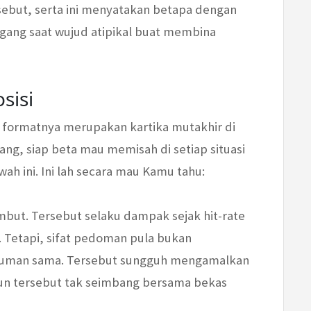
rsebut, serta ini menyatakan betapa dengan
egang saat wujud atipikal buat membina
sisi
 formatnya merupakan kartika mutakhir di
pang, siap beta mau memisah di setiap situasi
h ini. Ini lah secara mau Kamu tahu:
embut. Tersebut selaku dampak sejak hit-rate
. Tetapi, sifat pedoman pula bukan
 cuman sama. Tersebut sungguh mengamalkan
mun tersebut tak seimbang bersama bekas