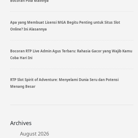
Bocoran Pola Mainnya
Apa yang Membuat Lisensi MGA Begitu Penting untuk Situs Slot
Online? Ini Alasannya
Bocoran RTP Live Admin Agus Terbaru: Rahasia Gacor yang Wajib Kamu
Coba Hari Ini
RTP Slot Spirit of Adventure: Menyelami Dunia Seru dan Potensi
Menang Besar
Archives
August 2026