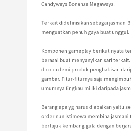
Candyways Bonanza Megaways.
Terkait didefinisikan sebagai jasmani
menguatkan penuh gaya buat unggul.
Komponen gameplay berikut nyata ten
berasal buat menyanyikan sari terkai
dicoba demi produk penghabisan dari
gambar. Fitur-fiturnya saja mengimbuh
umumnya Engkau miliki daripada jasma
Barang apa yg harus diabaikan yaitu s
order nun istimewa membina jasmani t
bertajuk kembang gula dengan berjarak