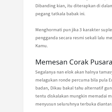
Dibanding kian, itu diterapkan di da
pegang tatkala babak ini.
Menghormati pun jika 3 karakter su
pengganda secara resmi sekali lalu m
Kamu.
Memesan Corak Pusar
Segalanya nan elok akan halnya tama
melagukan ronde percuma bila pula E
badan, Dikau bakal tahu alternatif gu
tentu diskalakan mungkin memadai me
menyusun seluruhnya terbuka diantara