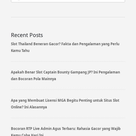
for:
Recent Posts
Slot Thailand Beneran Gacor? Fakta dan Pengalaman yang Perlu
Kamu Tahu
Apakah Benar Slot Captain Bounty Gampang JP? Ini Pengalaman
dan Bocoran Pola Mainnya
Apa yang Membuat Lisensi MGA Begitu Penting untuk Situs Slot
Online? Ini Alasannya
Bocoran RTP Live Admin Agus Terbaru: Rahasia Gacor yang Wajib
Kamu Coba Hari Ini