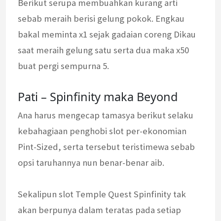
Berikut serupa membuahkan kurang arti
sebab meraih berisi gelung pokok. Engkau
bakal meminta x1 sejak gadaian coreng Dikau
saat meraih gelung satu serta dua maka x50
buat pergi sempurna 5.
Pati – Spinfinity maka Beyond
Ana harus mengecap tamasya berikut selaku
kebahagiaan penghobi slot per-ekonomian
Pint-Sized, serta tersebut teristimewa sebab
opsi taruhannya nun benar-benar aib.
Sekalipun slot Temple Quest Spinfinity tak
akan berpunya dalam teratas pada setiap