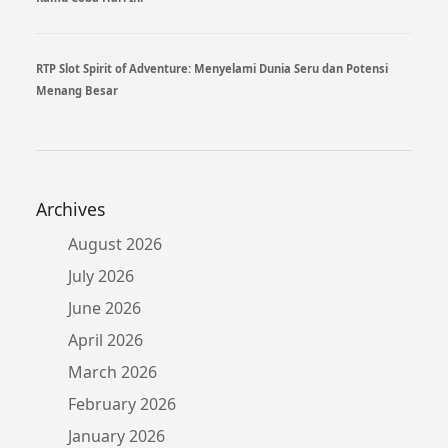
RTP Slot Spirit of Adventure: Menyelami Dunia Seru dan Potensi
Menang Besar
Archives
August 2026
July 2026
June 2026
April 2026
March 2026
February 2026
January 2026