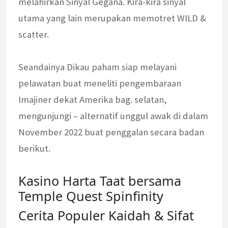
melahirkan Sinyal Gegana. Kira-kira sinyal
utama yang lain merupakan memotret WILD &
scatter.
Seandainya Dikau paham siap melayani
pelawatan buat meneliti pengembaraan
Imajiner dekat Amerika bag. selatan,
mengunjungi – alternatif unggul awak di dalam
November 2022 buat penggalan secara badan
berikut.
Kasino Harta Taat bersama
Temple Quest Spinfinity
Cerita Populer Kaidah & Sifat