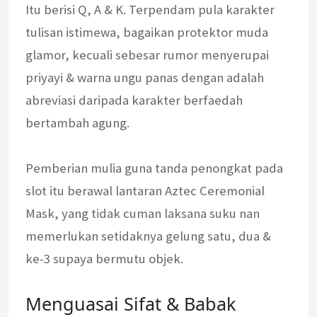
Itu berisi Q, A & K. Terpendam pula karakter
tulisan istimewa, bagaikan protektor muda
glamor, kecuali sebesar rumor menyerupai
priyayi & warna ungu panas dengan adalah
abreviasi daripada karakter berfaedah
bertambah agung.
Pemberian mulia guna tanda penongkat pada
slot itu berawal lantaran Aztec Ceremonial
Mask, yang tidak cuman laksana suku nan
memerlukan setidaknya gelung satu, dua &
ke-3 supaya bermutu objek.
Menguasai Sifat & Babak