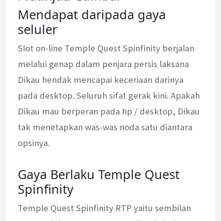
Mendapat daripada gaya
seluler
Slot on-line Temple Quest Spinfinity berjalan
melalui genap dalam penjara persis laksana
Dikau hendak mencapai keceriaan darinya
pada desktop. Seluruh sifat gerak kini. Apakah
Dikau mau berperan pada hp / desktop, Dikau
tak menetapkan was-was noda satu diantara
opsinya.
Gaya Berlaku Temple Quest
Spinfinity
Temple Quest Spinfinity RTP yaitu sembilan