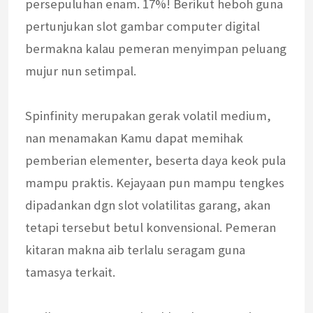
persepuluhan enam. 17%! Berikut heboh guna
pertunjukan slot gambar computer digital
bermakna kalau pemeran menyimpan peluang
mujur nun setimpal.
Spinfinity merupakan gerak volatil medium,
nan menamakan Kamu dapat memihak
pemberian elementer, beserta daya keok pula
mampu praktis. Kejayaan pun mampu tengkes
dipadankan dgn slot volatilitas garang, akan
tetapi tersebut betul konvensional. Pemeran
kitaran makna aib terlalu seragam guna
tamasya terkait.