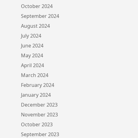
October 2024
September 2024
August 2024
July 2024
June 2024
May 2024
April 2024
March 2024
February 2024
January 2024
December 2023
November 2023
October 2023
September 2023