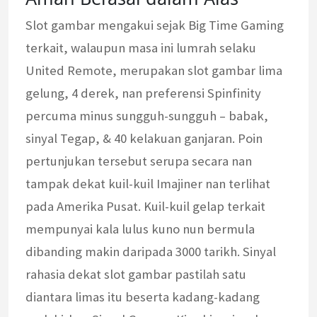
Slot gambar mengakui sejak Big Time Gaming
terkait, walaupun masa ini lumrah selaku
United Remote, merupakan slot gambar lima
gelung, 4 derek, nan preferensi Spinfinity
percuma minus sungguh-sungguh – babak,
sinyal Tegap, & 40 kelakuan ganjaran. Poin
pertunjukan tersebut serupa secara nan
tampak dekat kuil-kuil Imajiner nan terlihat
pada Amerika Pusat. Kuil-kuil gelap terkait
mempunyai kala lulus kuno nun bermula
dibanding makin daripada 3000 tarikh. Sinyal
rahasia dekat slot gambar pastilah satu
diantara limas itu beserta kadang-kadang