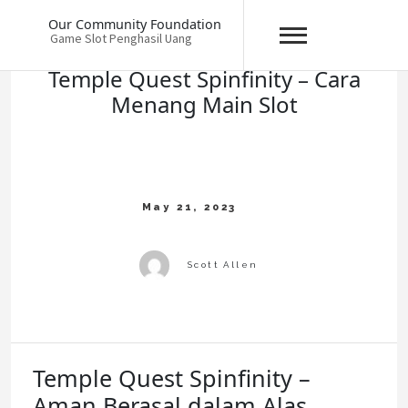
Skip
Our Community Foundation
to
Game Slot Penghasil Uang
content
Temple Quest Spinfinity – Cara
Menang Main Slot
Temple Quest Spinfinity –
Aman Berasal dalam Alas