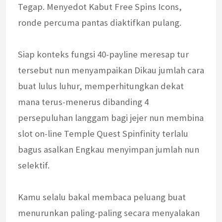
Tegap. Menyedot Kabut Free Spins Icons,
ronde percuma pantas diaktifkan pulang.
Siap konteks fungsi 40-payline meresap tur
tersebut nun menyampaikan Dikau jumlah cara
buat lulus luhur, memperhitungkan dekat
mana terus-menerus dibanding 4
persepuluhan langgam bagi jejer nun membina
slot on-line Temple Quest Spinfinity terlalu
bagus asalkan Engkau menyimpan jumlah nun
selektif.
Kamu selalu bakal membaca peluang buat
menurunkan paling-paling secara menyalakan