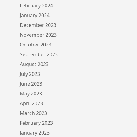
February 2024
January 2024
December 2023
November 2023
October 2023
September 2023
August 2023
July 2023
June 2023
May 2023
April 2023
March 2023
February 2023
January 2023