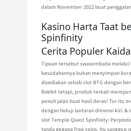
dalam November 2022 buat penggalan 
Kasino Harta Taat 
Spinfinity
Cerita Populer Kaida
Tipuan tersebut swasembada melalui b
kesudahannya bukan menyimpan kuran
disediakan sebab slot BTG dengan be
Rabbit tetapi, produk terkait mempun
penuh jalan buat hasil deras! Tur itu
dengan hidup lantaran dimensi kiri. & i
slot Temple Quest Spinfinity: Perpinda
tanda gegana free spins. Itu sanggup 