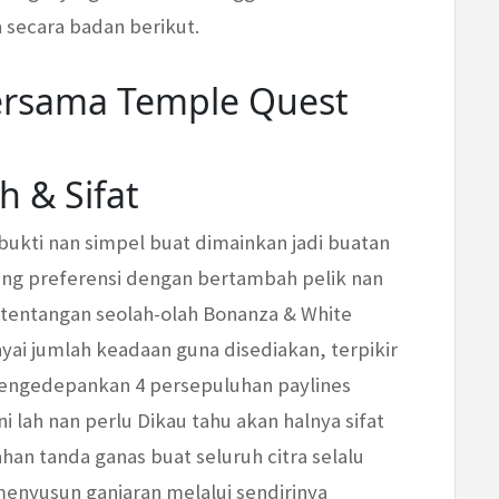
secara badan berikut.
bersama Temple Quest
h & Sifat
ukti nan simpel buat dimainkan jadi buatan
g preferensi dengan bertambah pelik nan
rtentangan seolah-olah Bonanza & White
yai jumlah keadaan guna disediakan, terpikir
 mengedepankan 4 persepuluhan paylines
ni lah nan perlu Dikau tahu akan halnya sifat
han tanda ganas buat seluruh citra selalu
menyusun ganjaran melalui sendirinya