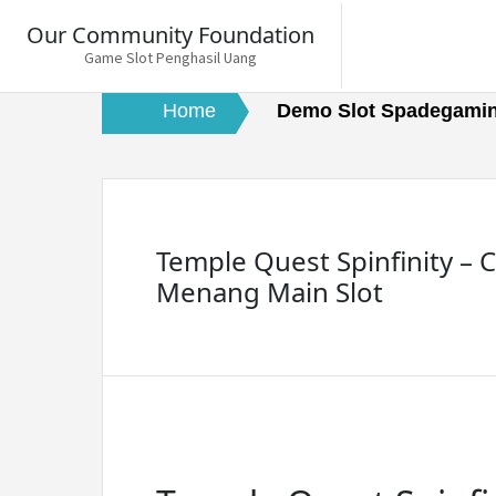
Skip
Our Community Foundation
to
Game Slot Penghasil Uang
content
Home
Demo Slot Spadegamin
Temple Quest Spinfinity – 
Menang Main Slot