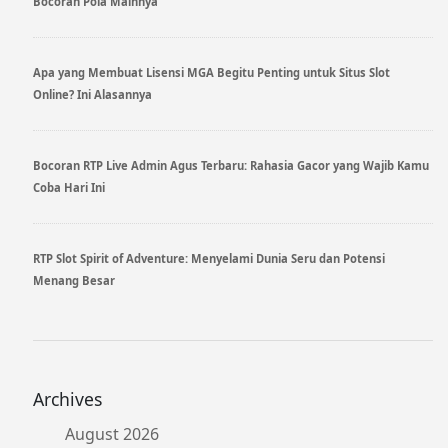
Bocoran Pola Mainnya
Apa yang Membuat Lisensi MGA Begitu Penting untuk Situs Slot
Online? Ini Alasannya
Bocoran RTP Live Admin Agus Terbaru: Rahasia Gacor yang Wajib Kamu
Coba Hari Ini
RTP Slot Spirit of Adventure: Menyelami Dunia Seru dan Potensi
Menang Besar
Archives
August 2026