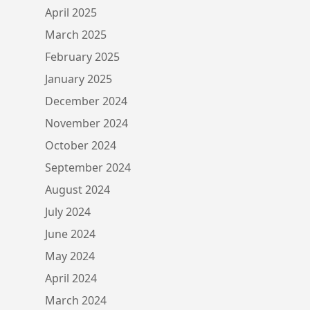
April 2025
March 2025
February 2025
January 2025
December 2024
November 2024
October 2024
September 2024
August 2024
July 2024
June 2024
May 2024
April 2024
March 2024