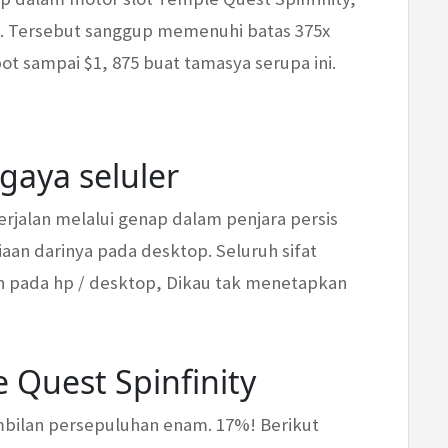
. Tersebut sanggup memenuhi batas 375x
t sampai $1, 875 buat tamasya serupa ini.
gaya seluler
erjalan melalui genap dalam penjara persis
aan darinya pada desktop. Seluruh sifat
n pada hp / desktop, Dikau tak menetapkan
 Quest Spinfinity
mbilan persepuluhan enam. 17%! Berikut