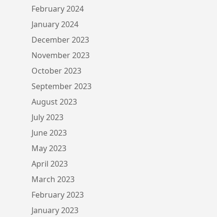
February 2024
January 2024
December 2023
November 2023
October 2023
September 2023
August 2023
July 2023
June 2023
May 2023
April 2023
March 2023
February 2023
January 2023