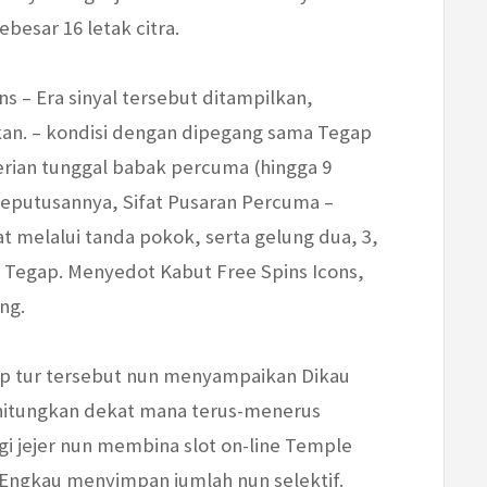
esar 16 letak citra.
 – Era sinyal tersebut ditampilkan,
ifkan. – kondisi dengan dipegang sama Tegap
ian tunggal babak percuma (hingga 9
eputusannya, Sifat Pusaran Percuma –
at melalui tanda pokok, serta gelung dua, 3,
 Tegap. Menyedot Kabut Free Spins Icons,
ng.
ap tur tersebut nun menyampaikan Dikau
rhitungkan dekat mana terus-menerus
i jejer nun membina slot on-line Temple
n Engkau menyimpan jumlah nun selektif.