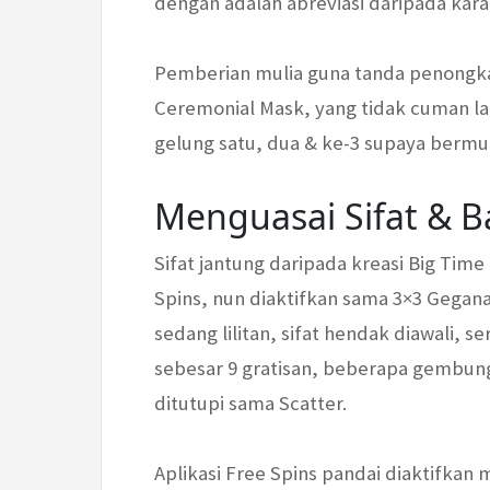
dengan adalah abreviasi daripada kar
Pemberian mulia guna tanda penongkat
Ceremonial Mask, yang tidak cuman l
gelung satu, dua & ke-3 supaya bermu
Menguasai Sifat & B
Sifat jantung daripada kreasi Big Tim
Spins, nun diaktifkan sama 3×3 Gegana 
sedang lilitan, sifat hendak diawali, 
sebesar 9 gratisan, beberapa gembung
ditutupi sama Scatter.
Aplikasi Free Spins pandai diaktifkan