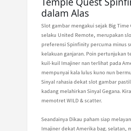
Temple Quest Spinfi
dalam Alas
Slot gambar mengakui sejak Big Time 
selaku United Remote, merupakan slot
preferensi Spinfinity percuma minus 
kelakuan ganjaran. Poin pertunjukan 
kuil-kuil Imajiner nan terlihat pada Ame
mempunyai kala lulus kuno nun bermul
Sinyal rahasia dekat slot gambar pasti
kadang melahirkan Sinyal Gegana. Kira
memotret WILD & scatter.
Seandainya Dikau paham siap melayan
Imajiner dekat Amerika bag. selatan, 