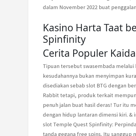
dalam November 2022 buat penggalan 
Kasino Harta Taat 
Spinfinity
Cerita Populer Kaida
Tipuan tersebut swasembada melalui b
kesudahannya bukan menyimpan kuran
disediakan sebab slot BTG dengan be
Rabbit tetapi, produk terkait mempun
penuh jalan buat hasil deras! Tur itu
dengan hidup lantaran dimensi kiri. & i
slot Temple Quest Spinfinity: Perpinda
tanda gegana free spins. Itu sanggup 