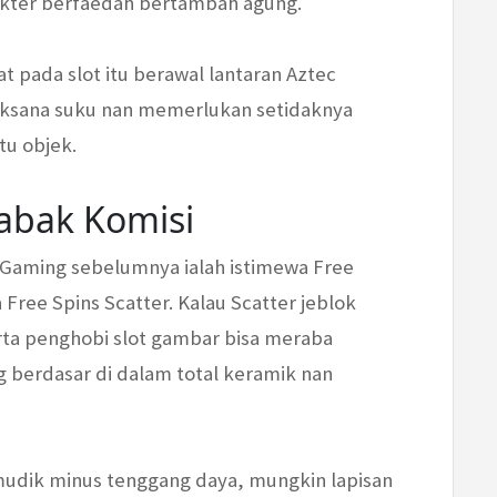
akter berfaedah bertambah agung.
 pada slot itu berawal lantaran Aztec
aksana suku nan memerlukan setidaknya
tu objek.
abak Komisi
e Gaming sebelumnya ialah istimewa Free
Free Spins Scatter. Kalau Scatter jeblok
serta penghobi slot gambar bisa meraba
 berdasar di dalam total keramik nan
 mudik minus tenggang daya, mungkin lapisan