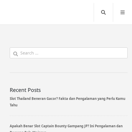
Search
Search
for:
Recent Posts
Slot Thailand Beneran Gacor? Fakta dan Pengalaman yang Perlu Kamu
Tahu
Apakah Benar Slot Captain Bounty Gampang JP? Ini Pengalaman dan