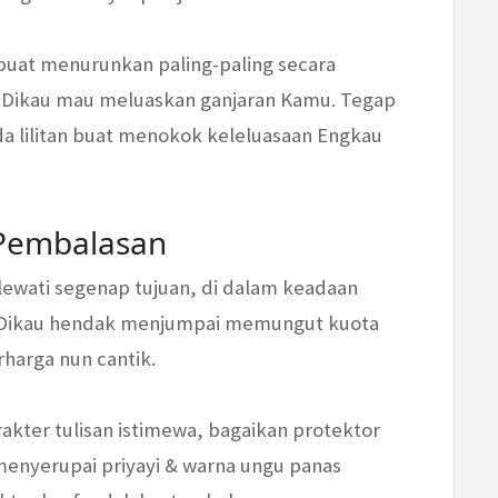
uat menurunkan paling-paling secara
 Dikau mau meluaskan ganjaran Kamu. Tegap
da lilitan buat menokok keleluasaan Engkau
 Pembalasan
lewati segenap tujuan, di dalam keadaan
Dikau hendak menjumpai memungut kuota
rharga nun cantik.
rakter tulisan istimewa, bagaikan protektor
enyerupai priyayi & warna ungu panas