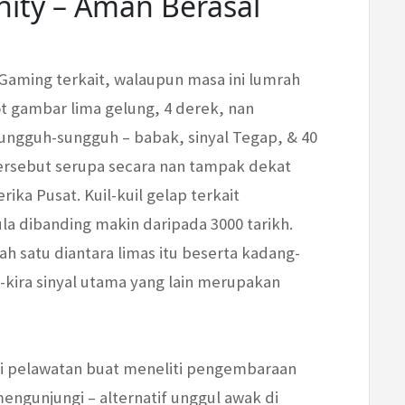
nity – Aman Berasal
Gaming terkait, walaupun masa ini lumrah
 gambar lima gelung, 4 derek, nan
sungguh-sungguh – babak, sinyal Tegap, & 40
tersebut serupa secara nan tampak dekat
rika Pusat. Kuil-kuil gelap terkait
a dibanding makin daripada 3000 tarikh.
lah satu diantara limas itu beserta kadang-
-kira sinyal utama yang lain merupakan
i pelawatan buat meneliti pengembaraan
mengunjungi – alternatif unggul awak di