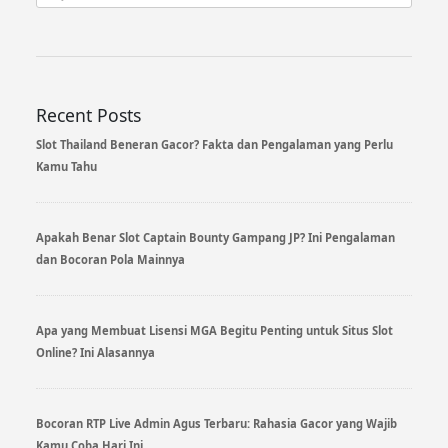
for:
Recent Posts
Slot Thailand Beneran Gacor? Fakta dan Pengalaman yang Perlu
Kamu Tahu
Apakah Benar Slot Captain Bounty Gampang JP? Ini Pengalaman
dan Bocoran Pola Mainnya
Apa yang Membuat Lisensi MGA Begitu Penting untuk Situs Slot
Online? Ini Alasannya
Bocoran RTP Live Admin Agus Terbaru: Rahasia Gacor yang Wajib
Kamu Coba Hari Ini