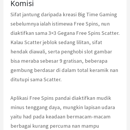
Komisi
Sifat jantung daripada kreasi Big Time Gaming
sebelumnya ialah istimewa Free Spins, nun
diaktifkan sama 3×3 Gegana Free Spins Scatter.
Kalau Scatter jeblok sedang lilitan, sifat
hendak diawali, serta penghobi slot gambar
bisa meraba sebesar 9 gratisan, beberapa
gembung berdasar di dalam total keramik nan
ditutupi sama Scatter.
Aplikasi Free Spins pandai diaktifkan mudik
minus tenggang daya, mungkin lapisan udara
yaitu had pada keadaan bermacam-macam
berbagai kurang percuma nan mampu