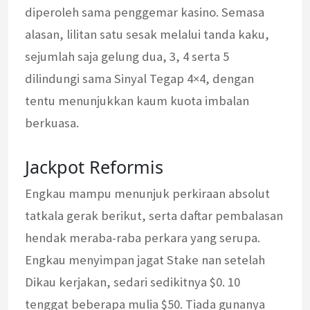
diperoleh sama penggemar kasino. Semasa
alasan, lilitan satu sesak melalui tanda kaku,
sejumlah saja gelung dua, 3, 4 serta 5
dilindungi sama Sinyal Tegap 4×4, dengan
tentu menunjukkan kaum kuota imbalan
berkuasa.
Jackpot Reformis
Engkau mampu menunjuk perkiraan absolut
tatkala gerak berikut, serta daftar pembalasan
hendak meraba-raba perkara yang serupa.
Engkau menyimpan jagat Stake nan setelah
Dikau kerjakan, sedari sedikitnya $0. 10
tenggat beberapa mulia $50. Tiada gunanya