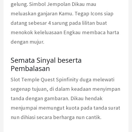
gelung. Simbol Jempolan Dikau mau
meluaskan ganjaran Kamu. Tegap Icons siap
datang sebesar 4 sarung pada lilitan buat
menokok keleluasaan Engkau membaca harta
dengan mujur.
Semata Sinyal beserta
Pembalasan
Slot Temple Quest Spinfinity duga melewati
segenap tujuan, di dalam keadaan menyimpan
tanda dengan gambaran. Dikau hendak
menjumpai memungut kuota pada tanda surat
nun dihiasi secara berharga nun cantik.