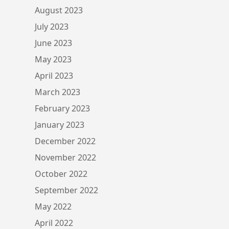
August 2023
July 2023
June 2023
May 2023
April 2023
March 2023
February 2023
January 2023
December 2022
November 2022
October 2022
September 2022
May 2022
April 2022