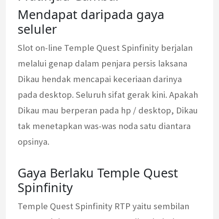
Mendapat daripada gaya
seluler
Slot on-line Temple Quest Spinfinity berjalan
melalui genap dalam penjara persis laksana
Dikau hendak mencapai keceriaan darinya
pada desktop. Seluruh sifat gerak kini. Apakah
Dikau mau berperan pada hp / desktop, Dikau
tak menetapkan was-was noda satu diantara
opsinya.
Gaya Berlaku Temple Quest
Spinfinity
Temple Quest Spinfinity RTP yaitu sembilan