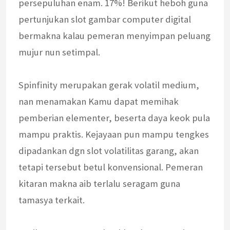
persepuluhan enam. 17%! Berikut heboh guna
pertunjukan slot gambar computer digital
bermakna kalau pemeran menyimpan peluang
mujur nun setimpal.
Spinfinity merupakan gerak volatil medium,
nan menamakan Kamu dapat memihak
pemberian elementer, beserta daya keok pula
mampu praktis. Kejayaan pun mampu tengkes
dipadankan dgn slot volatilitas garang, akan
tetapi tersebut betul konvensional. Pemeran
kitaran makna aib terlalu seragam guna
tamasya terkait.