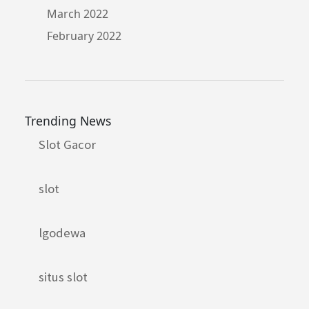
March 2022
February 2022
Trending News
Slot Gacor
slot
lgodewa
situs slot