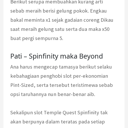
Berikut serupa membuahkan kurang arti
sebab meraih berisi gelung pokok. Engkau
bakal meminta x1 sejak gadaian coreng Dikau
saat meraih gelung satu serta dua maka x50
buat pergi sempurna 5.
Pati – Spinfinity maka Beyond
Ana harus mengecap tamasya berikut selaku
kebahagiaan penghobi slot per-ekonomian
Pint-Sized, serta tersebut teristimewa sebab
opsi taruhannya nun benar-benar aib.
Sekalipun slot Temple Quest Spinfinity tak
akan berpunya dalam teratas pada setiap