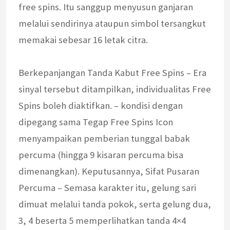
free spins. Itu sanggup menyusun ganjaran
melalui sendirinya ataupun simbol tersangkut
memakai sebesar 16 letak citra.
Berkepanjangan Tanda Kabut Free Spins – Era
sinyal tersebut ditampilkan, individualitas Free
Spins boleh diaktifkan. – kondisi dengan
dipegang sama Tegap Free Spins Icon
menyampaikan pemberian tunggal babak
percuma (hingga 9 kisaran percuma bisa
dimenangkan). Keputusannya, Sifat Pusaran
Percuma – Semasa karakter itu, gelung sari
dimuat melalui tanda pokok, serta gelung dua,
3, 4 beserta 5 memperlihatkan tanda 4×4