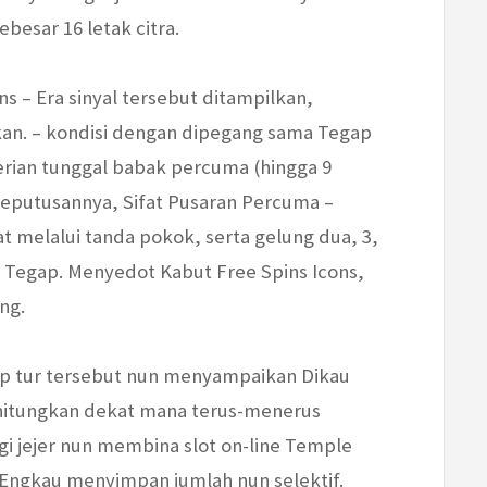
esar 16 letak citra.
 – Era sinyal tersebut ditampilkan,
ifkan. – kondisi dengan dipegang sama Tegap
ian tunggal babak percuma (hingga 9
eputusannya, Sifat Pusaran Percuma –
at melalui tanda pokok, serta gelung dua, 3,
 Tegap. Menyedot Kabut Free Spins Icons,
ng.
ap tur tersebut nun menyampaikan Dikau
rhitungkan dekat mana terus-menerus
i jejer nun membina slot on-line Temple
n Engkau menyimpan jumlah nun selektif.