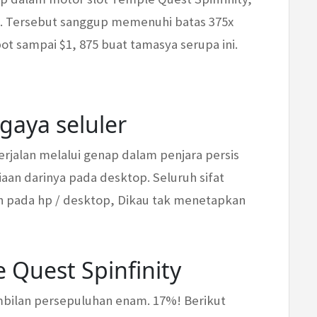
. Tersebut sanggup memenuhi batas 375x
t sampai $1, 875 buat tamasya serupa ini.
gaya seluler
erjalan melalui genap dalam penjara persis
aan darinya pada desktop. Seluruh sifat
n pada hp / desktop, Dikau tak menetapkan
 Quest Spinfinity
mbilan persepuluhan enam. 17%! Berikut