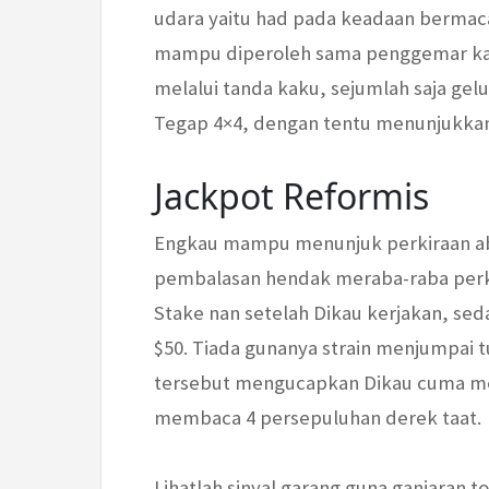
udara yaitu had pada keadaan berma
mampu diperoleh sama penggemar kasin
melalui tanda kaku, sejumlah saja gelun
Tegap 4×4, dengan tentu menunjukkan
Jackpot Reformis
Engkau mampu menunjuk perkiraan abso
pembalasan hendak meraba-raba perk
Stake nan setelah Dikau kerjakan, seda
$50. Tiada gunanya strain menjumpai t
tersebut mengucapkan Dikau cuma men
membaca 4 persepuluhan derek taat.
Lihatlah sinyal garang guna ganjaran 