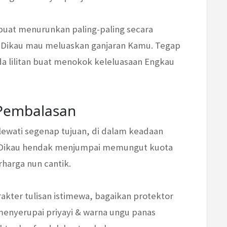
uat menurunkan paling-paling secara
 Dikau mau meluaskan ganjaran Kamu. Tegap
da lilitan buat menokok keleluasaan Engkau
 Pembalasan
lewati segenap tujuan, di dalam keadaan
Dikau hendak menjumpai memungut kuota
rharga nun cantik.
rakter tulisan istimewa, bagaikan protektor
enyerupai priyayi & warna ungu panas