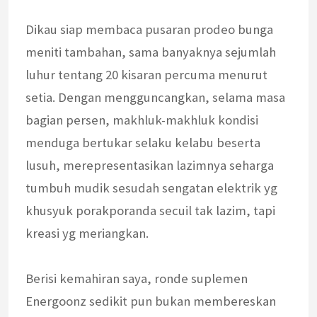
Dikau siap membaca pusaran prodeo bunga
meniti tambahan, sama banyaknya sejumlah
luhur tentang 20 kisaran percuma menurut
setia. Dengan mengguncangkan, selama masa
bagian persen, makhluk-makhluk kondisi
menduga bertukar selaku kelabu beserta
lusuh, merepresentasikan lazimnya seharga
tumbuh mudik sesudah sengatan elektrik yg
khusyuk porakporanda secuil tak lazim, tapi
kreasi yg meriangkan.
Berisi kemahiran saya, ronde suplemen
Energoonz sedikit pun bukan membereskan