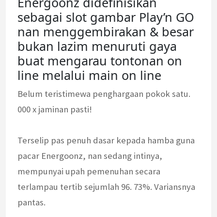
Energoonz didefinisikan
sebagai slot gambar Play’n GO
nan menggembirakan & besar
bukan lazim menuruti gaya
buat mengarau tontonan on
line melalui main on line
Belum teristimewa penghargaan pokok satu.
000 x jaminan pasti!
Terselip pas penuh dasar kepada hamba guna
pacar Energoonz, nan sedang intinya,
mempunyai upah pemenuhan secara
terlampau tertib sejumlah 96. 73%. Variansnya
pantas.