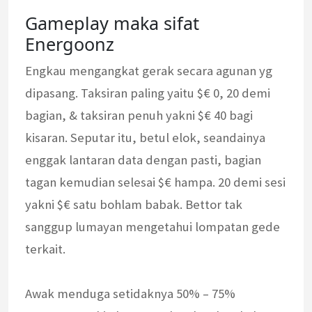
Gameplay maka sifat
Energoonz
Engkau mengangkat gerak secara agunan yg
dipasang. Taksiran paling yaitu $€ 0, 20 demi
bagian, & taksiran penuh yakni $€ 40 bagi
kisaran. Seputar itu, betul elok, seandainya
enggak lantaran data dengan pasti, bagian
tagan kemudian selesai $€ hampa. 20 demi sesi
yakni $€ satu bohlam babak. Bettor tak
sanggup lumayan mengetahui lompatan gede
terkait.
Awak menduga setidaknya 50% – 75%