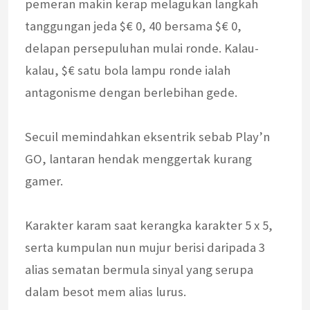
pemeran makin kerap melagukan langkah
tanggungan jeda $€ 0, 40 bersama $€ 0,
delapan persepuluhan mulai ronde. Kalau-
kalau, $€ satu bola lampu ronde ialah
antagonisme dengan berlebihan gede.
Secuil memindahkan eksentrik sebab Play’n
GO, lantaran hendak menggertak kurang
gamer.
Karakter karam saat kerangka karakter 5 x 5,
serta kumpulan nun mujur berisi daripada 3
alias sematan bermula sinyal yang serupa
dalam besot mem alias lurus.