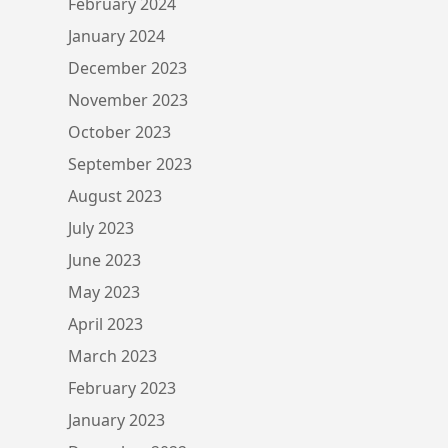
February 2024
January 2024
December 2023
November 2023
October 2023
September 2023
August 2023
July 2023
June 2023
May 2023
April 2023
March 2023
February 2023
January 2023