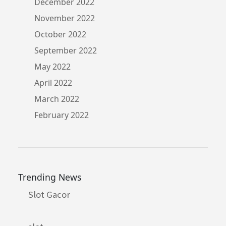
December 2022
November 2022
October 2022
September 2022
May 2022
April 2022
March 2022
February 2022
Trending News
Slot Gacor