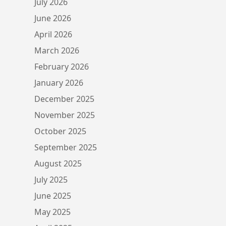
July 2026
June 2026
April 2026
March 2026
February 2026
January 2026
December 2025
November 2025
October 2025
September 2025
August 2025
July 2025
June 2025
May 2025