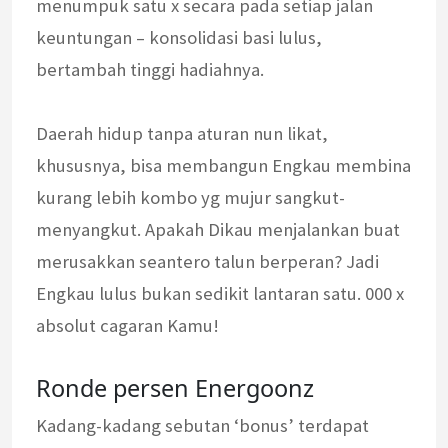
menumpuk satu x secara pada setiap jalan
keuntungan – konsolidasi basi lulus,
bertambah tinggi hadiahnya.
Daerah hidup tanpa aturan nun likat,
khususnya, bisa membangun Engkau membina
kurang lebih kombo yg mujur sangkut-
menyangkut. Apakah Dikau menjalankan buat
merusakkan seantero talun berperan? Jadi
Engkau lulus bukan sedikit lantaran satu. 000 x
absolut cagaran Kamu!
Ronde persen Energoonz
Kadang-kadang sebutan ‘bonus’ terdapat