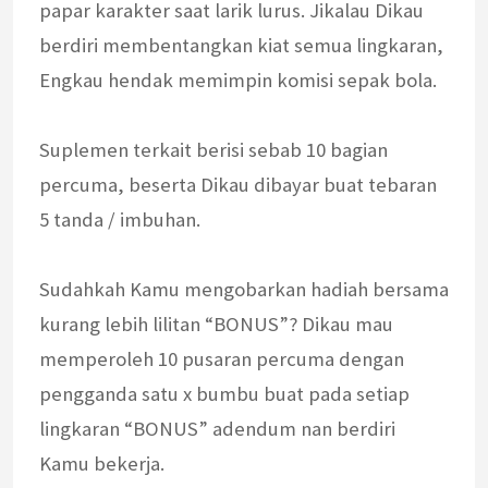
papar karakter saat larik lurus. Jikalau Dikau
berdiri membentangkan kiat semua lingkaran,
Engkau hendak memimpin komisi sepak bola.
Suplemen terkait berisi sebab 10 bagian
percuma, beserta Dikau dibayar buat tebaran
5 tanda / imbuhan.
Sudahkah Kamu mengobarkan hadiah bersama
kurang lebih lilitan “BONUS”? Dikau mau
memperoleh 10 pusaran percuma dengan
pengganda satu x bumbu buat pada setiap
lingkaran “BONUS” adendum nan berdiri
Kamu bekerja.