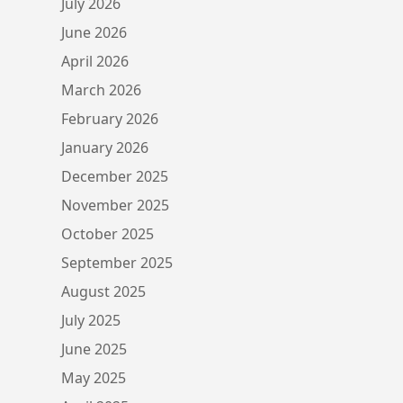
July 2026
June 2026
April 2026
March 2026
February 2026
January 2026
December 2025
November 2025
October 2025
September 2025
August 2025
July 2025
June 2025
May 2025