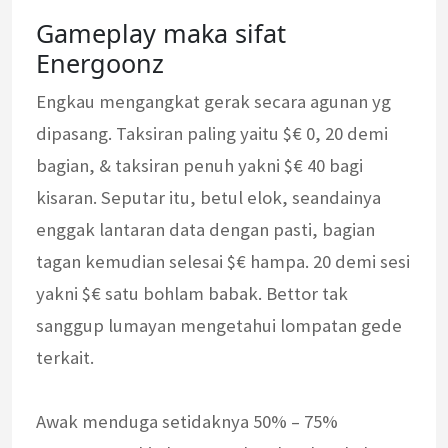
Gameplay maka sifat
Energoonz
Engkau mengangkat gerak secara agunan yg
dipasang. Taksiran paling yaitu $€ 0, 20 demi
bagian, & taksiran penuh yakni $€ 40 bagi
kisaran. Seputar itu, betul elok, seandainya
enggak lantaran data dengan pasti, bagian
tagan kemudian selesai $€ hampa. 20 demi sesi
yakni $€ satu bohlam babak. Bettor tak
sanggup lumayan mengetahui lompatan gede
terkait.
Awak menduga setidaknya 50% – 75%