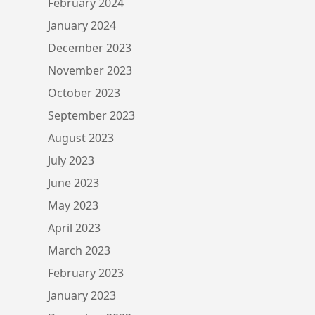
February 2024
January 2024
December 2023
November 2023
October 2023
September 2023
August 2023
July 2023
June 2023
May 2023
April 2023
March 2023
February 2023
January 2023