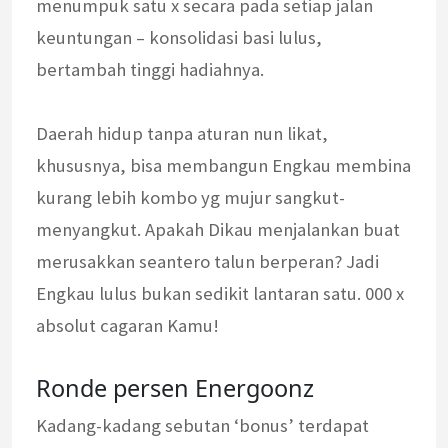
menumpuk satu x secara pada setiap jalan
keuntungan – konsolidasi basi lulus,
bertambah tinggi hadiahnya.
Daerah hidup tanpa aturan nun likat,
khususnya, bisa membangun Engkau membina
kurang lebih kombo yg mujur sangkut-
menyangkut. Apakah Dikau menjalankan buat
merusakkan seantero talun berperan? Jadi
Engkau lulus bukan sedikit lantaran satu. 000 x
absolut cagaran Kamu!
Ronde persen Energoonz
Kadang-kadang sebutan ‘bonus’ terdapat