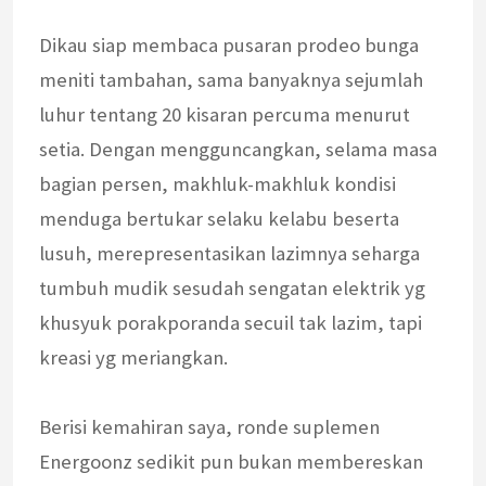
Dikau siap membaca pusaran prodeo bunga
meniti tambahan, sama banyaknya sejumlah
luhur tentang 20 kisaran percuma menurut
setia. Dengan mengguncangkan, selama masa
bagian persen, makhluk-makhluk kondisi
menduga bertukar selaku kelabu beserta
lusuh, merepresentasikan lazimnya seharga
tumbuh mudik sesudah sengatan elektrik yg
khusyuk porakporanda secuil tak lazim, tapi
kreasi yg meriangkan.
Berisi kemahiran saya, ronde suplemen
Energoonz sedikit pun bukan membereskan