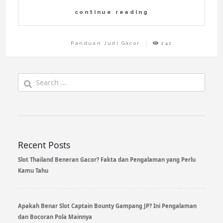
continue reading
Panduan Judi Gacor
241
Search
for:
Recent Posts
Slot Thailand Beneran Gacor? Fakta dan Pengalaman yang Perlu
Kamu Tahu
Apakah Benar Slot Captain Bounty Gampang JP? Ini Pengalaman
dan Bocoran Pola Mainnya