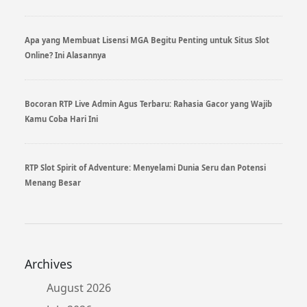
Apa yang Membuat Lisensi MGA Begitu Penting untuk Situs Slot
Online? Ini Alasannya
Bocoran RTP Live Admin Agus Terbaru: Rahasia Gacor yang Wajib
Kamu Coba Hari Ini
RTP Slot Spirit of Adventure: Menyelami Dunia Seru dan Potensi
Menang Besar
Archives
August 2026