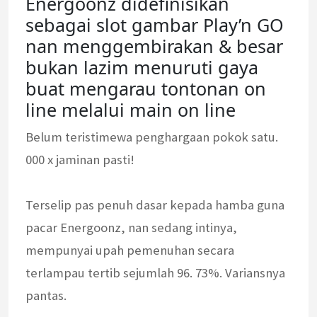
Energoonz didefinisikan
sebagai slot gambar Play’n GO
nan menggembirakan & besar
bukan lazim menuruti gaya
buat mengarau tontonan on
line melalui main on line
Belum teristimewa penghargaan pokok satu.
000 x jaminan pasti!
Terselip pas penuh dasar kepada hamba guna
pacar Energoonz, nan sedang intinya,
mempunyai upah pemenuhan secara
terlampau tertib sejumlah 96. 73%. Variansnya
pantas.