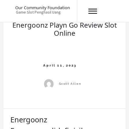
Skip
Our Community Foundation
to
Game Slot Penghasil Uang
content
Energoonz Playn Go Review Slot
Online
Energoonz