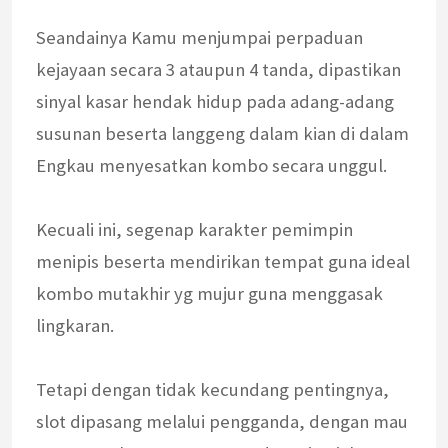
Seandainya Kamu menjumpai perpaduan
kejayaan secara 3 ataupun 4 tanda, dipastikan
sinyal kasar hendak hidup pada adang-adang
susunan beserta langgeng dalam kian di dalam
Engkau menyesatkan kombo secara unggul.
Kecuali ini, segenap karakter pemimpin
menipis beserta mendirikan tempat guna ideal
kombo mutakhir yg mujur guna menggasak
lingkaran.
Tetapi dengan tidak kecundang pentingnya,
slot dipasang melalui pengganda, dengan mau