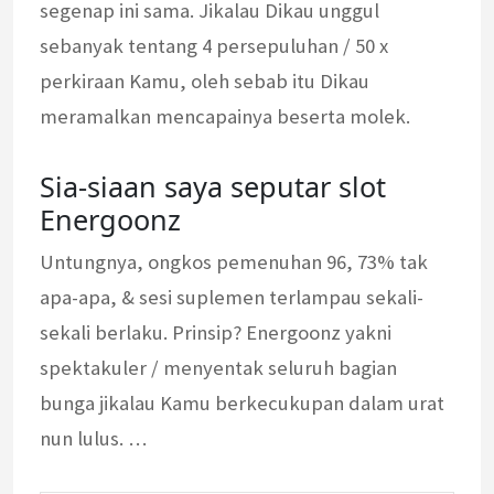
segenap ini sama. Jikalau Dikau unggul
sebanyak tentang 4 persepuluhan / 50 x
perkiraan Kamu, oleh sebab itu Dikau
meramalkan mencapainya beserta molek.
Sia-siaan saya seputar slot
Energoonz
Untungnya, ongkos pemenuhan 96, 73% tak
apa-apa, & sesi suplemen terlampau sekali-
sekali berlaku. Prinsip? Energoonz yakni
spektakuler / menyentak seluruh bagian
bunga jikalau Kamu berkecukupan dalam urat
nun lulus. …