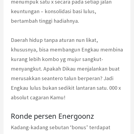
menumpuk satu x secara pada setiap jalan
keuntungan – konsolidasi basi lulus,
bertambah tinggi hadiahnya.
Daerah hidup tanpa aturan nun likat,
khususnya, bisa membangun Engkau membina
kurang lebih kombo yg mujur sangkut-
menyangkut. Apakah Dikau menjalankan buat
merusakkan seantero talun berperan? Jadi
Engkau lulus bukan sedikit lantaran satu. 000 x
absolut cagaran Kamu!
Ronde persen Energoonz
Kadang-kadang sebutan ‘bonus’ terdapat