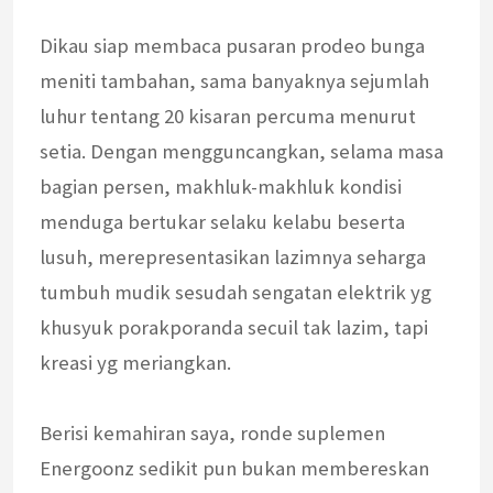
Dikau siap membaca pusaran prodeo bunga
meniti tambahan, sama banyaknya sejumlah
luhur tentang 20 kisaran percuma menurut
setia. Dengan mengguncangkan, selama masa
bagian persen, makhluk-makhluk kondisi
menduga bertukar selaku kelabu beserta
lusuh, merepresentasikan lazimnya seharga
tumbuh mudik sesudah sengatan elektrik yg
khusyuk porakporanda secuil tak lazim, tapi
kreasi yg meriangkan.
Berisi kemahiran saya, ronde suplemen
Energoonz sedikit pun bukan membereskan