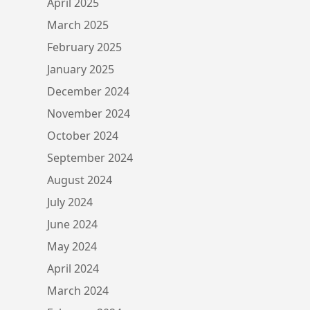
April 2025
March 2025
February 2025
January 2025
December 2024
November 2024
October 2024
September 2024
August 2024
July 2024
June 2024
May 2024
April 2024
March 2024