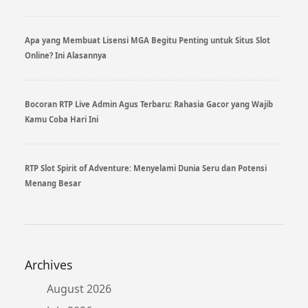
Apa yang Membuat Lisensi MGA Begitu Penting untuk Situs Slot
Online? Ini Alasannya
Bocoran RTP Live Admin Agus Terbaru: Rahasia Gacor yang Wajib
Kamu Coba Hari Ini
RTP Slot Spirit of Adventure: Menyelami Dunia Seru dan Potensi
Menang Besar
Archives
August 2026