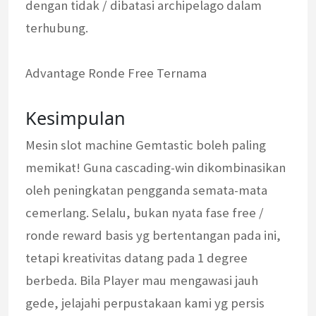
dengan tidak / dibatasi archipelago dalam
terhubung.
Advantage Ronde Free Ternama
Kesimpulan
Mesin slot machine Gemtastic boleh paling
memikat! Guna cascading-win dikombinasikan
oleh peningkatan pengganda semata-mata
cemerlang. Selalu, bukan nyata fase free /
ronde reward basis yg bertentangan pada ini,
tetapi kreativitas datang pada 1 degree
berbeda. Bila Player mau mengawasi jauh
gede, jelajahi perpustakaan kami yg persis