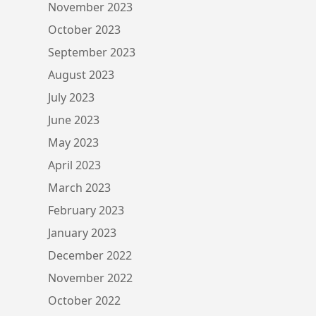
November 2023
October 2023
September 2023
August 2023
July 2023
June 2023
May 2023
April 2023
March 2023
February 2023
January 2023
December 2022
November 2022
October 2022