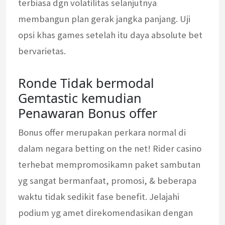
terbiasa dgn volatilitas selanjutnya
membangun plan gerak jangka panjang. Uji
opsi khas games setelah itu daya absolute bet
bervarietas.
Ronde Tidak bermodal
Gemtastic kemudian
Penawaran Bonus offer
Bonus offer merupakan perkara normal di
dalam negara betting on the net! Rider casino
terhebat mempromosikamn paket sambutan
yg sangat bermanfaat, promosi, & beberapa
waktu tidak sedikit fase benefit. Jelajahi
podium yg amet direkomendasikan dengan