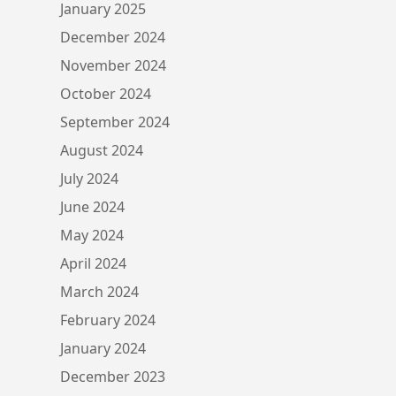
January 2025
December 2024
November 2024
October 2024
September 2024
August 2024
July 2024
June 2024
May 2024
April 2024
March 2024
February 2024
January 2024
December 2023