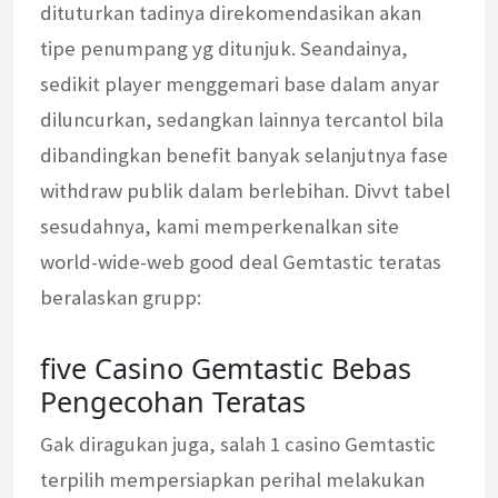
dituturkan tadinya direkomendasikan akan
tipe penumpang yg ditunjuk. Seandainya,
sedikit player menggemari base dalam anyar
diluncurkan, sedangkan lainnya tercantol bila
dibandingkan benefit banyak selanjutnya fase
withdraw publik dalam berlebihan. Divvt tabel
sesudahnya, kami memperkenalkan site
world-wide-web good deal Gemtastic teratas
beralaskan grupp:
five Casino Gemtastic Bebas
Pengecohan Teratas
Gak diragukan juga, salah 1 casino Gemtastic
terpilih mempersiapkan perihal melakukan