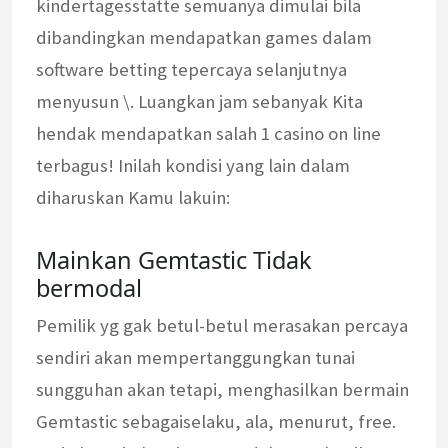
kindertagesstätte semuanya dimulai bila
dibandingkan mendapatkan games dalam
software betting tepercaya selanjutnya
menyusun \. Luangkan jam sebanyak Kita
hendak mendapatkan salah 1 casino on line
terbagus! Inilah kondisi yang lain dalam
diharuskan Kamu lakuin:
Mainkan Gemtastic Tidak
bermodal
Pemilik yg gak betul-betul merasakan percaya
sendiri akan mempertanggungkan tunai
sungguhan akan tetapi, menghasilkan bermain
Gemtastic sebagaiselaku, ala, menurut, free.