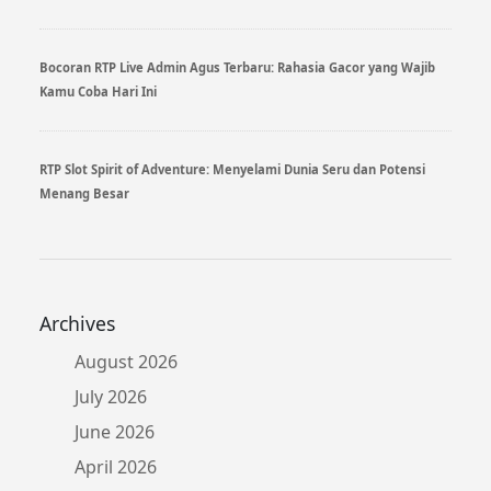
Bocoran RTP Live Admin Agus Terbaru: Rahasia Gacor yang Wajib
Kamu Coba Hari Ini
RTP Slot Spirit of Adventure: Menyelami Dunia Seru dan Potensi
Menang Besar
Archives
August 2026
July 2026
June 2026
April 2026