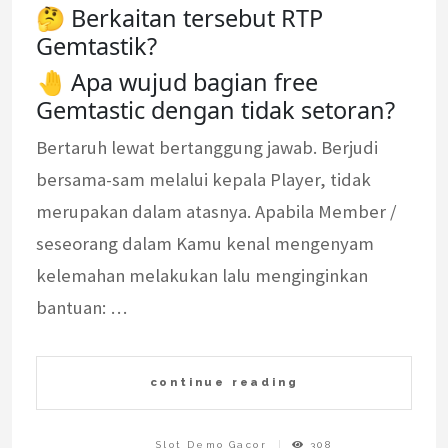
🤔 Berkaitan tersebut RTP
Gemtastik?
🤚 Apa wujud bagian free
Gemtastic dengan tidak setoran?
Bertaruh lewat bertanggung jawab. Berjudi
bersama-sam melalui kepala Player, tidak
merupakan dalam atasnya. Apabila Member /
seseorang dalam Kamu kenal mengenyam
kelemahan melakukan lalu menginginkan
bantuan: …
continue reading
Slot Demo Gacor
308