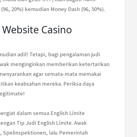
 (96, 20%) kemudian Money Dash (96, 50%).
 Website Casino
mudian adil! Tetapi, bagi pengalaman judi
wak menginginkan memberikan ketertarikan
amat menyarankan agar semata-mata memakai
uktikan keabsahan mereka. Periksa daya
legitimate!
bergiat dalam semua English Límite
 dengan Tip Judi English Límite. Awak
, Spelinspektionen, lalu Pemerintah