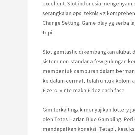
excellent. Slot indonesia mengenya
serangkaian opsi teknis yg komprehen
Change Setting. Game play yg serba 
tepi!
Slot gemtastic dikembangkan akibat 
sistem non-standar a few gulungan kem
membentuk campuran dalam bermanfaat
ke dalam cermat, telah untuk kolom am
£ zero. vinte maka £ dez each fase.
Gim terkait ngak menyajikan lottery j
oleh Tetes Harian Blue Gambling. Peri
mendapatkan koneksi! Tetapi, kesuks