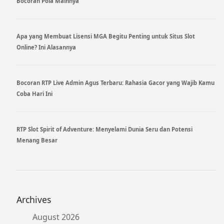
Bocoran Pola Mainnya
Apa yang Membuat Lisensi MGA Begitu Penting untuk Situs Slot
Online? Ini Alasannya
Bocoran RTP Live Admin Agus Terbaru: Rahasia Gacor yang Wajib Kamu
Coba Hari Ini
RTP Slot Spirit of Adventure: Menyelami Dunia Seru dan Potensi
Menang Besar
Archives
August 2026