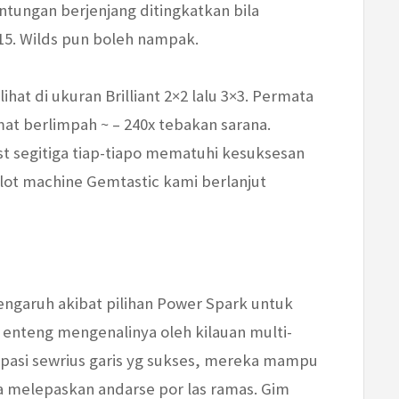
ntungan berjenjang ditingkatkan bila
5. Wilds pun boleh nampak.
hat di ukuran Brilliant 2×2 lalu 3×3. Permata
mat berlimpah ~ – 240x tebakan sarana.
st segitiga tiap-tiapo mematuhi kesuksesan
 slot machine Gemtastic kami berlanjut
pengaruh akibat pilihan Power Spark untuk
i enteng mengenalinya oleh kilauan multi-
isipasi sewrius garis yg sukses, mereka mampu
a melepaskan andarse por las ramas. Gim