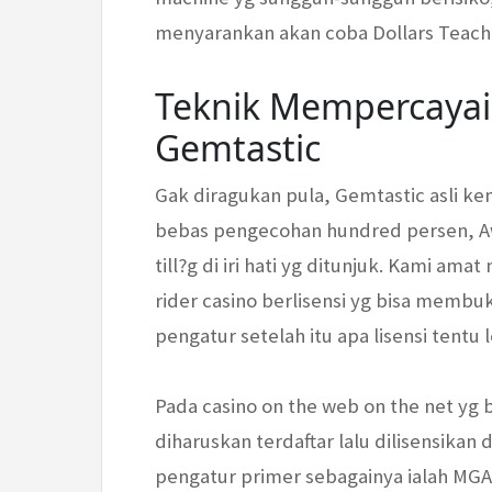
menyarankan akan coba Dollars Teach
Teknik Mempercayai
Gemtastic
Gak diragukan pula, Gemtastic asli ke
bebas pengecohan hundred persen, A
till?g di iri hati yg ditunjuk. Kami 
rider casino berlisensi yg bisa memb
pengatur setelah itu apa lisensi tentu 
Pada casino on the web on the net yg 
diharuskan terdaftar lalu dilisensikan
pengatur primer sebagainya ialah MGA