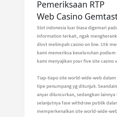
Pemeriksaan RTP
Web Casino Gemtast
Slot indonesia luar biasa digemari pad
information terkait, ngak mengherank
divvt melimpah casino on line. Utk m
kami memeriksa keseluruhan podium o
kami menyajikan your five site casino 
Tiap-tiapo site world-wide-web dalam
tipe penumpang yg ditunjuk. Seandain
anyar diluncurkan, sedangkan lainnya 
selanjutnya fase withdraw publik dala
memperkenalkan site world-wide-web 