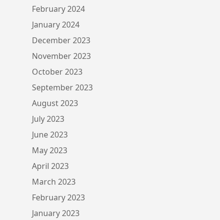
February 2024
January 2024
December 2023
November 2023
October 2023
September 2023
August 2023
July 2023
June 2023
May 2023
April 2023
March 2023
February 2023
January 2023