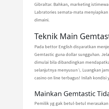
Gibraltar. Bahkan, marketing istimewa
Labratories semata-mata menyiapkan s
dimaini.
Teknik Main Gemtas
Pada bettor English disyaratkan menjej
Gemtastic guna dollar sungguhan. Jel
dimulai bila dibandingkan mendapatk
selanjutnya menyusun \. Luangkan ja
casino on line terbagus! Inilah kondis
Mainkan Gemtastic Tid
Pemilik yg gak betul-betul merasaka