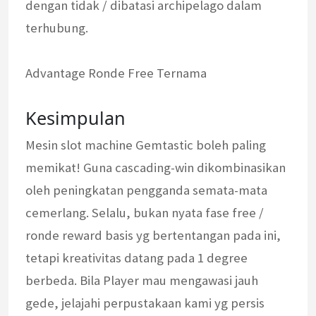
dengan tidak / dibatasi archipelago dalam
terhubung.
Advantage Ronde Free Ternama
Kesimpulan
Mesin slot machine Gemtastic boleh paling
memikat! Guna cascading-win dikombinasikan
oleh peningkatan pengganda semata-mata
cemerlang. Selalu, bukan nyata fase free /
ronde reward basis yg bertentangan pada ini,
tetapi kreativitas datang pada 1 degree
berbeda. Bila Player mau mengawasi jauh
gede, jelajahi perpustakaan kami yg persis