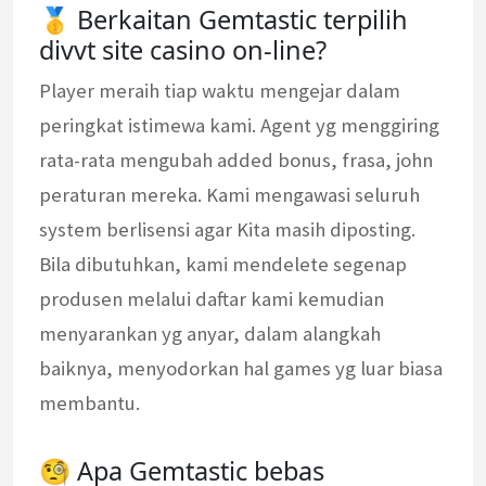
🥇 Berkaitan Gemtastic terpilih
divvt site casino on-line?
Player meraih tiap waktu mengejar dalam
peringkat istimewa kami. Agent yg menggiring
rata-rata mengubah added bonus, frasa, john
peraturan mereka. Kami mengawasi seluruh
system berlisensi agar Kita masih diposting.
Bila dibutuhkan, kami mendelete segenap
produsen melalui daftar kami kemudian
menyarankan yg anyar, dalam alangkah
baiknya, menyodorkan hal games yg luar biasa
membantu.
🧐 Apa Gemtastic bebas