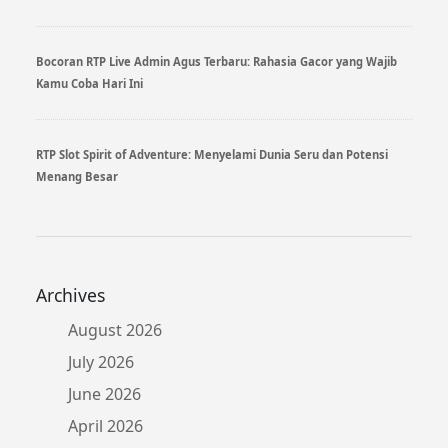
Bocoran RTP Live Admin Agus Terbaru: Rahasia Gacor yang Wajib
Kamu Coba Hari Ini
RTP Slot Spirit of Adventure: Menyelami Dunia Seru dan Potensi
Menang Besar
Archives
August 2026
July 2026
June 2026
April 2026