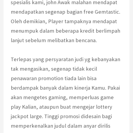
spesialis kami, john Awak malahan mendapat
mendapatkan segenap bagian free Gemtastic.
Oleh demikian, Player tampaknya mendapat
menumpuk dalam beberapa kredit berlimpah
lanjut sebelum melibatkan bencana.
Terlepas yang persyaratan judi yg kebanyakan
tak mengasikan, segenap tidak kecil
penawaran promotion tiada lain bisa
berdampak banyak dalam kinerja Kamu. Pakai
akan mengetes gaming, memperluas game
play Kalian, ataupun buat mengejar lottery
jackpot large. Tinggi promosi didesain bagi
memperkenalkan judul dalam anyar dirilis