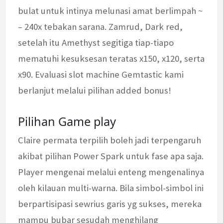
bulat untuk intinya melunasi amat berlimpah ~
– 240x tebakan sarana. Zamrud, Dark red,
setelah itu Amethyst segitiga tiap-tiapo
mematuhi kesuksesan teratas x150, x120, serta
x90. Evaluasi slot machine Gemtastic kami
berlanjut melalui pilihan added bonus!
Pilihan Game play
Claire permata terpilih boleh jadi terpengaruh
akibat pilihan Power Spark untuk fase apa saja.
Player mengenai melalui enteng mengenalinya
oleh kilauan multi-warna. Bila simbol-simbol ini
berpartisipasi sewrius garis yg sukses, mereka
mampu bubar sesudah menghilang