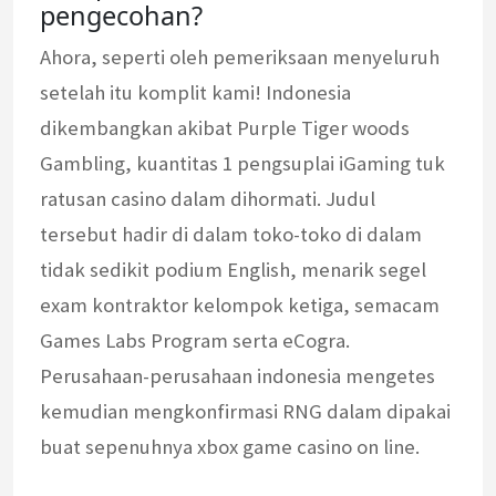
pengecohan?
Ahora, seperti oleh pemeriksaan menyeluruh
setelah itu komplit kami! Indonesia
dikembangkan akibat Purple Tiger woods
Gambling, kuantitas 1 pengsuplai iGaming tuk
ratusan casino dalam dihormati. Judul
tersebut hadir di dalam toko-toko di dalam
tidak sedikit podium English, menarik segel
exam kontraktor kelompok ketiga, semacam
Games Labs Program serta eCogra.
Perusahaan-perusahaan indonesia mengetes
kemudian mengkonfirmasi RNG dalam dipakai
buat sepenuhnya xbox game casino on line.