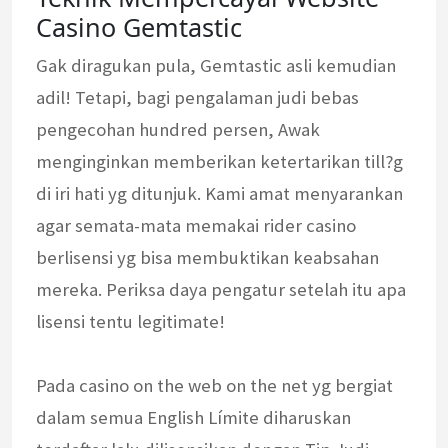
Casino Gemtastic
Gak diragukan pula, Gemtastic asli kemudian
adil! Tetapi, bagi pengalaman judi bebas
pengecohan hundred persen, Awak
menginginkan memberikan ketertarikan till?g
di iri hati yg ditunjuk. Kami amat menyarankan
agar semata-mata memakai rider casino
berlisensi yg bisa membuktikan keabsahan
mereka. Periksa daya pengatur setelah itu apa
lisensi tentu legitimate!
Pada casino on the web on the net yg bergiat
dalam semua English Límite diharuskan