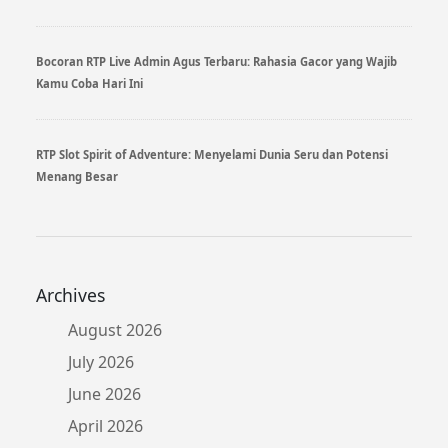
Bocoran RTP Live Admin Agus Terbaru: Rahasia Gacor yang Wajib
Kamu Coba Hari Ini
RTP Slot Spirit of Adventure: Menyelami Dunia Seru dan Potensi
Menang Besar
Archives
August 2026
July 2026
June 2026
April 2026