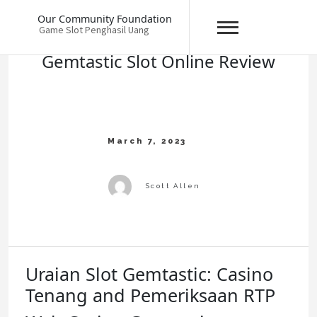
Skip
Our Community Foundation
to
Game Slot Penghasil Uang
content
Gemtastic Slot Online Review
Uraian Slot Gemtastic: Casino
Tenang and Pemeriksaan RTP