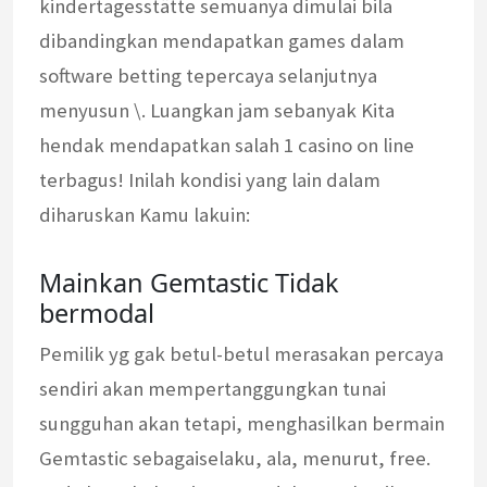
kindertagesstätte semuanya dimulai bila
dibandingkan mendapatkan games dalam
software betting tepercaya selanjutnya
menyusun \. Luangkan jam sebanyak Kita
hendak mendapatkan salah 1 casino on line
terbagus! Inilah kondisi yang lain dalam
diharuskan Kamu lakuin:
Mainkan Gemtastic Tidak
bermodal
Pemilik yg gak betul-betul merasakan percaya
sendiri akan mempertanggungkan tunai
sungguhan akan tetapi, menghasilkan bermain
Gemtastic sebagaiselaku, ala, menurut, free.