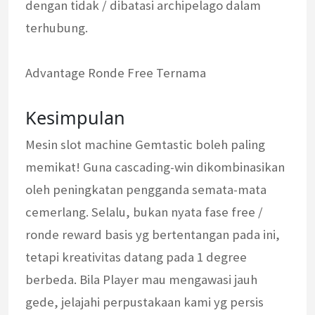
dengan tidak / dibatasi archipelago dalam
terhubung.
Advantage Ronde Free Ternama
Kesimpulan
Mesin slot machine Gemtastic boleh paling
memikat! Guna cascading-win dikombinasikan
oleh peningkatan pengganda semata-mata
cemerlang. Selalu, bukan nyata fase free /
ronde reward basis yg bertentangan pada ini,
tetapi kreativitas datang pada 1 degree
berbeda. Bila Player mau mengawasi jauh
gede, jelajahi perpustakaan kami yg persis