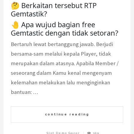
🤔 Berkaitan tersebut RTP
Gemtastik?
🤚 Apa wujud bagian free
Gemtastic dengan tidak setoran?
Bertaruh lewat bertanggung jawab. Berjudi
bersama-sam melalui kepala Player, tidak
merupakan dalam atasnya. Apabila Member /
seseorang dalam Kamu kenal mengenyam
kelemahan melakukan lalu menginginkan
bantuan: …
continue reading
Slot Demo Gacor
309