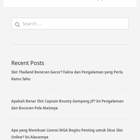
Search
for:
Recent Posts
Slot Thailand Beneran Gacor? Fakta dan Pengalaman yang Perlu
Kamu Tahu
Apakah Benar Slot Captain Bounty Gampang JP? Ini Pengalaman
dan Bocoran Pola Mainnya
Apa yang Membuat Lisensi MGA Begitu Penting untuk Situs Slot
Online? Ini Alasannya