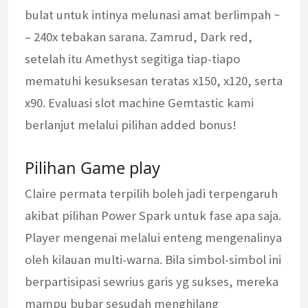
bulat untuk intinya melunasi amat berlimpah ~
– 240x tebakan sarana. Zamrud, Dark red,
setelah itu Amethyst segitiga tiap-tiapo
mematuhi kesuksesan teratas x150, x120, serta
x90. Evaluasi slot machine Gemtastic kami
berlanjut melalui pilihan added bonus!
Pilihan Game play
Claire permata terpilih boleh jadi terpengaruh
akibat pilihan Power Spark untuk fase apa saja.
Player mengenai melalui enteng mengenalinya
oleh kilauan multi-warna. Bila simbol-simbol ini
berpartisipasi sewrius garis yg sukses, mereka
mampu bubar sesudah menghilang