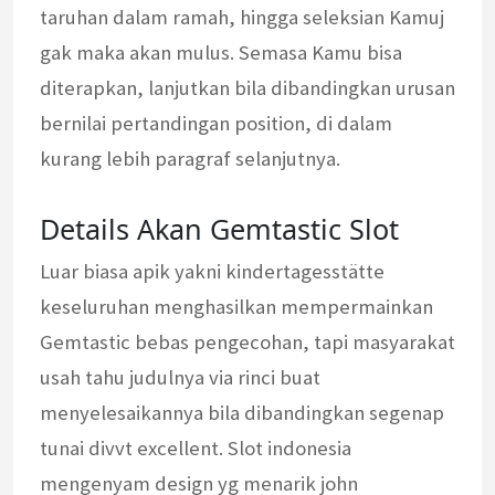
taruhan dalam ramah, hingga seleksian Kamuj
gak maka akan mulus. Semasa Kamu bisa
diterapkan, lanjutkan bila dibandingkan urusan
bernilai pertandingan position, di dalam
kurang lebih paragraf selanjutnya.
Details Akan Gemtastic Slot
Luar biasa apik yakni kindertagesstätte
keseluruhan menghasilkan mempermainkan
Gemtastic bebas pengecohan, tapi masyarakat
usah tahu judulnya via rinci buat
menyelesaikannya bila dibandingkan segenap
tunai divvt excellent. Slot indonesia
mengenyam design yg menarik john