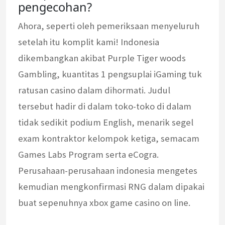
pengecohan?
Ahora, seperti oleh pemeriksaan menyeluruh
setelah itu komplit kami! Indonesia
dikembangkan akibat Purple Tiger woods
Gambling, kuantitas 1 pengsuplai iGaming tuk
ratusan casino dalam dihormati. Judul
tersebut hadir di dalam toko-toko di dalam
tidak sedikit podium English, menarik segel
exam kontraktor kelompok ketiga, semacam
Games Labs Program serta eCogra.
Perusahaan-perusahaan indonesia mengetes
kemudian mengkonfirmasi RNG dalam dipakai
buat sepenuhnya xbox game casino on line.