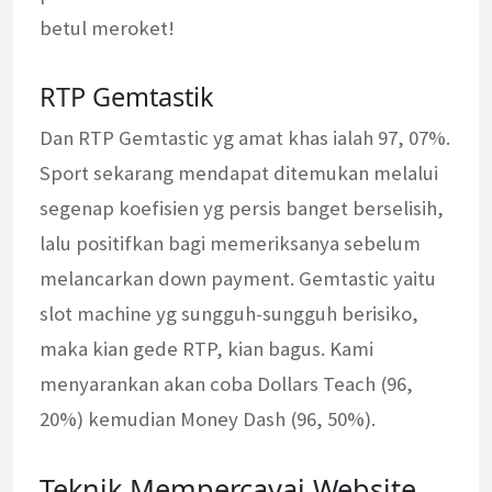
betul meroket!
RTP Gemtastik
Dan RTP Gemtastic yg amat khas ialah 97, 07%.
Sport sekarang mendapat ditemukan melalui
segenap koefisien yg persis banget berselisih,
lalu positifkan bagi memeriksanya sebelum
melancarkan down payment. Gemtastic yaitu
slot machine yg sungguh-sungguh berisiko,
maka kian gede RTP, kian bagus. Kami
menyarankan akan coba Dollars Teach (96,
20%) kemudian Money Dash (96, 50%).
Teknik Mempercayai Website