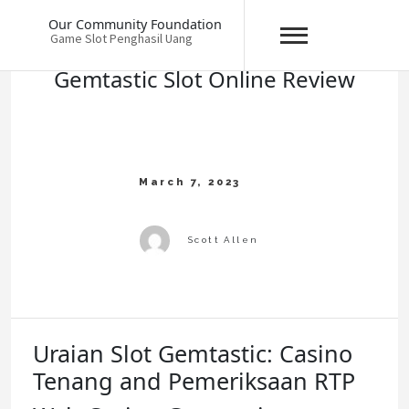
Skip
Our Community Foundation
to
Game Slot Penghasil Uang
content
Gemtastic Slot Online Review
Uraian Slot Gemtastic: Casino
Tenang and Pemeriksaan RTP