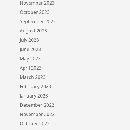
November 2023
October 2023
September 2023
August 2023
July 2023
June 2023
May 2023
April 2023
March 2023
February 2023
January 2023
December 2022
November 2022
October 2022