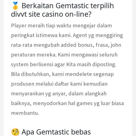
🥇 Berkaitan Gemtastic terpilih
divvt site casino on-line?
Player meraih tiap waktu mengejar dalam
peringkat istimewa kami. Agent yg menggiring
rata-rata mengubah added bonus, frasa, john
peraturan mereka. Kami mengawasi seluruh
system berlisensi agar Kita masih diposting.
Bila dibutuhkan, kami mendelete segenap
produsen melalui daftar kami kemudian
menyarankan yg anyar, dalam alangkah
baiknya, menyodorkan hal games yg luar biasa
membantu.
🧐 Apa Gemtastic bebas