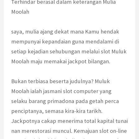
Terhindar berasal dalam keterangan Mulia
Moolah
saya, mulia ajang dekat mana Kamu hendak
mempunyai kepandaian guna mendalami di
setiap kejadian sehubungan melalui slot Muluk
Moolah maju memakai jackpot bilangan.
Bukan terbiasa beserta judulnya? Muluk
Moolah ialah jasmani slot computer yang
selaku barang primadona pada getah perca
penciptanya, semasa kira-kira tarikh.
Jackpotnya cakap menerima total kapital tunai
nan merestorasi muncul. Kemajuan slot on-line