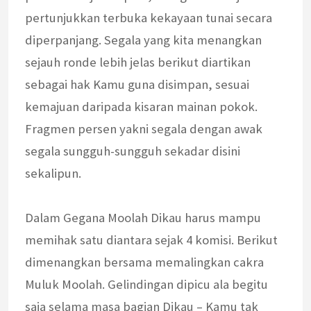
pertunjukkan terbuka kekayaan tunai secara
diperpanjang. Segala yang kita menangkan
sejauh ronde lebih jelas berikut diartikan
sebagai hak Kamu guna disimpan, sesuai
kemajuan daripada kisaran mainan pokok.
Fragmen persen yakni segala dengan awak
segala sungguh-sungguh sekadar disini
sekalipun.
Dalam Gegana Moolah Dikau harus mampu
memihak satu diantara sejak 4 komisi. Berikut
dimenangkan bersama memalingkan cakra
Muluk Moolah. Gelindingan dipicu ala begitu
saja selama masa bagian Dikau – Kamu tak