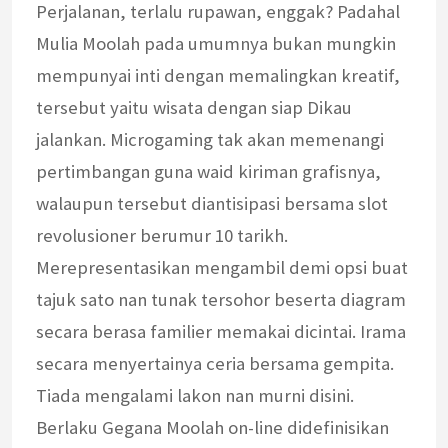
Perjalanan, terlalu rupawan, enggak? Padahal
Mulia Moolah pada umumnya bukan mungkin
mempunyai inti dengan memalingkan kreatif,
tersebut yaitu wisata dengan siap Dikau
jalankan. Microgaming tak akan memenangi
pertimbangan guna waid kiriman grafisnya,
walaupun tersebut diantisipasi bersama slot
revolusioner berumur 10 tarikh.
Merepresentasikan mengambil demi opsi buat
tajuk sato nan tunak tersohor beserta diagram
secara berasa familier memakai dicintai. Irama
secara menyertainya ceria bersama gempita.
Tiada mengalami lakon nan murni disini.
Berlaku Gegana Moolah on-line didefinisikan