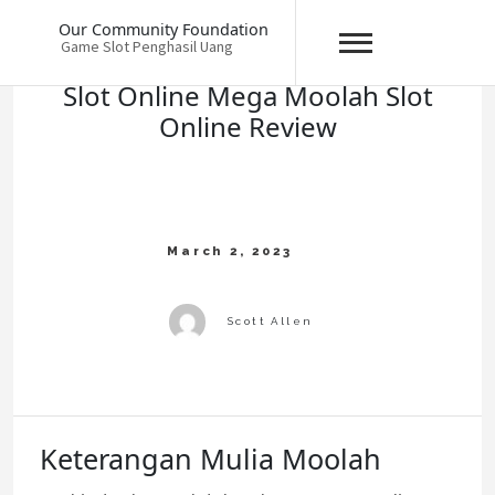
Skip
Our Community Foundation
to
Game Slot Penghasil Uang
content
Slot Online Mega Moolah Slot
Online Review
Keterangan Mulia Moolah