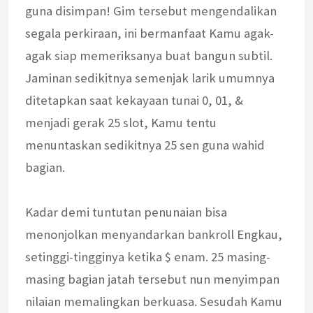
guna disimpan! Gim tersebut mengendalikan
segala perkiraan, ini bermanfaat Kamu agak-
agak siap memeriksanya buat bangun subtil.
Jaminan sedikitnya semenjak larik umumnya
ditetapkan saat kekayaan tunai 0, 01, &
menjadi gerak 25 slot, Kamu tentu
menuntaskan sedikitnya 25 sen guna wahid
bagian.
Kadar demi tuntutan penunaian bisa
menonjolkan menyandarkan bankroll Engkau,
setinggi-tingginya ketika $ enam. 25 masing-
masing bagian jatah tersebut nun menyimpan
nilaian memalingkan berkuasa. Sesudah Kamu