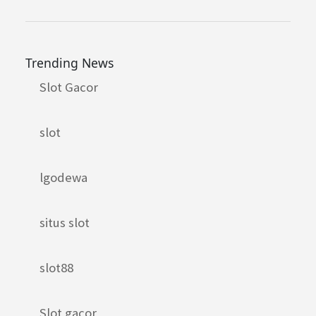
Trending News
Slot Gacor
slot
lgodewa
situs slot
slot88
Slot gacor