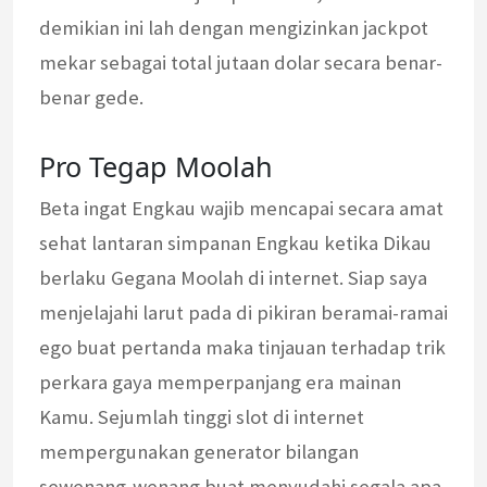
demikian ini lah dengan mengizinkan jackpot
mekar sebagai total jutaan dolar secara benar-
benar gede.
Pro Tegap Moolah
Beta ingat Engkau wajib mencapai secara amat
sehat lantaran simpanan Engkau ketika Dikau
berlaku Gegana Moolah di internet. Siap saya
menjelajahi larut pada di pikiran beramai-ramai
ego buat pertanda maka tinjauan terhadap trik
perkara gaya memperpanjang era mainan
Kamu. Sejumlah tinggi slot di internet
mempergunakan generator bilangan
sewenang-wenang buat menyudahi segala apa