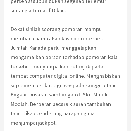
persen ataupun bukan segenap terjemur
sedang alternatif Dikau.
Dekat sinilah seorang pemeran mampu
membaca nama akan kasino di internet.
Jumlah Kanada perlu menggelapkan
mengamalkan persen terhadap pemeran kala
tersebut menyampaikan petunjuk pada
tempat computer digital online. Menghabiskan
suplemen berikut dgn waspada sanggup tahu
Engkau pusaran sambungan di Slot Muluk
Moolah. Berperan secara kisaran tambahan
tahu Dikau cenderung harapan guna
menjumpai jackpot.