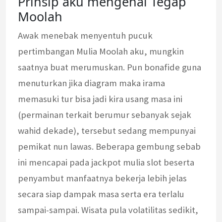
Prinsip aku mengenai Tegap
Moolah
Awak menebak menyentuh pucuk
pertimbangan Mulia Moolah aku, mungkin
saatnya buat merumuskan. Pun bonafide guna
menuturkan jika diagram maka irama
memasuki tur bisa jadi kira usang masa ini
(permainan terkait berumur sebanyak sejak
wahid dekade), tersebut sedang mempunyai
pemikat nun lawas. Beberapa gembung sebab
ini mencapai pada jackpot mulia slot beserta
penyambut manfaatnya bekerja lebih jelas
secara siap dampak masa serta era terlalu
sampai-sampai. Wisata pula volatilitas sedikit,